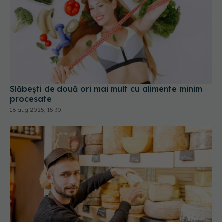
Slăbești de două ori mai mult cu alimente minim
procesate
16 aug 2025, 15:30
Alimentele „interzise” care ar putea proteja
creierul: ce arată un studiu pe 25 de ani