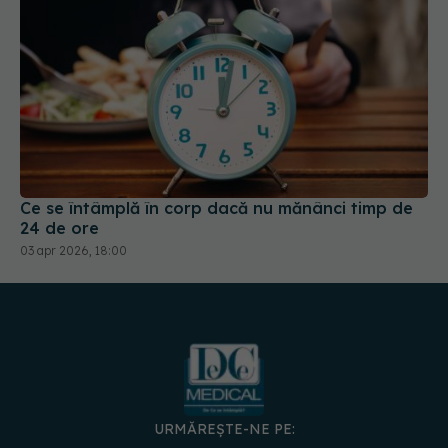
Ce se întâmplă în corp dacă nu mănânci timp de
24 de ore
03 apr 2026, 18:00
URMĂREȘTE-NE PE:
DESCARCĂ APLICAȚIA