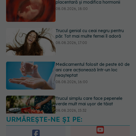
păr. Tot mai multe femei îl adoră
08.08.2026, 17:00
Medicamentul folosit de peste 60 de
ani care acționează într-un loc
neașteptat
08.08.2026, 16:00
Trucul simplu care face pepenele
verde mult mai ușor de tăiat
08.08.2026, 15:32
URMĂREȘTE-NE ȘI PE:
Ce poți mânca și ce trebuie să eviți
dacă ai gastrită: exemplu de meniu
care reduce inflamația stomacului
6560
08.08.2026, 19:00
URMĂRITORI
ABONAȚI