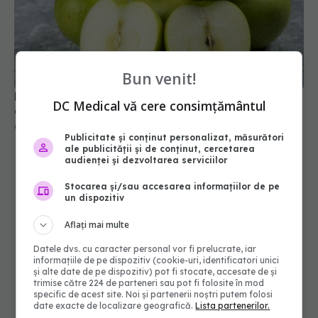
De ce să mănânci un măr verde pe zi. 6 beneficii
dovedite științific
Bun venit!
08 apr 2025, 09:49
DC Medical vă cere consimțământul
Publicitate și conținut personalizat, măsurători
ale publicității și de conținut, cercetarea
audienței și dezvoltarea serviciilor
Stocarea și/sau accesarea informațiilor de pe
un dispozitiv
Aflați mai multe
Datele dvs. cu caracter personal vor fi prelucrate, iar
informațiile de pe dispozitiv (cookie-uri, identificatori unici
și alte date de pe dispozitiv) pot fi stocate, accesate de și
trimise către 224 de parteneri sau pot fi folosite în mod
specific de acest site. Noi și partenerii noștri putem folosi
date exacte de localizare geografică.
Lista partenerilor.