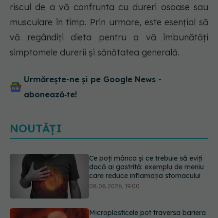
riscul de a vă confrunta cu dureri osoase sau
musculare în timp. Prin urmare, este esențial să
vă regândiți dieta pentru a vă îmbunătăți
simptomele durerii și sănătatea generală.
Urmărește-ne și pe Google News -
abonează‑te!
NOUTĂȚI
Microplasticele pot traversa bariera
placentară și modifica hormonii
08.08.2026, 18:00
Trucul genial cu ceai negru pentru