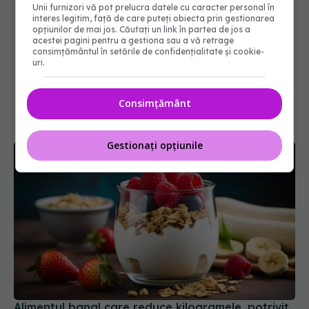
Unii furnizori vă pot prelucra datele cu caracter personal în
interes legitim, față de care puteți obiecta prin gestionarea
opțiunilor de mai jos. Căutați un link în partea de jos a
acestei pagini pentru a gestiona sau a vă retrage
consimțământul în setările de confidențialitate și cookie-
uri.
Consimțământ
Gestionați opțiunile
Alimentul banal care reduce kilogramele, potrivit
studiilor. Îți taie pofta de mâncare și costă doar
câțiva lei
15 iun 2026, 19:56