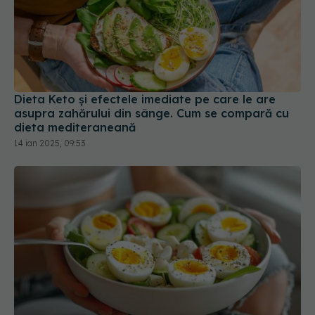
Dieta Keto și efectele imediate pe care le are
asupra zahărului din sânge. Cum se compară cu
dieta mediteraneană
14 ian 2025, 09:53
Dieta cu ouă fierte: slăbești rapid sau e doar un
mit? De ce o adoră celebritățile
18 ian 2026, 11:23