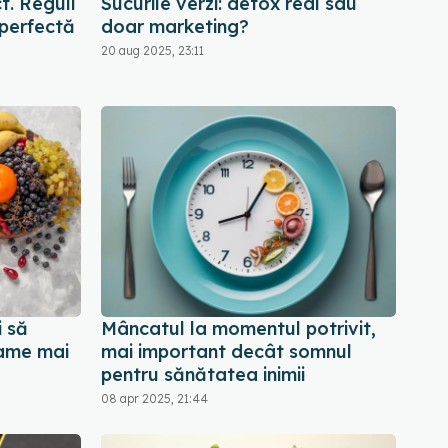
t. Reguli
Sucurile verzi: detox real sau
 perfectă
doar marketing?
20 aug 2025, 23:11
i să
Mâncatul la momentul potrivit,
oame mai
mai important decât somnul
pentru sănătatea inimii
08 apr 2025, 21:44