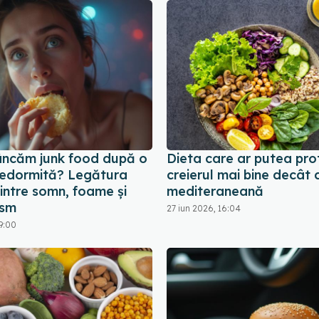
ncăm junk food după o
Dieta care ar putea pro
edormită? Legătura
creierul mai bine decât 
intre somn, foame și
mediteraneană
ism
27 iun 2026, 16:04
9:00