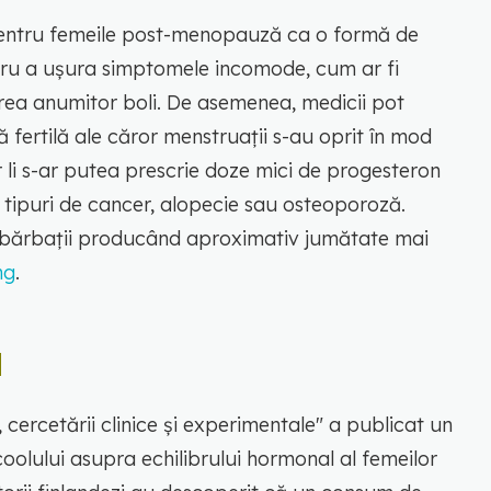
pentru femeile post-menopauză ca o formă de
tru a ușura simptomele incomode, cum ar fi
area anumitor boli. De asemenea, medicii pot
 fertilă ale căror menstruații s-au oprit în mod
or li s-ar putea prescrie doze mici de progesteron
 tipuri de cancer, alopecie sau osteoporoză.
 bărbații producând aproximativ jumătate mai
ng
.
l
 cercetării clinice și experimentale" a publicat un
oolului asupra echilibrului hormonal al femeilor