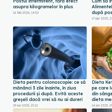
Postul intermitent, fără efect
Cum să în
asupra kilogramelor în plus
Alimentel
după pos
16 feb 2026, 14:52
17 apr 2025, 2
Dieta pentru colonoscopie: ce să
Dieta Ket
mănânci 3 zile înainte, în ziua
pe care l
procedurii și după. Evită aceste
din sâng
greșeli dacă vrei să nu ai dureri
dieta me
29 ian 2025, 10:12
14 ian 2025, 0