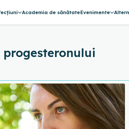
fecțiuni
Academia de sănătate
Evenimente
Alter
a progesteronului