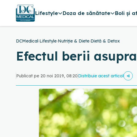
Lifestyle
Doza de sănătate
Boli și a
DCMedical
›
Lifestyle
›
Nutriție & Diete
›
Dietă & Detox
Efectul berii asupr
Publicat pe 20 noi 2019, 08:20
Distribuie acest articol