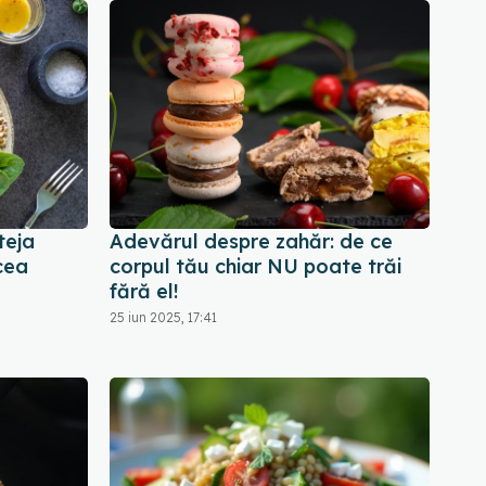
teja
Adevărul despre zahăr: de ce
cea
corpul tău chiar NU poate trăi
fără el!
25 iun 2025, 17:41