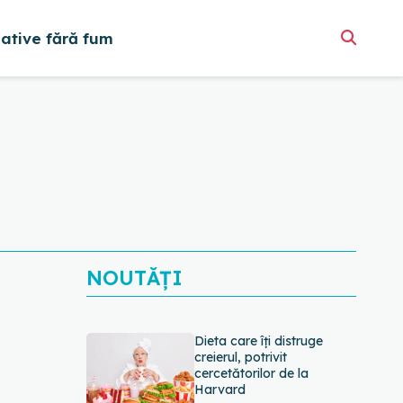
native fără fum
NOUTĂȚI
Dieta care îți distruge
creierul, potrivit
cercetătorilor de la
Harvard