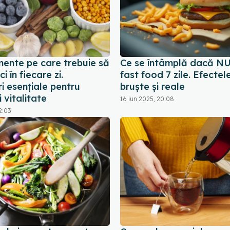
mente pe care trebuie să
Ce se întâmplă dacă N
i în fiecare zi.
fast food 7 zile. Efectel
i esențiale pentru
bruște și reale
i vitalitate
16 iun 2025, 20:08
2:03