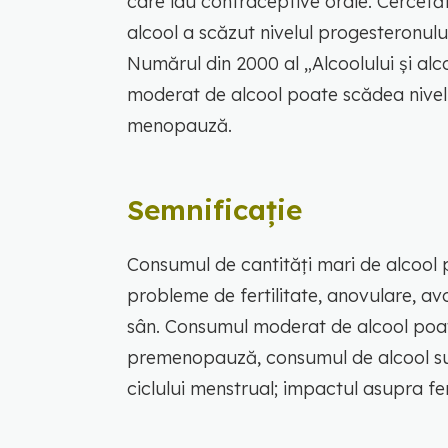
care iau contraceptive orale. Cercetă
alcool a scăzut nivelul progesteronulu
Numărul din 2000 al „Alcoolului și al
moderat de alcool poate scădea nivelu
menopauză.
Semnificaţie
Consumul de cantități mari de alcool 
probleme de fertilitate, anovulare, av
sân. Consumul moderat de alcool poat
premenopauză, consumul de alcool sup
ciclului menstrual; impactul asupra fert