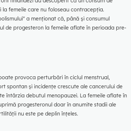
torii finlandezi au descoperit că un consum de
i la femeile care nu foloseau contracepția.
coolismului" a menționat că, până și consumul
l de progesteron la femeile aflate în perioada pre-
poate provoca perturbări în ciclul menstrual,
ort spontan și incidențe crescute ale cancerului de
e întârzia debutul menopauzei. La femeile aflate în
rimă progesteronul doar în anumite stadii ale
ilității nu este pe deplin înțeles.