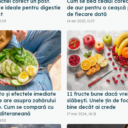
chei corect un post.
Cum se bea ceaiul corec
e ideale pentru digestie
de aur pentru o ceașcă
t
de fiecare dată
2:05
14 ian 2025, 11:57
o și efectele imediate
11 fructe bune dacă vre
e are asupra zahărului
slăbești. Unele țin de f
e. Cum se compară cu
bine decât ai crede
diteraneană
17 mar 2026, 18:31
9:53