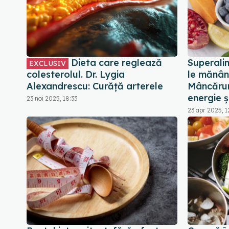
Dieta care reglează
Superali
EXCLUSIV
colesterolul. Dr. Lygia
le mănânc
Alexandrescu: Curăță arterele
Mâncărur
energie ș
23 noi 2025, 18:33
23 apr 2025, 1