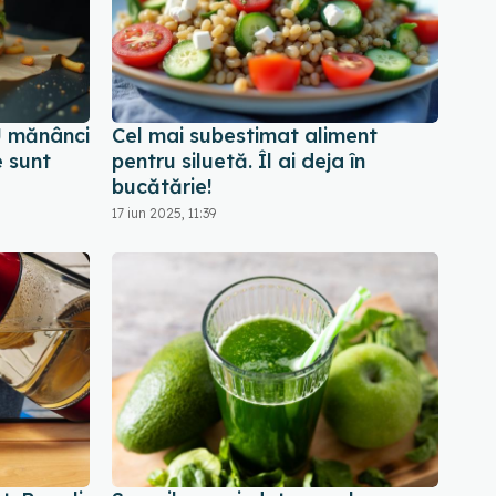
U mănânci
Cel mai subestimat aliment
e sunt
pentru siluetă. Îl ai deja în
bucătărie!
17 iun 2025, 11:39