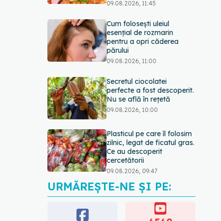
09.08.2026, 11:45
Cum folosești uleiul
esențial de rozmarin
pentru a opri căderea
părului
09.08.2026, 11:00
Secretul ciocolatei
perfecte a fost descoperit.
Nu se află în rețetă
09.08.2026, 10:00
Plasticul pe care îl folosim
zilnic, legat de ficatul gras.
Ce au descoperit
cercetătorii
09.08.2026, 09:47
URMĂREȘTE-NE ȘI PE:
Mai trebuie să numărăm
caloriile ca să slăbim? Ce
se schimbă în era
medicamentelor GLP-1