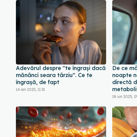
Adevărul despre "te îngrași dacă
De ce mâ
mănânci seara târziu". Ce te
noapte n
îngrașă, de fapt
directă d
metabol
14 ian 2025, 11:31
18 iun 2025, 0