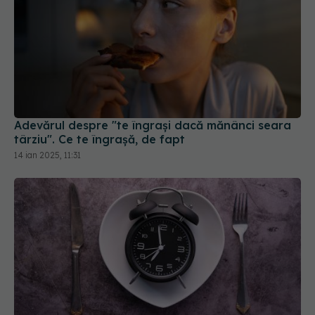
Adevărul despre "te îngrași dacă mănânci seara
târziu". Ce te îngrașă, de fapt
14 ian 2025, 11:31