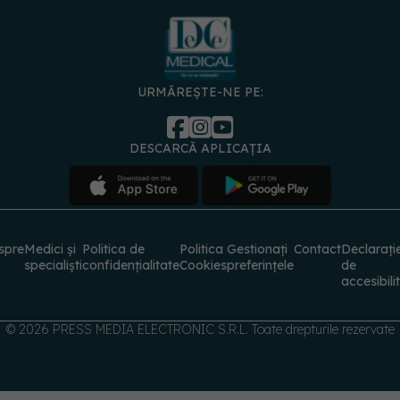
URMĂREȘTE-NE PE:
DESCARCĂ APLICAȚIA
spre
Medici și
Politica de
Politica
Gestionați
Contact
Declarați
specialiști
confidențialitate
Cookies
preferințele
de
accesibili
© 2026 PRESS MEDIA ELECTRONIC S.R.L. Toate drepturile rezervate