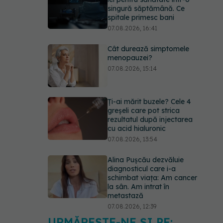
singură săptămână. Ce
spitale primesc bani
07.08.2026, 16:41
Cât durează simptomele
menopauzei?
07.08.2026, 15:14
Ți-ai mărit buzele? Cele 4
greșeli care pot strica
rezultatul după injectarea
cu acid hialuronic
07.08.2026, 13:54
Alina Pușcău dezvăluie
diagnosticul care i-a
schimbat viața: Am cancer
la sân. Am intrat în
metastază
07.08.2026, 12:39
URMĂREȘTE-NE ȘI PE: