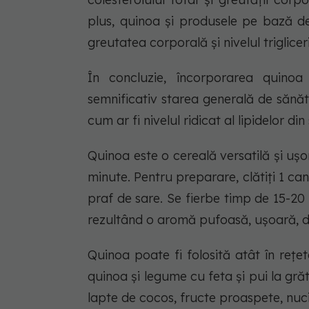
plus, quinoa și produsele pe bază de
greutatea corporală și nivelul triglicer
În concluzie, încorporarea quino
semnificativ starea generală de sănăt
cum ar fi nivelul ridicat al lipidelor di
Quinoa este o cereală versatilă și ușo
minute. Pentru preparare, clătiți 1 c
praf de sare. Se fierbe timp de 15-2
rezultând o aromă pufoasă, ușoară, d
Quinoa poate fi folosită atât în rețet
quinoa și legume cu feta și pui la gră
lapte de cocos, fructe proaspete, nuci,