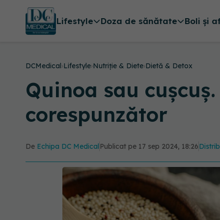
Lifestyle
Doza de sănătate
Boli și a
DCMedical
›
Lifestyle
›
Nutriție & Diete
›
Dietă & Detox
Quinoa sau cușcuș. 
corespunzător
De
Echipa DC Medical
Publicat pe 17 sep 2024, 18:26
Distri