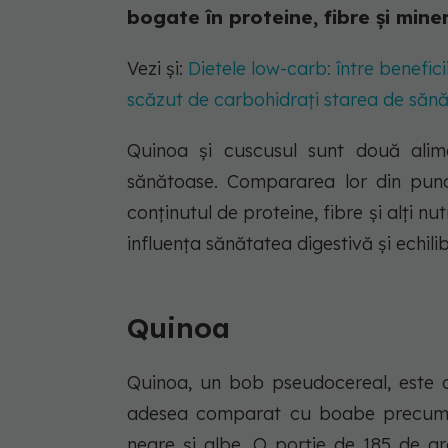
bogate în proteine, fibre și miner
Vezi și:
Dietele low-carb: între benefici
scăzut de carbohidrați starea de săn
Quinoa și cuscusul sunt două alime
sănătoase. Compararea lor din punct
conținutul de proteine, fibre și alți n
influența sănătatea digestivă și echilib
Quinoa
Quinoa, un bob pseudocereal, este c
adesea comparat cu boabe precum ovăz
negre și albe. O porție de 185 de gr