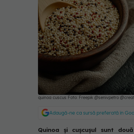
quinoa cuscus Foto: Freepik @senivpetro @crea
Adaugă-ne ca sursă preferată în Go
Quinoa și cușcușul sunt două o