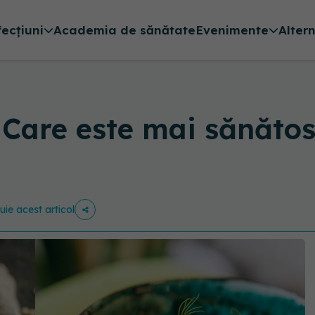
fecțiuni
Academia de sănătate
Evenimente
Alter
Care este mai sănătos
buie acest articol