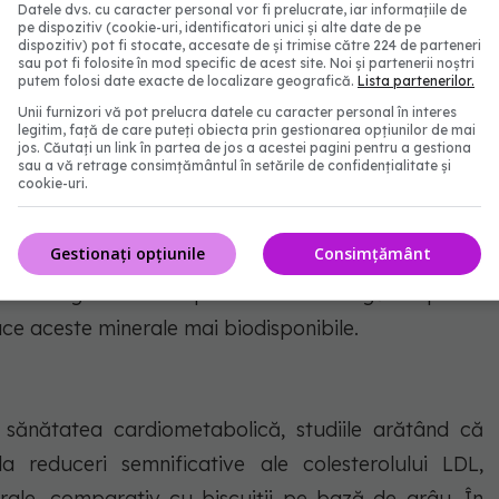
Datele dvs. cu caracter personal vor fi prelucrate, iar informațiile de
consumă suficiente fibre, ceea ce le poate afecta
pe dispozitiv (cookie-uri, identificatori unici și alte date de pe
dispozitiv) pot fi stocate, accesate de și trimise către 224 de parteneri
iscului de boli cronice. Quinoa conține magneziu,
sau pot fi folosite în mod specific de acest site. Noi și partenerii noștri
putem folosi date exacte de localizare geografică.
Lista partenerilor.
nt deosebit de importante în timpul sarcinii datorită
Unii furnizori vă pot prelucra datele cu caracter personal în interes
ea fătului. Consumul de quinoa ca parte a unei diete
legitim, față de care puteți obiecta prin gestionarea opțiunilor de mai
jos. Căutați un link în partea de jos a acestei pagini pentru a gestiona
stor niveluri recomandate.
sau a vă retrage consimțământul în setările de confidențialitate și
cookie-uri.
ți antinutrienți, cum ar fi saponinele, taninurile și
Gestionați opțiunile
Consimțământ
miți nutrienți precum fierul și magneziul, reducând
rea sau germinarea quinoa înainte de gătire poate
face aceste minerale mai biodisponibile.
 sănătatea cardiometabolică, studiile arătând că
reduceri semnificative ale colesterolului LDL,
porale, comparativ cu biscuiții pe bază de grâu. În