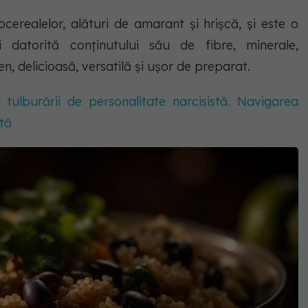
erealelor, alături de amarant și hrișcă, și este o
i datorită conținutului său de fibre, minerale,
en, delicioasă, versatilă și ușor de preparat.
 tulburării de personalitate narcisistă. Navigarea
stă