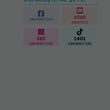
Dieta care poate crește
brusc colesterolul. Cine
este mai expus
6560
07.08.2026, 17:22
URMĂRITORI
ABONAȚI
365
1401
URMĂRITORI
URMĂRITORI