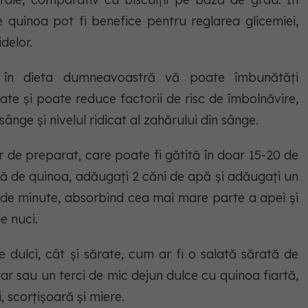
 quinoa pot fi benefice pentru reglarea glicemiei,
idelor.
a în dieta dumneavoastră vă poate îmbunătăți
ate și poate reduce factorii de risc de îmbolnăvire,
n sânge și nivelul ridicat al zahărului din sânge.
r de preparat, care poate fi gătită în doar 15-20 de
ană de quinoa, adăugați 2 căni de apă și adăugați un
0 de minute, absorbind cea mai mare parte a apei și
e nuci.
e dulci, cât și sărate, cum ar fi o salată sărată de
tar sau un terci de mic dejun dulce cu quinoa fiartă,
 scorțișoară și miere.