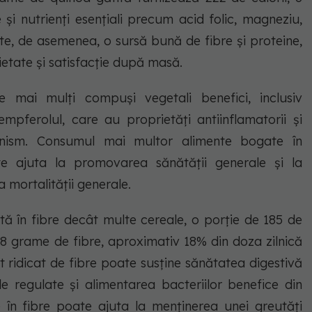
și nutrienți esențiali precum acid folic, magneziu,
ste, de asemenea, o sursă bună de fibre și proteine,
ietate și satisfacție după masă.
 mai mulți compuși vegetali benefici, inclusiv
pferolul, care au proprietăți antiinflamatorii și
anism. Consumul mai multor alimente bogate în
e ajuta la promovarea sănătății generale și la
 mortalității generale.
 în fibre decât multe cereale, o porție de 185 de
8 grame de fibre, aproximativ 18% din doza zilnică
 ridicat de fibre poate susține sănătatea digestivă
le regulate și alimentarea bacteriilor benefice din
 în fibre poate ajuta la menținerea unei greutăți