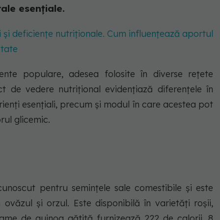
ale esențiale.
i și deficiențe nutriționale. Cum influențează aportul
ătate
nte populare, adesea folosite în diverse rețete
 de vedere nutrițional evidențiază diferențele în
utrienți esențiali, precum și modul în care acestea pot
rul glicemic.
unoscut pentru semințele sale comestibile și este
ul și orzul. Este disponibilă în varietăți roșii,
ame de quinoa gătită furnizează 222 de calorii, 8