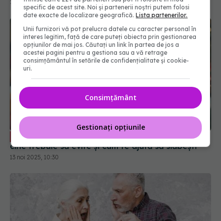
specific de acest site. Noi și partenerii noștri putem folosi
date exacte de localizare geografică.
Lista partenerilor.
Unii furnizori vă pot prelucra datele cu caracter personal în
interes legitim, față de care puteți obiecta prin gestionarea
opțiunilor de mai jos. Căutați un link în partea de jos a
acestei pagini pentru a gestiona sau a vă retrage
consimțământul în setările de confidențialitate și cookie-
uri.
Consimțământ
Postul Crăciunului: Cum să-l ții corect,
EXCLUSIV
cine trebuie să evite și cum te ajută să slăbești
13 noi 2025, 10:30
Gestionați opțiunile