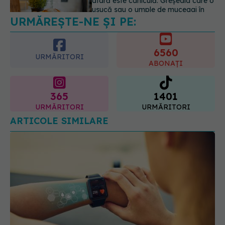
doze mari de Vitamina D în cancerul
colorectal
6560
06.08.2026, 08:06
URMĂRITORI
ABONAȚI
365
1401
URMĂRITORI
URMĂRITORI
ARTICOLE SIMILARE
Ceasul spune că ai făcut 10.000 de pași? Nu e