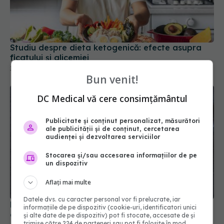
Studiu despre dieta ketogenică: efecte asupra
ficatului și glicemiei
31 ian 2026, 17:30
Bun venit!
DC Medical vă cere consimțământul
Publicitate și conținut personalizat, măsurători
ale publicității și de conținut, cercetarea
audienței și dezvoltarea serviciilor
Stocarea și/sau accesarea informațiilor de pe
un dispozitiv
Dieta care ar putea proteja creierul mai bine
decât cea mediteraneană
Aflați mai multe
27 iun 2026, 16:04
Datele dvs. cu caracter personal vor fi prelucrate, iar
informațiile de pe dispozitiv (cookie-uri, identificatori unici
și alte date de pe dispozitiv) pot fi stocate, accesate de și
trimise către 224 de parteneri sau pot fi folosite în mod