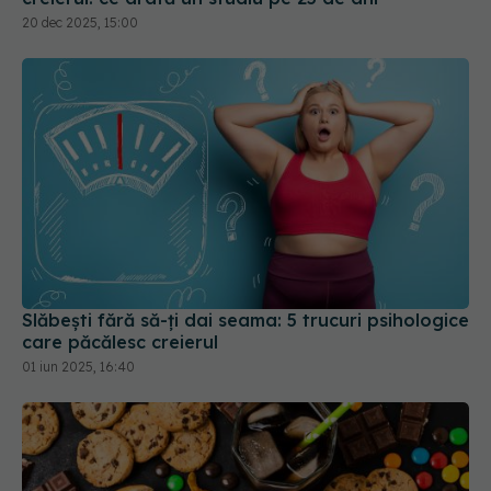
Slăbești fără să-ți dai seama: 5 trucuri psihologice
care păcălesc creierul
01 iun 2025, 16:40