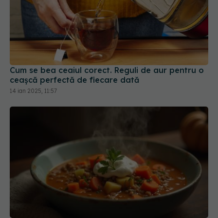
Cum se bea ceaiul corect. Reguli de aur pentru o
ceașcă perfectă de fiecare dată
14 ian 2025, 11:57
Această combinație de alimente îți topește
grăsimea de pe burtă
12 iun 2025, 17:10