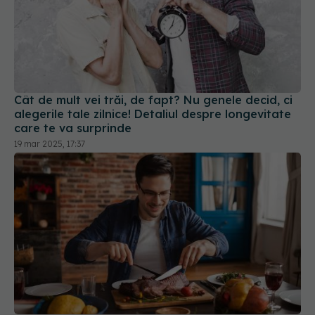
Cât de mult vei trăi, de fapt? Nu genele decid, ci
alegerile tale zilnice! Detaliul despre longevitate
care te va surprinde
19 mar 2025, 17:37
Nu mănânci carne? Un studiu spune că ai putea
avea șanse mai mici să ajungi la 100 de ani
31 ian 2026, 15:00