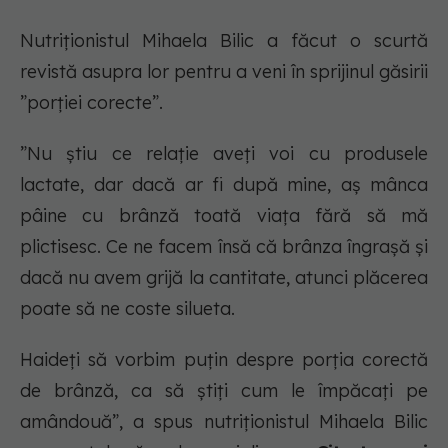
Nutriționistul Mihaela Bilic a făcut o scurtă
revistă asupra lor pentru a veni în sprijinul găsirii
”porției corecte”.
”Nu știu ce relație aveți voi cu produsele
lactate, dar dacă ar fi după mine, aș mânca
pâine cu brânză toată viața fără să mă
plictisesc. Ce ne facem însă că brânza îngrașă și
dacă nu avem grijă la cantitate, atunci plăcerea
poate să ne coste silueta.
Haideți să vorbim puțin despre porția corectă
de brânză, ca să știți cum le împăcați pe
amândouă”, a spus nutriționistul Mihaela Bilic