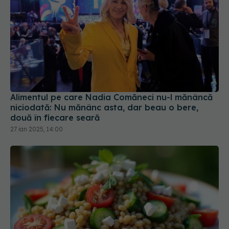
Alimentul pe care Nadia Comăneci nu-l mănâncă
niciodată: Nu mănânc asta, dar beau o bere,
două în fiecare seară
27 ian 2025, 14:00