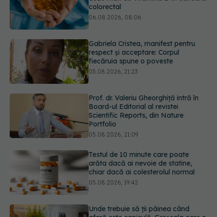
fiecăruia spune o poveste
05.08.2026, 21:23
Prof. dr. Valeriu Gheorghiță intră în
Board-ul Editorial al revistei
Scientific Reports, din Nature
Portfolio
05.08.2026, 21:09
Testul de 10 minute care poate
arăta dacă ai nevoie de statine,
chiar dacă ai colesterolul normal
05.08.2026, 19:42
Unde trebuie să ții pâinea când
afară este caniculă. Greșeala care o
usucă sau o umple de mucegai în
doar câteva zile
05.08.2026, 18:33
URMĂREȘTE-NE ȘI PE:
Adevărul despre tratamentul cu