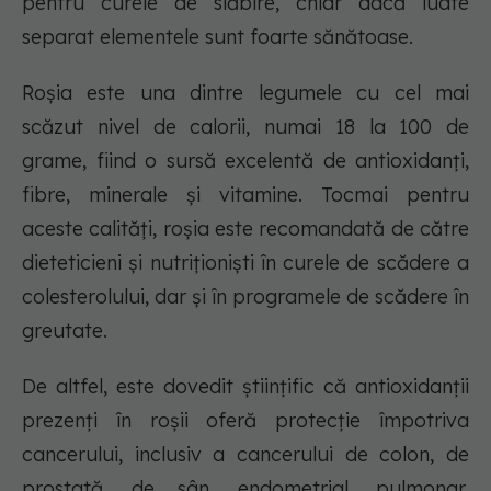
pentru curele de slăbire, chiar dacă luate
separat elementele sunt foarte sănătoase.
Roșia este una dintre legumele cu cel mai
scăzut nivel de calorii, numai 18 la 100 de
grame, fiind o sursă excelentă de antioxidanți,
fibre, minerale și vitamine. Tocmai pentru
aceste calități, roșia este recomandată de către
dieteticieni și nutriționiști în curele de scădere a
colesterolului, dar și în programele de scădere în
greutate.
De altfel, este dovedit științific că antioxidanții
prezenți în roșii oferă protecție împotriva
cancerului, inclusiv a cancerului de colon, de
prostată, de sân, endometrial, pulmonar,