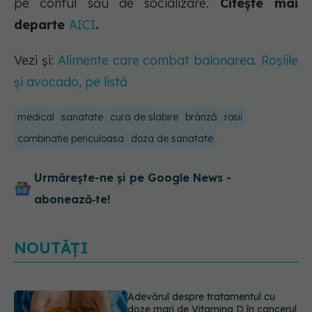
pe contul său de socializare.
Citește mai
departe
AICI
.
Vezi și:
Alimente care combat balonarea. Roșiile
și avocado, pe listă
medical
sanatate
cura de slabire
brânză
rosii
combinatie periculoasa
doza de sanatate
Urmărește-ne și pe Google News -
abonează‑te!
NOUTĂȚI
Gabriela Cristea, manifest pentru
respect și acceptare: Corpul