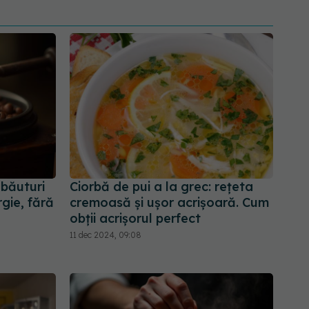
 băuturi
Ciorbă de pui a la grec: rețeta
rgie, fără
cremoasă și ușor acrișoară. Cum
obții acrișorul perfect
11 dec 2024, 09:08