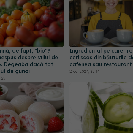
nă, de fapt, "bio"?
Ingredientul pe care tre
nespus despre stilul de
ceri scos din băuturile d
o. Degeaba dacă tot
cafenea sau restaurant
șul de gunoi
11 oct 2024, 22:34
9:25