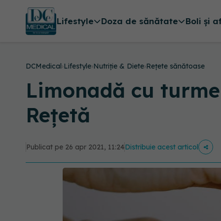
Lifestyle
Doza de sănătate
Boli și a
DCMedical
›
Lifestyle
›
Nutriție & Diete
›
Rețete sănătoase
Limonadă cu turmeri
Rețetă
Publicat pe 26 apr 2021, 11:24
Distribuie acest articol