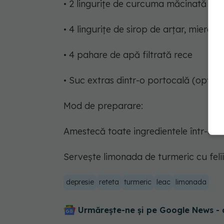
• 2 lingurițe de curcuma măcinată s
• 4 lingurițe de sirop de arțar, miere s
• 4 pahare de apă filtrată rece
• Suc extras dintr-o portocală (opționa
Mod de preparare:
Amestecă toate ingredientele într-o c
Servește limonada de turmeric cu felii
depresie
reteta
turmeric
leac
limonada
Urmărește-ne și pe Google News - 