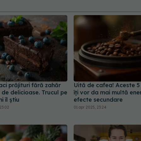
ci prăjituri fără zahăr
Uită de cafea! Aceste 5
l de delicioase. Trucul pe
îți vor da mai multă ene
i îl știu
efecte secundare
23:02
01 apr 2025, 23:24