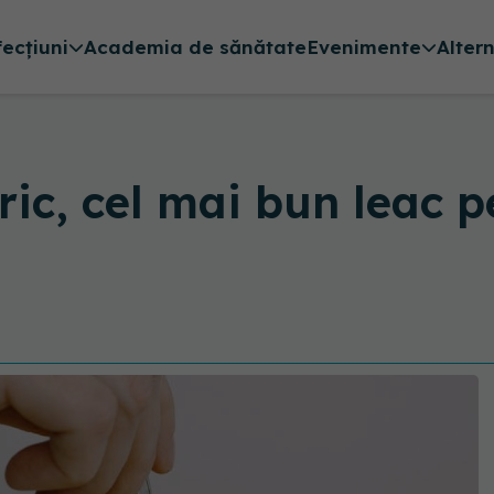
fecțiuni
Academia de sănătate
Evenimente
Alter
c, cel mai bun leac p