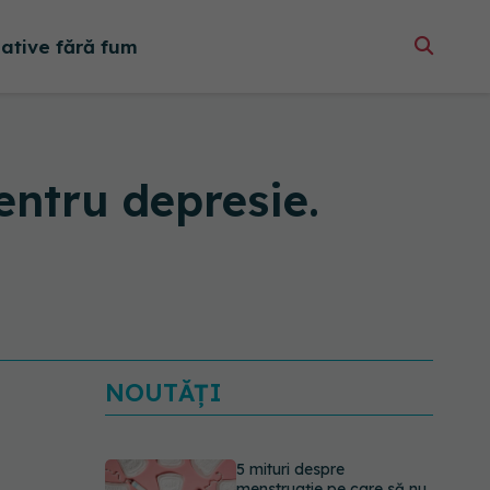
native fără fum
entru depresie.
NOUTĂȚI
5 mituri despre
menstruație pe care să nu