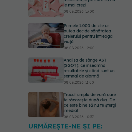
le mai crezi
08.08.2026, 13:00
Primele 1.000 de zile ar
putea decide sănătatea
creierului pentru întreaga
viață
08.08.2026, 12:00
Analiza de sânge AST
(SGOT): ce înseamnă
rezultatele și când sunt un
semnal de alarmă
08.08.2026, 11:00
Trucul simplu de vară care
te răcorește după duș. De
ce este bine să nu te ștergi
imediat
08.08.2026, 10:37
URMĂREȘTE-NE ȘI PE:
Bacteria din intestin care a