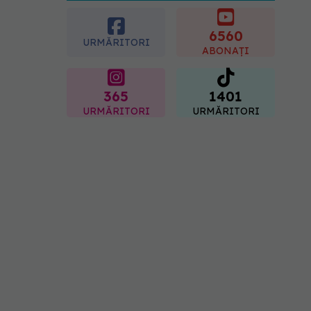
crescut forța musculară cu
30%
6560
08.08.2026, 14:00
URMĂRITORI
ABONAȚI
365
1401
URMĂRITORI
URMĂRITORI