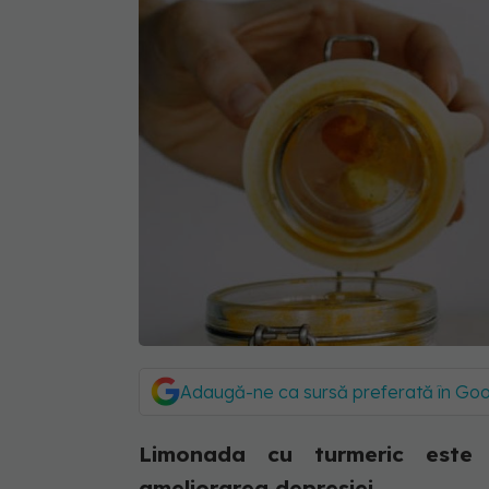
Adaugă-ne ca sursă preferată în Go
Limonada cu turmeric este 
ameliorarea depresiei.