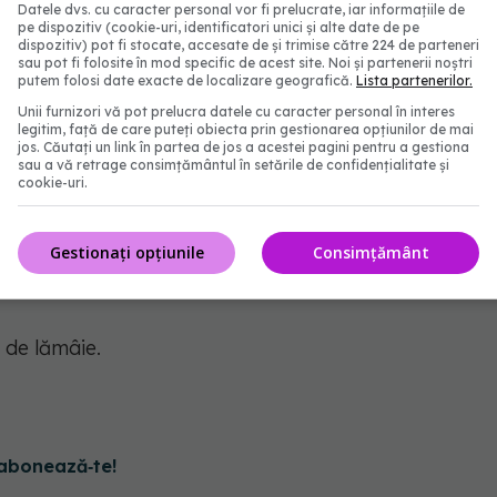
au curcuma proaspăt rasă
Datele dvs. cu caracter personal vor fi prelucrate, iar informațiile de
pe dispozitiv (cookie-uri, identificatori unici și alte date de pe
dispozitiv) pot fi stocate, accesate de și trimise către 224 de parteneri
au stevie
sau pot fi folosite în mod specific de acest site. Noi și partenerii noștri
putem folosi date exacte de localizare geografică.
Lista partenerilor.
Unii furnizori vă pot prelucra datele cu caracter personal în interes
legitim, față de care puteți obiecta prin gestionarea opțiunilor de mai
jos. Căutați un link în partea de jos a acestei pagini pentru a gestiona
sau a vă retrage consimțământul în setările de confidențialitate și
l).
cookie-uri.
Gestionați opțiunile
Consimțământ
arafă.
 de lămâie.
abonează‑te!