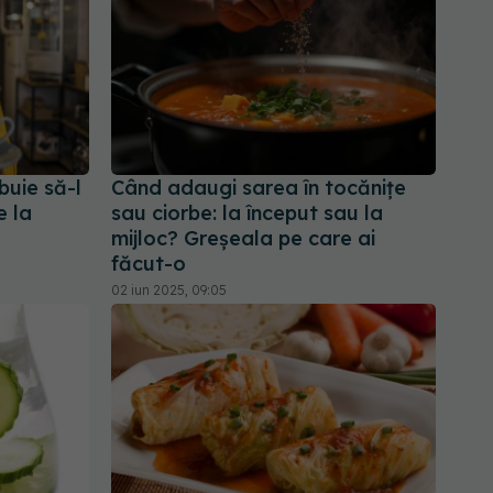
buie să-l
Când adaugi sarea în tocănițe
e la
sau ciorbe: la început sau la
mijloc? Greșeala pe care ai
făcut-o
02 iun 2025, 09:05