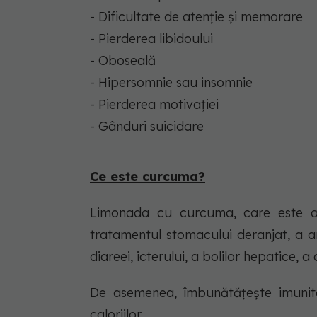
- Dificultate de atenție și memorare
- Pierderea libidoului
- Oboseală
- Hipersomnie sau insomnie
- Pierderea motivației
- Gânduri suicidare
Ce este curcuma?
Limonada cu curcuma, care este anti
tratamentul stomacului deranjat, a ar
diareei, icterului, a bolilor hepatice, a a
De asemenea, îmbunătățește imunita
caloriilor.