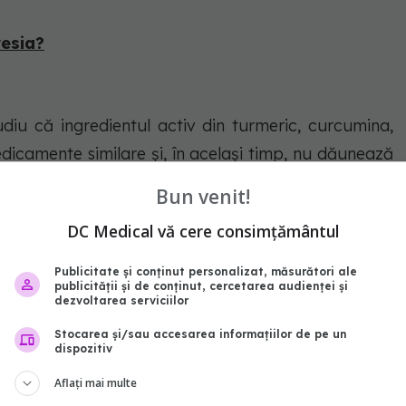
resia?
udiu că ingredientul activ din turmeric, curcumina,
edicamente similare și, în același timp, nu dăunează
Bun venit!
DC Medical vă cere consimțământul
rte simplă și durează doar câteva minute.
Publicitate și conținut personalizat, măsurători ale
publicității și de conținut, cercetarea audienței și
dezvoltarea serviciilor
Stocarea și/sau accesarea informațiilor de pe un
dispozitiv
Aflați mai multe