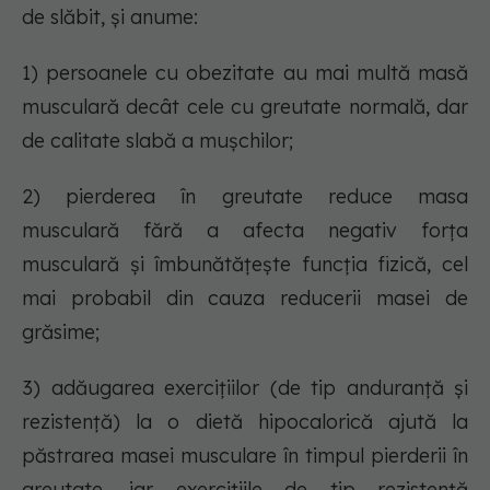
de slăbit, și anume:
1) persoanele cu obezitate au mai multă masă
musculară decât cele cu greutate normală, dar
de calitate slabă a mușchilor;
2) pierderea în greutate reduce masa
musculară fără a afecta negativ forța
musculară și îmbunătățește funcția fizică, cel
mai probabil din cauza reducerii masei de
grăsime;
3) adăugarea exercițiilor (de tip anduranță și
rezistență) la o dietă hipocalorică ajută la
păstrarea masei musculare în timpul pierderii în
greutate, iar exercițiile de tip rezistență