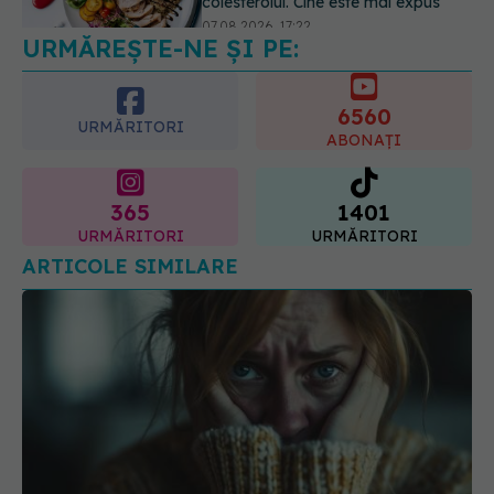
lupte cu inflamația. Poate regla
glicemia și colesterolul
6560
08.08.2026, 09:00
URMĂRITORI
ABONAȚI
365
1401
URMĂRITORI
URMĂRITORI
ARTICOLE SIMILARE
Cum recunoști un atac de panică. Cele
EXCLUSIV