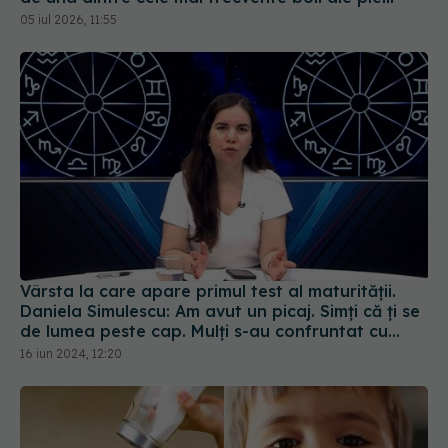
Vârsta la care apare primul test al maturității.
Daniela Simulescu: Am avut un picaj. Simți că ți se
de lumea peste cap. Mulți s-au confruntat cu
multe clase de demoni interiori
16 iun 2024, 12:20