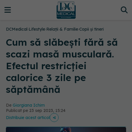
DCMedical
›
Lifestyle
›
Relații & Familie
›
Copii și tineri
Cum să slăbești fără să
scazi masă musculară.
Efectul restricției
calorice 3 zile pe
săptămână
De
Giorgiana Ichim
Publicat pe 23 sep 2023, 15:24
Distribuie acest articol