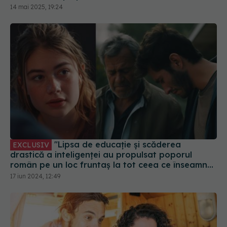
"Lipsa de educație și scăderea
EXCLUSIV
drastică a inteligenței au propulsat poporul
român pe un loc fruntaș la tot ceea ce înseamnă
un popor ce nu simte nimic pentru nimeni"
17 iun 2024, 12:49