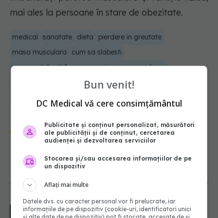
mai ales la persoane în stare de obezitate.
medical
sanatate
dieta
pierdere in greutate
masa musculara
cum sa slabesti
cum sa slabesti fara sa scazi masa musculara
Bun venit!
restrictie calorica
dieta masa musculara
crestere masa musculara
scadere masa musculara
DC Medical vă cere consimțământul
Urmărește-ne și pe Google News -
Publicitate și conținut personalizat, măsurători
ale publicității și de conținut, cercetarea
abonează‑te!
audienței și dezvoltarea serviciilor
Stocarea și/sau accesarea informațiilor de pe
un dispozitiv
NOUTĂȚI
Aflați mai multe
Datele dvs. cu caracter personal vor fi prelucrate, iar
Ce spune culoarea ta preferată
informațiile de pe dispozitiv (cookie-uri, identificatori unici
despre vârsta pe care o ai. Care
și alte date de pe dispozitiv) pot fi stocate, accesate de și