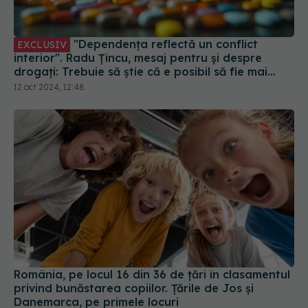
interior". Radu Țincu, mesaj pentru și despre
drogați: Trebuie să știe că e posibil să fie mai
proști decât cei care nu consumă
12 oct 2024, 12:48
România, pe locul 16 din 36 de țări în clasamentul
privind bunăstarea copiilor. Ţările de Jos şi
Danemarca, pe primele locuri
14 mai 2025, 19:24