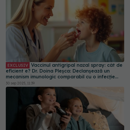
Vaccinul antigripal nazal spray: cât de
EXCLUSIV
eficient e? Dr. Doina Pleșca: Declanșează un
mecanism imunologic comparabil cu o infecție
reală
30 sep 2025, 11:39