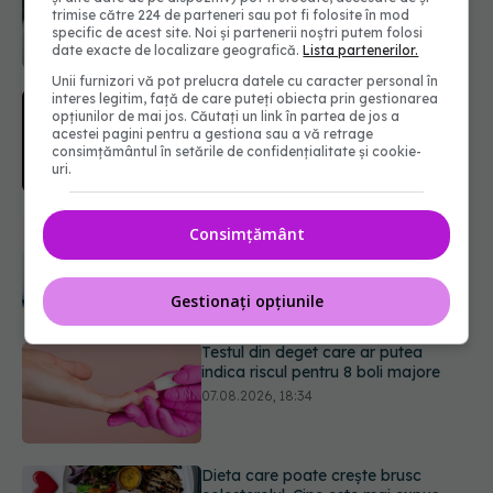
trimise către 224 de parteneri sau pot fi folosite în mod
este "codul cromatic" al generațiilor
specific de acest site. Noi și partenerii noștri putem folosi
07.08.2026, 21:29
date exacte de localizare geografică.
Lista partenerilor.
Unii furnizori vă pot prelucra datele cu caracter personal în
interes legitim, față de care puteți obiecta prin gestionarea
EXCLUSIV
Cancerele care pot fi
opțiunilor de mai jos. Căutați un link în partea de jos a
prevenite. Dr. Sorin Bogdan
acestei pagini pentru a gestiona sau a vă retrage
(SANADOR): Au metode de
consimțământul în setările de confidențialitate și cookie-
prevenție
uri.
07.08.2026, 20:09
Testul din deget care ar putea
Consimțământ
indica riscul pentru 8 boli majore
07.08.2026, 18:34
Gestionați opțiunile
Dieta care poate crește brusc
colesterolul. Cine este mai expus
07.08.2026, 17:22
URMĂREȘTE-NE ȘI PE:
Ceaiul care ajută organismul să