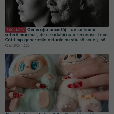
Generația anxietății: de ce tinerii
EXCLUSIV
suferă mai mult, de ce adulții nu o recunosc. Leca:
Cât timp generațiile actuale nu știu să scrie și să
citească în limba română, lupta e la poli diferiți
01 iul 2024, 13:25
de putere
Cine e Labubu, de fapt? Copiii noștri sunt în
pericol! Avertismentul dur al dr. Mihai Craiu: Vor fi
bântuiți!
04 iul 2025, 11:16