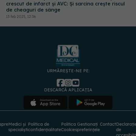
crescut de infarct și AVC: Și sarcina creşte riscul
de cheaguri de sânge
13 feb 2025, 12:36
URMĂREȘTE-NE PE:
DESCARCĂ APLICAȚIA
spre
Medici și
Politica de
Politica
Gestionați
Contact
Declarați
specialiști
confidențialitate
Cookies
preferințele
de
accesibili