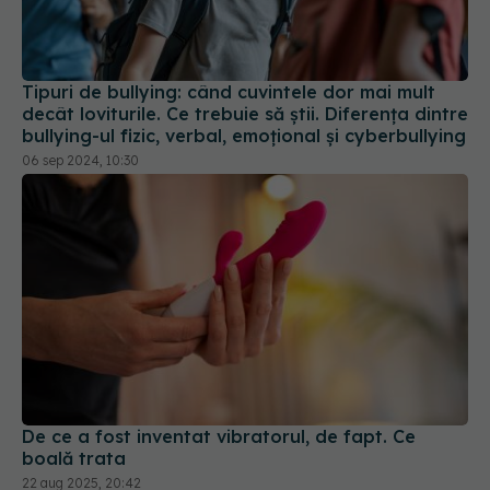
Tipuri de bullying: când cuvintele dor mai mult
decât loviturile. Ce trebuie să știi. Diferența dintre
bullying-ul fizic, verbal, emoțional și cyberbullying
06 sep 2024, 10:30
De ce a fost inventat vibratorul, de fapt. Ce
boală trata
22 aug 2025, 20:42