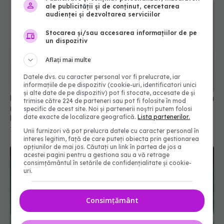
ale publicității și de conținut, cercetarea
audienței și dezvoltarea serviciilor
Stocarea și/sau accesarea informațiilor de pe
un dispozitiv
Aflați mai multe
Datele dvs. cu caracter personal vor fi prelucrate, iar
informațiile de pe dispozitiv (cookie-uri, identificatori unici
și alte date de pe dispozitiv) pot fi stocate, accesate de și
Dieta asociată cu exerciţii fizice, cea mai eficientă
trimise către 224 de parteneri sau pot fi folosite în mod
metodă pentru combaterea grăsimii abdominale
specific de acest site. Noi și partenerii noștri putem folosi
date exacte de localizare geografică.
Lista partenerilor.
la copii
14 apr 2025, 22:03
Unii furnizori vă pot prelucra datele cu caracter personal în
interes legitim, față de care puteți obiecta prin gestionarea
opțiunilor de mai jos. Căutați un link în partea de jos a
acestei pagini pentru a gestiona sau a vă retrage
consimțământul în setările de confidențialitate și cookie-
uri.
Consimțământ