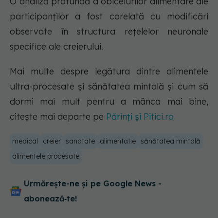
O analiză profundă a obiceiurilor alimentare ale
participanților a fost corelată cu modificări
observate în structura rețelelor neuronale
specifice ale creierului.
Mai multe despre legătura dintre alimentele
ultra-procesate și sănătatea mintală și cum să
dormi mai mult pentru a mânca mai bine,
citește mai departe pe
Părinți și Pitici.ro
medical
creier
sanatate
alimentatie
sănătatea mintală
alimentele procesate
Urmărește-ne și pe Google News -
abonează‑te!