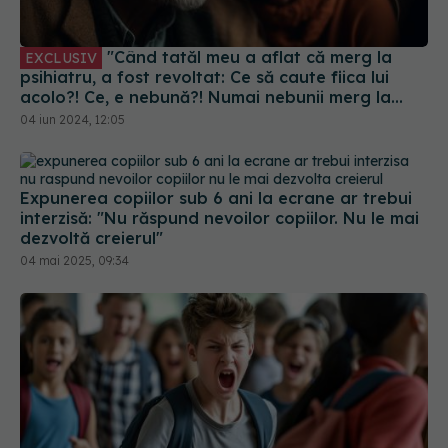
"Când tatăl meu a aflat că merg la
EXCLUSIV
psihiatru, a fost revoltat: Ce să caute fiica lui
acolo?! Ce, e nebună?! Numai nebunii merg la
psihiatru!"
04 iun 2024, 12:05
Expunerea copiilor sub 6 ani la ecrane ar trebui
interzisă: "Nu răspund nevoilor copiilor. Nu le mai
dezvoltă creierul"
04 mai 2025, 09:34