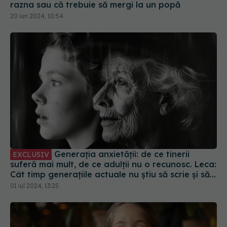
razna sau că trebuie să mergi la un popă
20 iun 2024, 10:54
Generația anxietății: de ce tinerii
EXCLUSIV
suferă mai mult, de ce adulții nu o recunosc. Leca:
Cât timp generațiile actuale nu știu să scrie și să
citească în limba română, lupta e la poli diferiți
01 iul 2024, 13:25
de putere