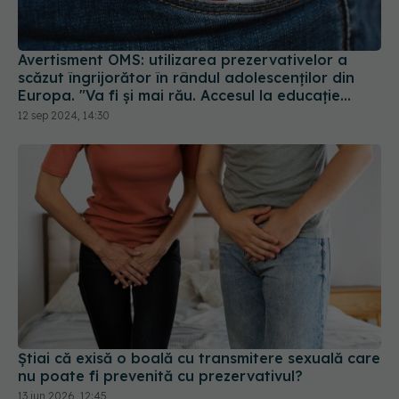
Avertisment OMS: utilizarea prezervativelor a
scăzut îngrijorător în rândul adolescenţilor din
Europa. "Va fi și mai rău. Accesul la educație
sexuală este vital"
12 sep 2024, 14:30
Știai că exisă o boală cu transmitere sexuală care
nu poate fi prevenită cu prezervativul?
13 iun 2026, 12:45