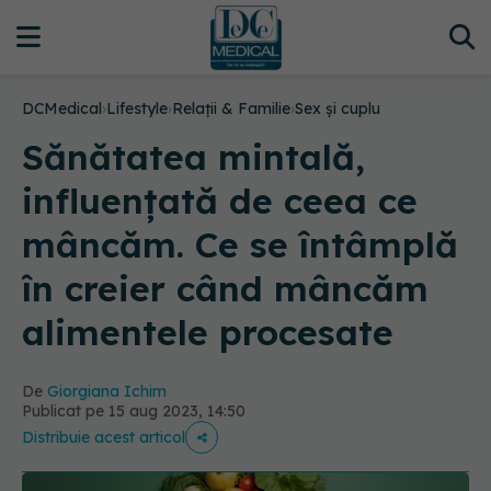
DCMedical
›
Lifestyle
›
Relații & Familie
›
Sex și cuplu
Sănătatea mintală,
influențată de ceea ce
mâncăm. Ce se întâmplă
în creier când mâncăm
alimentele procesate
De
Giorgiana Ichim
Publicat pe 15 aug 2023, 14:50
Distribuie acest articol