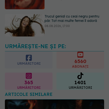
păr. Tot mai multe femei îl adoră
08.08.2026, 17:00
Simptomele infecției cu Helicobacter
pylori. Se poate trăi cu această
bacterie în stomac?
09.08.2026, 09:00
URMĂREȘTE-NE ȘI PE:
6560
URMĂRITORI
ABONAȚI
365
1401
URMĂRITORI
URMĂRITORI
ARTICOLE SIMILARE