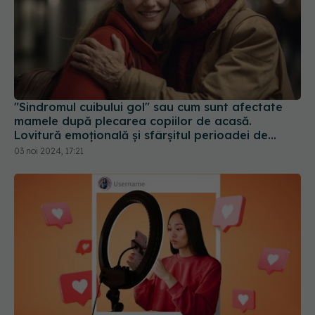
"Sindromul cuibului gol" sau cum sunt afectate
mamele după plecarea copiilor de acasă.
Lovitură emoțională și sfârșitul perioadei de
"mamă"
03 noi 2024, 17:21