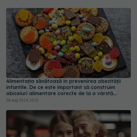
Alimentația sănătoasă în prevenirea obezității
infantile. De ce este important să construim
obiceiuri alimentare corecte de la o vârstă
fragedă
28 aug 2024, 15:10