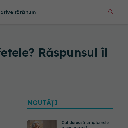
native fără fum
fetele? Răspunsul îl
NOUTĂȚI
Cât durează simptomele
menopauzei?