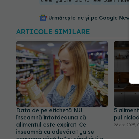
creier
gandire
analiza
fete
baieti
matemati
Urmărește-ne și pe Google News - 
ARTICOLE SIMILARE
Data de pe etichetă NU
5 alimen
înseamnă întotdeauna că
pui nicio
alimentul este expirat. Ce
26 dec 2025, 
înseamnă cu adevărat „a se
consuma până la” și când riști o