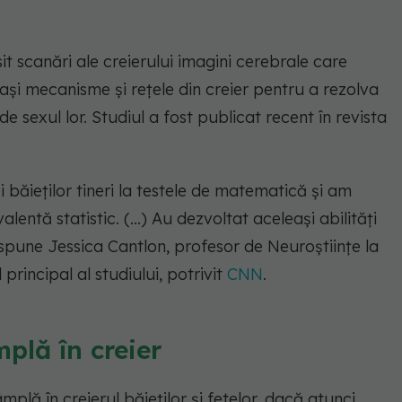
osit scanări ale creierului imagini cerebrale care
ași mecanisme și rețele din creier pentru a rezolva
 sexul lor. Studiul a fost publicat recent în revista
băieților tineri la testele de matematică și am
entă statistic. (...) Au dezvoltat aceleași abilități
spune Jessica Cantlon, profesor de Neuroștiințe la
principal al studiului, potrivit
CNN
.
mplă în creier
mplă în creierul băieților și fetelor, dacă atunci