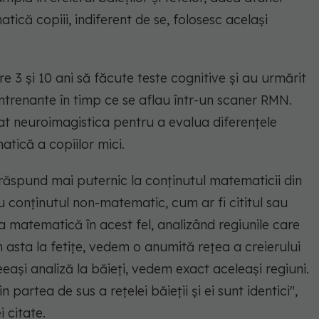
ică copiii, indiferent de se, folosesc același
re 3 și 10 ani să făcute teste cognitive și au urmărit
ntrenante în timp ce se aflau într-un scaner RMN.
zat neuroimagistica pentru a evalua diferențele
tică a copiilor mici.
 răspund mai puternic la conținutul matematicii din
cu conținutul non-matematic, cum ar fi cititul sau
ua matematică în acest fel, analizând regiunile care
 asta la fetițe, vedem o anumită rețea a creierului
ași analiză la băieți, vedem exact aceleași regiuni.
partea de sus a rețelei băieții și ei sunt identici"
,
 citate.