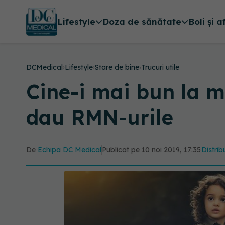
Lifestyle
Doza de sănătate
Boli și a
DCMedical
›
Lifestyle
›
Stare de bine
›
Trucuri utile
Cine-i mai bun la ma
dau RMN-urile
De
Echipa DC Medical
Publicat pe 10 noi 2019, 17:35
Distrib