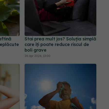
eftină
Stai prea mult jos? Soluția simplă
neplăcute
care îți poate reduce riscul de
boli grave
26 apr 2026, 13:00