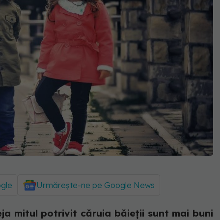
ogle
Urmărește-ne pe Google News
a mitul potrivit căruia băieții sunt mai buni