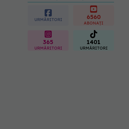
lei pentru sănătate într-o
singură săptămână. Ce
spitale primesc bani
6560
URMĂRITORI
07.08.2026, 16:41
ABONAȚI
365
1401
URMĂRITORI
URMĂRITORI