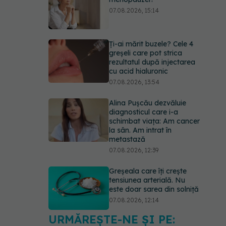
07.08.2026, 15:14
Ți-ai mărit buzele? Cele 4
greșeli care pot strica
rezultatul după injectarea
cu acid hialuronic
07.08.2026, 13:54
Alina Pușcău dezvăluie
diagnosticul care i-a
schimbat viața: Am cancer
la sân. Am intrat în
metastază
07.08.2026, 12:39
Greșeala care îți crește
tensiunea arterială. Nu
este doar sarea din solniță
07.08.2026, 12:14
URMĂREȘTE-NE ȘI PE:
PNRR: 174 de milioane de