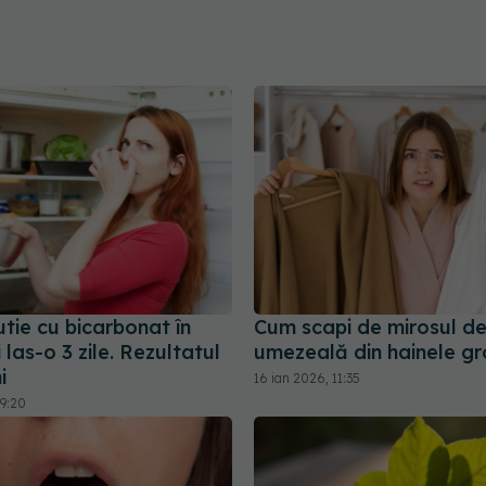
tie cu bicarbonat în
Cum scapi de mirosul d
i las-o 3 zile. Rezultatul
umezeală din hainele g
i
16 ian 2026, 11:35
09:20