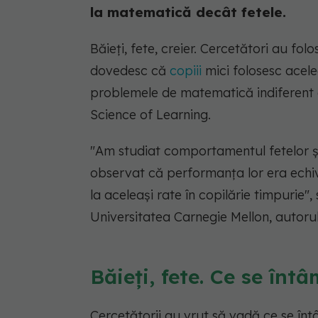
la matematică decât fetele.
Băieți, fete, creier. Cercetători au fol
dovedesc că
copiii
mici folosesc acele
problemele de matematică indiferent de
Science of Learning.
"Am studiat comportamentul fetelor și 
observat că performanța lor era echival
la aceleași rate în copilărie timpurie",
Universitatea Carnegie Mellon, autorul 
Băieți, fete. Ce se întâ
Cercetătorii au vrut să vadă ce se întâ