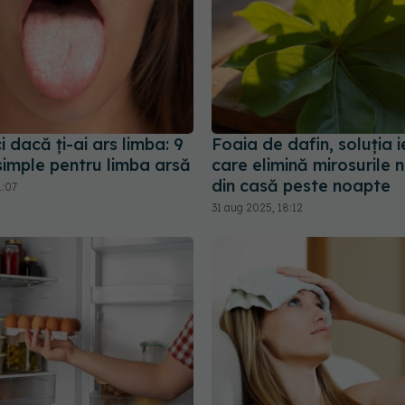
i dacă ți-ai ars limba: 9
Foaia de dafin, soluția i
imple pentru limba arsă
care elimină mirosurile 
din casă peste noapte
1:07
31 aug 2025, 18:12