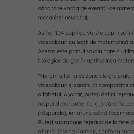
când vine vorba de exerciții de matemat
mecanism neuronal.
Astfel, 104 copii cu vârste cuprinse înt
videoclipuri cu lecții de matematică a
Acesta este primul studiu care a utili
biologice de gen în aptitudinea matema
"Ne-am uitat la ce zone ale creierului
videoclipuri și sarcini, în comparație 
alfabetul. Așadar, puteți defini rețea
răspund mai puternic. (...) Când facem
(răspunde), iar atunci când facem acee
Puteți suprapune rețeaua de la fete din 
afirmă Jessica Cantlon, conform sursei