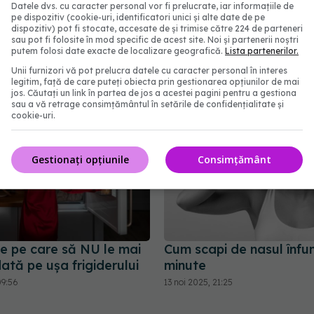
ca
Datele dvs. cu caracter personal vor fi prelucrate, iar informațiile de
pe dispozitiv (cookie-uri, identificatori unici și alte date de pe
dispozitiv) pot fi stocate, accesate de și trimise către 224 de parteneri
abonează‑te!
sau pot fi folosite în mod specific de acest site. Noi și partenerii noștri
putem folosi date exacte de localizare geografică.
Lista partenerilor.
Unii furnizori vă pot prelucra datele cu caracter personal în interes
legitim, față de care puteți obiecta prin gestionarea opțiunilor de mai
jos. Căutați un link în partea de jos a acestei pagini pentru a gestiona
sau a vă retrage consimțământul în setările de confidențialitate și
cookie-uri.
Gestionați opțiunile
Consimțământ
te pe care să NU le mai
Cum scapi de nasul înfun
dată pe ușa frigiderului
minute
09:56
13 noi 2025, 21:25