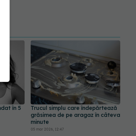
dat în 5
Trucul simplu care îndepărtează
grăsimea de pe aragaz în câteva
minute
05 mar 2026, 12:47