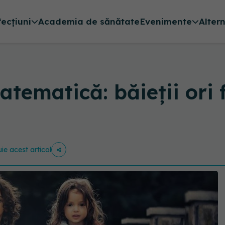
fecțiuni
Academia de sănătate
Evenimente
Alter
tematică: băieții ori 
uie acest articol