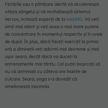
Flotările sau o plimbare alertă vă accelerează
viteza sângelui și vă revitalizează sistemul
nervos, notează experții de la
WebMD
. Vă veți
simți mai atent și veți avea o mai mare putere
de concentrare în momentul respectiv și în orele
de după. În plus, dacă faceți exerciții la prima
oră a dimineții veți adormi mai devreme și mai
ușor seara, decât dacă va duceți la
antrenamente mai târziu. Cel puțin încercați să
nu vă antrenați cu câteva ore înainte de
culcare. Seara, yoga s-a dovedit că
ameliorează insomnia.