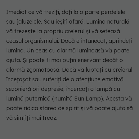
Imediat ce vă treziți, dați la o parte perdelele
sau jaluzelele. Sau ieșiți afară. Lumina naturală
vă trezește la propriu creierul și vă setează
ceasul organismului. Dacă e întunecat, aprindeți
lumina. Un ceas cu alarmă luminoasă vă poate
ajuta. Și poate fi mai puțin enervant decât o
alarmă zgomotoasă. Dacă vă luptați cu creierul
încețoșat sau suferiți de o afecțiune emotivă
sezonieră ori depresie, încercați o lampă cu
lumină puternică (numită Sun Lamp). Acesta vă
poate ridica starea de spirit și vă poate ajuta să
vă simțiți mai treaz.