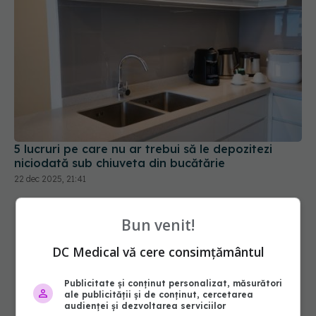
5 lucruri pe care nu ar trebui să le depozitezi
niciodată sub chiuveta din bucătărie
22 dec 2025, 21:41
Bun venit!
DC Medical vă cere consimțământul
Publicitate și conținut personalizat, măsurători
ale publicității și de conținut, cercetarea
audienței și dezvoltarea serviciilor