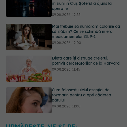
Mai trebuie să numărăm caloriile ca
să slăbim? Ce se schimbă în era
medicamentelor GLP-1
09.08.2026, 12:00
Dieta care îți distruge creierul,
potrivit cercetătorilor de la Harvard
09.08.2026, 11:45
Cum folosești uleiul esențial de
rozmarin pentru a opri căderea
părului
09.08.2026, 11:00
Ce este testul TORCH și cine trebuie
să-l facă. Ce înseamnă un rezultat
pozitiv
09.08.2026, 13:00
URMĂREȘTE-NE ȘI PE: