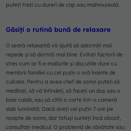
puteți trezi cu dureri de cap sau mahmureală.
Găsiți o rutină bună de relaxare
O seară relaxantă vă ajută să adormiți mai
repede și să dormiți mai bine. Evitați factorii de
stres cum ar fi e-mailurile și discuțiile dure cu
membrii familiei cu cel puțin o oră înainte de
culcare. Pentru a avea chef de somn puteți să
meditați, să vă întindeți, să faceți un duș sau o
baie caldă, sau să citiți o carte într-o cameră
slab luminată. Dacă aveți cel puțin 7 ore pe
noapte de somn, dar totuși sunteți încă obosit,
consultați medicul. O problemă de sănătate sau