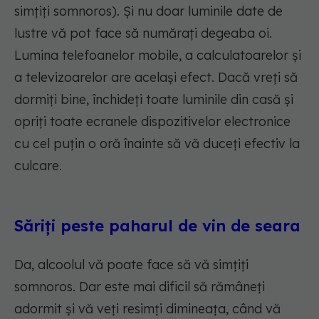
simțiți somnoros). Și nu doar luminile date de
lustre vă pot face să numărați degeaba oi.
Lumina telefoanelor mobile, a calculatoarelor și
a televizoarelor are același efect. Dacă vreți să
dormiți bine, închideți toate luminile din casă și
opriți toate ecranele dispozitivelor electronice
cu cel puțin o oră înainte să vă duceți efectiv la
culcare.
Săriți peste paharul de vin de seara
Da, alcoolul vă poate face să vă simțiți
somnoros. Dar este mai dificil să rămâneți
adormit și vă veți resimți dimineața, când vă