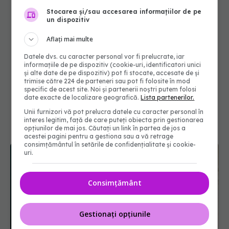
Stocarea și/sau accesarea informațiilor de pe
un dispozitiv
Aflați mai multe
Datele dvs. cu caracter personal vor fi prelucrate, iar
informațiile de pe dispozitiv (cookie-uri, identificatori unici
și alte date de pe dispozitiv) pot fi stocate, accesate de și
trimise către 224 de parteneri sau pot fi folosite în mod
specific de acest site. Noi și partenerii noștri putem folosi
date exacte de localizare geografică.
Lista partenerilor.
Unii furnizori vă pot prelucra datele cu caracter personal în
interes legitim, față de care puteți obiecta prin gestionarea
opțiunilor de mai jos. Căutați un link în partea de jos a
acestei pagini pentru a gestiona sau a vă retrage
consimțământul în setările de confidențialitate și cookie-
uri.
Consimțământ
Gestionați opțiunile