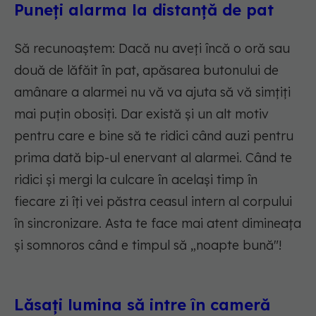
Puneți alarma la distanță de pat
Să recunoaștem: Dacă nu aveți încă o oră sau
două de lăfăit în pat, apăsarea butonului de
amânare a alarmei nu vă va ajuta să vă simțiți
mai puțin obosiți. Dar există și un alt motiv
pentru care e bine să te ridici când auzi pentru
prima dată bip-ul enervant al alarmei. Când te
ridici și mergi la culcare în același timp în
fiecare zi îți vei păstra ceasul intern al corpului
în sincronizare. Asta te face mai atent dimineața
și somnoros când e timpul să „noapte bună"!
Lăsați lumina să intre în cameră