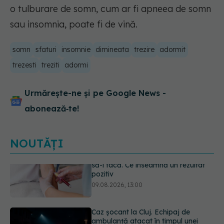
o tulburare de somn, cum ar fi apneea de somn
sau insomnia, poate fi de vină.
somn
sfaturi
insomnie
dimineata
trezire
adormit
trezesti
treziti
adormi
Urmărește-ne și pe Google News -
abonează‑te!
NOUTĂȚI
Caz șocant la Cluj. Echipaj de
ambulanță atacat în timpul unei
misiuni în Cluj. Șoferul a ajuns la
operație.
09.08.2026, 12:55