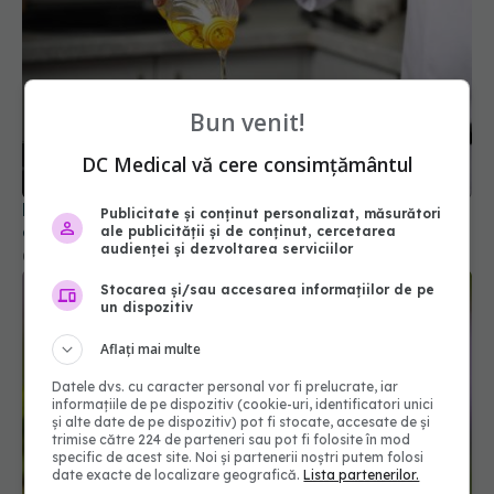
Bun venit!
DC Medical vă cere consimțământul
Momentul în care adaugi uleiul în tigaie este una
Publicitate și conținut personalizat, măsurători
dintre cele mai frecvente dileme din bucătărie.
ale publicității și de conținut, cercetarea
audienței și dezvoltarea serviciilor
05 mar 2026, 18:06
Stocarea și/sau accesarea informațiilor de pe
un dispozitiv
Aflați mai multe
Datele dvs. cu caracter personal vor fi prelucrate, iar
informațiile de pe dispozitiv (cookie-uri, identificatori unici
și alte date de pe dispozitiv) pot fi stocate, accesate de și
trimise către 224 de parteneri sau pot fi folosite în mod
specific de acest site. Noi și partenerii noștri putem folosi
date exacte de localizare geografică.
Lista partenerilor.