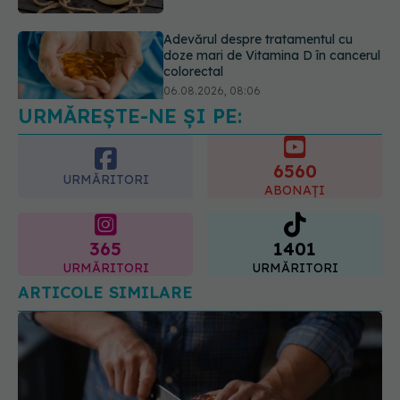
Trei lucruri pe care trebuie să le faci
după 45 de ani ca să întârzii
demența cu până la 13 ani
06.08.2026, 13:03
URMĂREȘTE-NE ȘI PE:
6560
URMĂRITORI
ABONAȚI
365
1401
URMĂRITORI
URMĂRITORI
ARTICOLE SIMILARE