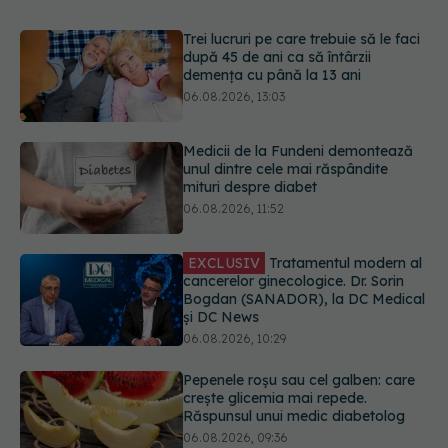
Medicii de la Fundeni demontează
unul dintre cele mai răspândite
mituri despre diabet
06.08.2026, 11:52
EXCLUSIV
Tratamentul modern al
cancerelor ginecologice. Dr. Sorin
Bogdan (SANADOR), la DC Medical
și DC News
06.08.2026, 10:29
Pepenele roșu sau cel galben: care
crește glicemia mai repede.
Răspunsul unui medic diabetolog
06.08.2026, 09:36
Adevărul despre tratamentul cu
doze mari de Vitamina D în cancerul
colorectal
06.08.2026, 08:06