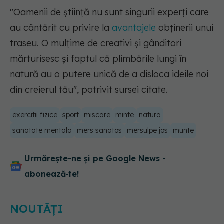
"Oamenii de știință nu sunt singurii experți care
au cântărit cu privire la
avantajele
obținerii unui
traseu. O mulțime de creativi și gânditori
mărturisesc și faptul că plimbările lungi în
natură au o putere unică de a disloca ideile noi
din creierul tău", potrivit sursei citate.
exercitii fizice
sport
miscare
minte
natura
sanatate mentala
mers sanatos
mersulpe jos
munte
Urmărește-ne și pe Google News -
abonează‑te!
NOUTĂȚI