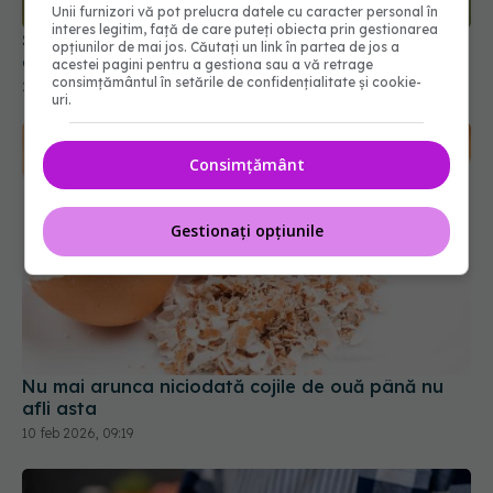
Unii furnizori vă pot prelucra datele cu caracter personal în
interes legitim, față de care puteți obiecta prin gestionarea
Știai care e arma neașteptată împotriva
opțiunilor de mai jos. Căutați un link în partea de jos a
căpușelor?
acestei pagini pentru a gestiona sau a vă retrage
consimțământul în setările de confidențialitate și cookie-
22 iun 2026, 09:50
uri.
Consimțământ
Gestionați opțiunile
Nu mai arunca niciodată cojile de ouă până nu
afli asta
10 feb 2026, 09:19