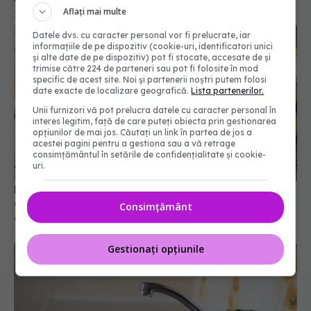
Aflați mai multe
10 mar 2026, 08:43
Datele dvs. cu caracter personal vor fi prelucrate, iar
informațiile de pe dispozitiv (cookie-uri, identificatori unici
și alte date de pe dispozitiv) pot fi stocate, accesate de și
trimise către 224 de parteneri sau pot fi folosite în mod
specific de acest site. Noi și partenerii noștri putem folosi
date exacte de localizare geografică.
Lista partenerilor.
Unii furnizori vă pot prelucra datele cu caracter personal în
interes legitim, față de care puteți obiecta prin gestionarea
opțiunilor de mai jos. Căutați un link în partea de jos a
acestei pagini pentru a gestiona sau a vă retrage
consimțământul în setările de confidențialitate și cookie-
uri.
De ce să prăjești cartofii de 2 ori. Restaurantele
adoră acest truc
Consimțământ
03 feb 2026, 17:20
Gestionați opțiunile