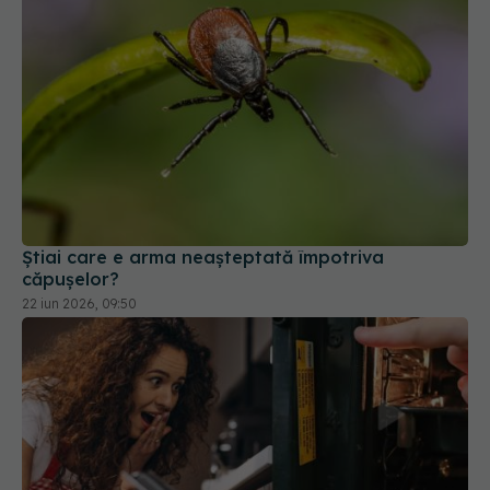
Știai care e arma neașteptată împotriva
căpușelor?
22 iun 2026, 09:50