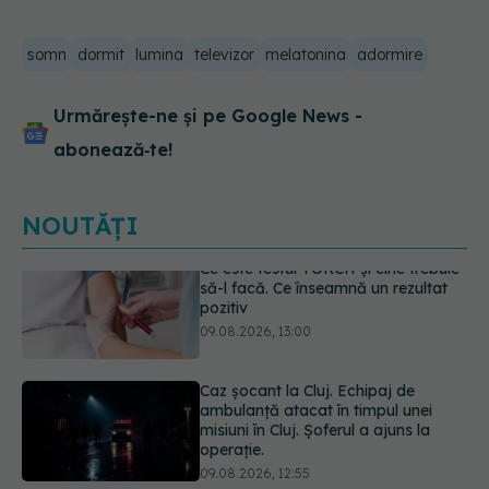
somn
dormit
lumina
televizor
melatonina
adormire
Urmărește-ne și pe Google News -
abonează‑te!
NOUTĂȚI
Caz șocant la Cluj. Echipaj de
ambulanță atacat în timpul unei
misiuni în Cluj. Șoferul a ajuns la
operație.
09.08.2026, 12:55
Mai trebuie să numărăm caloriile ca
să slăbim? Ce se schimbă în era
medicamentelor GLP-1