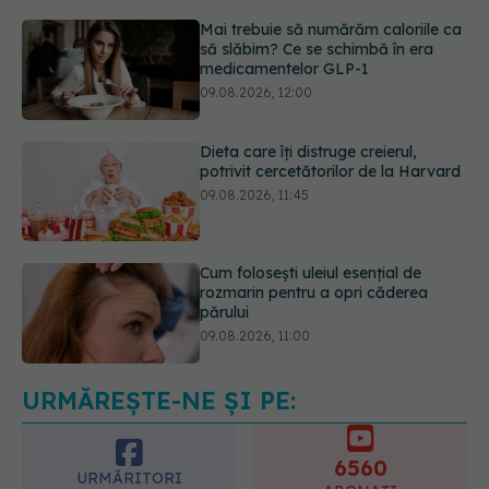
09.08.2026, 12:00
Dieta care îți distruge creierul,
potrivit cercetătorilor de la Harvard
09.08.2026, 11:45
Cum folosești uleiul esențial de
rozmarin pentru a opri căderea
părului
09.08.2026, 11:00
Ce este testul TORCH și cine trebuie
să-l facă. Ce înseamnă un rezultat
pozitiv
09.08.2026, 13:00
URMĂREȘTE-NE ȘI PE:
6560
URMĂRITORI