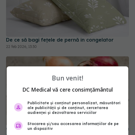
De ce să bagi fețele de pernă în congelator
22 feb 2026, 13:30
Bun venit!
DC Medical vă cere consimțământul
Publicitate și conținut personalizat, măsurători
ale publicității și de conținut, cercetarea
audienței și dezvoltarea serviciilor
Stocarea și/sau accesarea informațiilor de pe
Ce tip de ceapă alegi în funcție de ceea ce vrei să
un dispozitiv
gătești