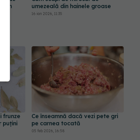
tă în
umezeală din hainele groase
16 ian 2026, 11:35
i frunze
Ce înseamnă dacă vezi pete gri
 puțini
pe carnea tocată
05 feb 2026, 16:58