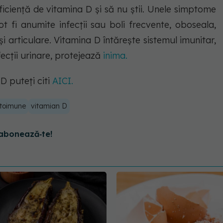
eficiență de vitamina D și să nu știi. Unele simptome
ot fi anumite infecții sau boli frecvente, oboseala,
i articulare. Vitamina D întărește sistemul imunitar,
ecții urinare, protejează
inima.
D puteți citi
AICI.
utoimune
vitamian D
abonează‑te!