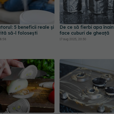
torul: 5 beneficii reale și
De ce să fierbi apa înai
tă să-l folosești
face cuburi de gheață
08:58
17 aug 2025, 20:30