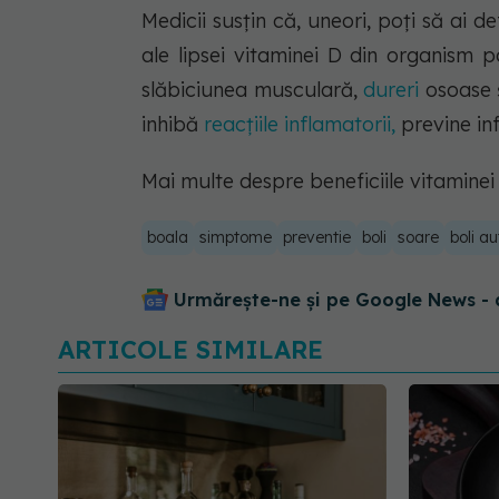
Medicii susțin că, uneori, poți să ai d
ale lipsei vitaminei D din organism p
slăbiciunea musculară,
dureri
osoase ș
inhibă
reacțiile inflamatorii,
previne inf
Mai multe despre beneficiile vitaminei 
boala
simptome
preventie
boli
soare
boli a
Urmărește-ne și pe Google News - 
ARTICOLE SIMILARE