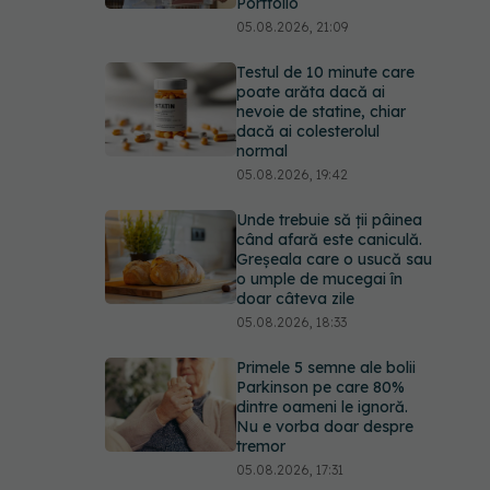
Portfolio
05.08.2026, 21:09
Testul de 10 minute care
poate arăta dacă ai
nevoie de statine, chiar
dacă ai colesterolul
normal
05.08.2026, 19:42
Unde trebuie să ții pâinea
când afară este caniculă.
Greșeala care o usucă sau
o umple de mucegai în
doar câteva zile
05.08.2026, 18:33
Primele 5 semne ale bolii
Parkinson pe care 80%
dintre oameni le ignoră.
Nu e vorba doar despre
tremor
05.08.2026, 17:31