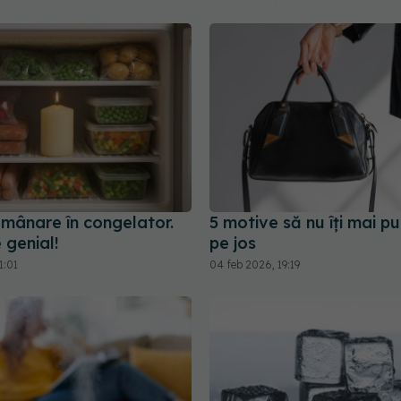
umânare în congelator.
5 motive să nu îți mai p
 genial!
pe jos
1:01
04 feb 2026, 19:19