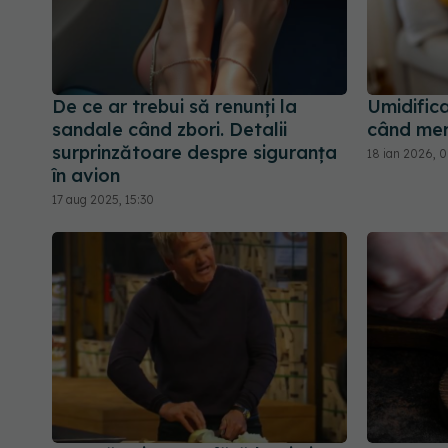
De ce ar trebui să renunți la
Umidifica
sandale când zbori. Detalii
când meri
surprinzătoare despre siguranța
18 ian 2026, 
în avion
17 aug 2025, 15:30