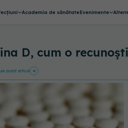
fecțiuni
Academia de sănătate
Evenimente
Alter
mina D, cum o recunoșt
uie acest articol