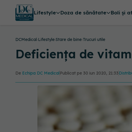
Lifestyle
Doza de sănătate
Boli și a
DCMedical
›
Lifestyle
›
Stare de bine
›
Trucuri utile
Deficiența de vita
De
Echipa DC Medical
Publicat pe 30 iun 2020, 21:33
Distrib