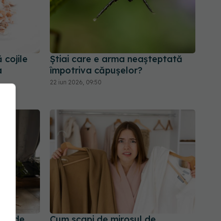
 cojile
Știai care e arma neașteptată
a
împotriva căpușelor?
22 iun 2026, 09:50
rii de
Cum scapi de mirosul de