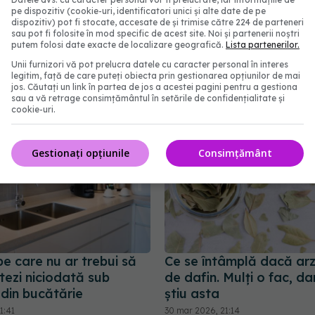
pe dispozitiv (cookie-uri, identificatori unici și alte date de pe
or
interior nu le fac nicioda
dispozitiv) pot fi stocate, accesate de și trimise către 224 de parteneri
propriile case
3:30
sau pot fi folosite în mod specific de acest site. Noi și partenerii noștri
putem folosi date exacte de localizare geografică.
Lista partenerilor.
06 sep 2025, 13:30
Unii furnizori vă pot prelucra datele cu caracter personal în interes
legitim, față de care puteți obiecta prin gestionarea opțiunilor de mai
jos. Căutați un link în partea de jos a acestei pagini pentru a gestiona
sau a vă retrage consimțământul în setările de confidențialitate și
cookie-uri.
Gestionați opțiunile
Consimțământ
 pe care nu ar trebui să
Ce se întâmplă dacă arz
tezi niciodată sub
de dafin. Mulți o fac, dar
 din bucătărie
știu asta
1:41
30 mar 2026, 21:14