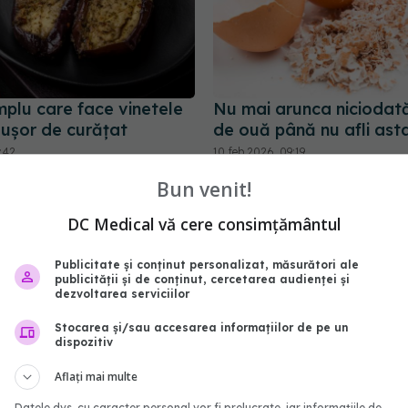
mplu care face vinetele
Nu mai arunca niciodată
 ușor de curățat
de ouă până nu afli ast
1:42
10 feb 2026, 09:19
Bun venit!
DC Medical vă cere consimțământul
Publicitate și conținut personalizat, măsurători ale
publicității și de conținut, cercetarea audienței și
dezvoltarea serviciilor
Stocarea și/sau accesarea informațiilor de pe un
dispozitiv
Aflați mai multe
bagi fețele de pernă în
6 greșeli pe care designe
Datele dvs. cu caracter personal vor fi prelucrate, iar informațiile de