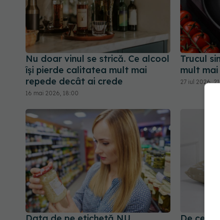
Nu doar vinul se strică. Ce alcool
Trucul si
își pierde calitatea mult mai
mult mai
repede decât ai crede
27 iul 2026, 2
16 mai 2026, 18:00
Data de pe etichetă NU
De ce să 