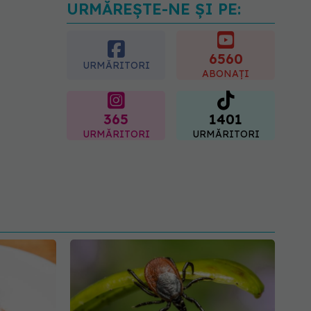
URMĂREȘTE-NE ȘI PE:
Gabriela Cristea, manifest
pentru respect și
acceptare: Corpul
fiecăruia spune o poveste
6560
URMĂRITORI
05.08.2026, 21:23
ABONAȚI
365
1401
URMĂRITORI
URMĂRITORI