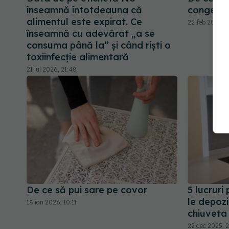
înseamnă întotdeauna că
congelat
alimentul este expirat. Ce
22 feb 2026, 1
înseamnă cu adevărat „a se
consuma până la” și când riști o
toxiinfecție alimentară
21 iul 2026, 21:48
De ce să pui sare pe covor
5 lucruri
le depozi
18 ian 2026, 10:11
chiuveta
22 dec 2025, 2