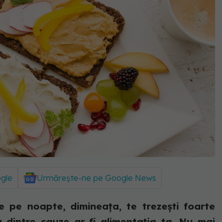
ogle
Urmărește-ne pe Google News
 pe noapte, dimineața, te trezești foarte
a dintre cauze ar fi alimentația ta. Nu mai