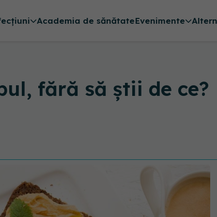
fecțiuni
Academia de sănătate
Evenimente
Alter
mpul, fără să știi de c