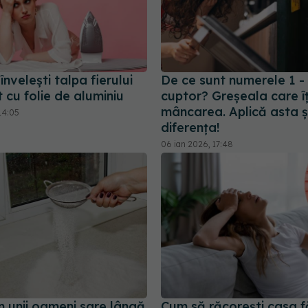
învelești talpa fierului
De ce sunt numerele 1 - 
 cu folie de aluminiu
cuptor? Greșeala care îț
mâncarea. Aplică asta și
14:05
diferența!
06 ian 2026, 17:48
n unii oameni sare lângă
Cum să răcorești casa f