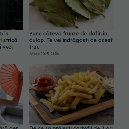
5 în
Pune câteva frunze de dafin în
i strică
dulap. Te vei îndrăgosti de acest
 vezi
truc
26 dec 2025, 21:36
ără aer
De ce să prăjești cartofii de 2 ori.