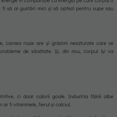
ă energie în comparație cu energia pe care corpul o
r fi să ai gustări mici și să optezi pentru supe sau
ine, carnea roșie are și grăsimi nesaturate care se
robleme de sănătate. Și, din nou, corpul își va
itive, ci doar calorii goale. Industria făinii albe
 ar fi vitaminele, fierul și calciul.