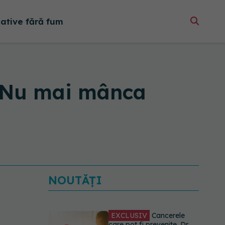
native fără fum
e? Nu mai mânca
NOUTĂȚI
EXCLUSIV
Cancerele
care pot fi prevenite. Dr.