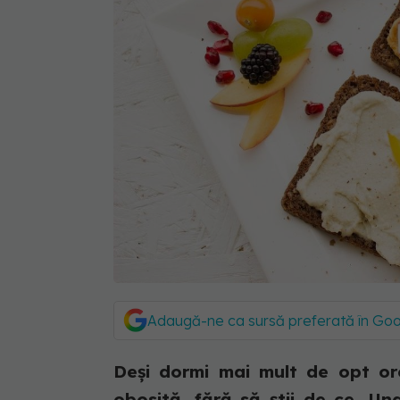
Adaugă-ne ca sursă preferată în Go
Deși dormi mai mult de opt ore
obosită, fără să știi de ce. Un