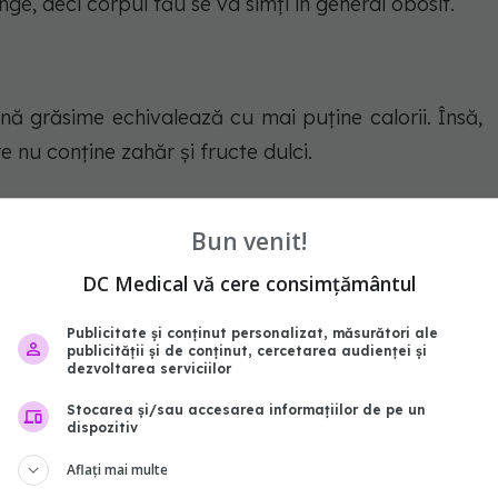
ânge, deci corpul tău se va simți în general obosit.
ină grăsime echivalează cu mai puține calorii. Însă,
e nu conține zahăr și fructe dulci.
Bun venit!
 sfeclă, cartofi dulci sau morcovi, aceste chipsuri
DC Medical vă cere consimțământul
ndimentate. Ele conțin multe calorii și grăsimi, la fel
Publicitate și conținut personalizat, măsurători ale
publicității și de conținut, cercetarea audienței și
dezvoltarea serviciilor
a o temperatură ridicată în ulei, își pierd toate
Stocarea și/sau accesarea informațiilor de pe un
dispozitiv
Aflați mai multe