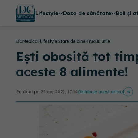
Lifestyle
Doza de sănătate
Boli și a
DCMedical
›
Lifestyle
›
Stare de bine
›
Trucuri utile
Ești obosită tot ti
aceste 8 alimente!
Publicat pe 22 apr 2021, 17:14
Distribuie acest articol