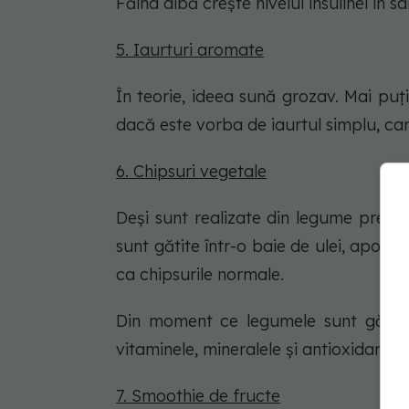
Făina albă crește nivelul insulinei în s
5. Iaurturi aromate
În teorie, ideea sună grozav. Mai puț
dacă este vorba de iaurtul simplu, car
6. Chipsuri vegetale
Deși sunt realizate din legume precum
sunt gătite într-o baie de ulei, apoi co
ca chipsurile normale.
Din moment ce legumele sunt gătite l
vitaminele, mineralele și antioxidanții.
7. Smoothie de fructe