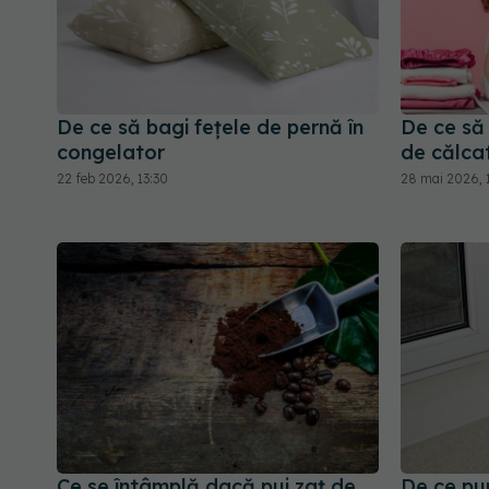
De ce să bagi fețele de pernă în
De ce să 
congelator
de călcat
22 feb 2026, 13:30
28 mai 2026, 
Ce se întâmplă dacă pui zaț de
De ce pu