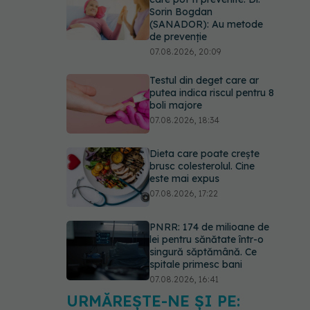
Sorin Bogdan
(SANADOR): Au metode
de prevenție
07.08.2026, 20:09
Testul din deget care ar
putea indica riscul pentru 8
boli majore
07.08.2026, 18:34
Dieta care poate crește
brusc colesterolul. Cine
este mai expus
07.08.2026, 17:22
PNRR: 174 de milioane de
lei pentru sănătate într-o
singură săptămână. Ce
spitale primesc bani
07.08.2026, 16:41
URMĂREȘTE-NE ȘI PE:
Ce spune culoarea ta