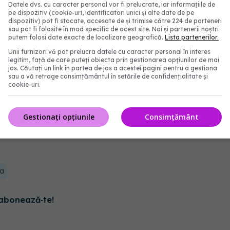
Datele dvs. cu caracter personal vor fi prelucrate, iar informațiile de
pe dispozitiv (cookie-uri, identificatori unici și alte date de pe
 energizantă și revigorantă, nu? Ei bine, răspunsul
dispozitiv) pot fi stocate, accesate de și trimise către 224 de parteneri
sau pot fi folosite în mod specific de acest site. Noi și partenerii noștri
 din smoothie au o cantitate mare de zahăr.
putem folosi date exacte de localizare geografică.
Lista partenerilor.
Unii furnizori vă pot prelucra datele cu caracter personal în interes
legitim, față de care puteți obiecta prin gestionarea opțiunilor de mai
jos. Căutați un link în partea de jos a acestei pagini pentru a gestiona
sau a vă retrage consimțământul în setările de confidențialitate și
cookie-uri.
sursă majoră de energie pentru organism. Dar, din
amenii tind să le mănânce în exces.
Gestionați opțiunile
Consimțământ
re de grăsimi, organismul poate obosi în timp ce le
ba
abonează‑te!