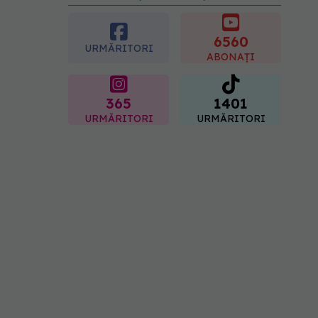
preferată despre vârsta
pe care o ai. Care este
"codul cromatic" al
6560
URMĂRITORI
generațiilor
ABONAȚI
07.08.2026, 21:29
365
1401
URMĂRITORI
URMĂRITORI