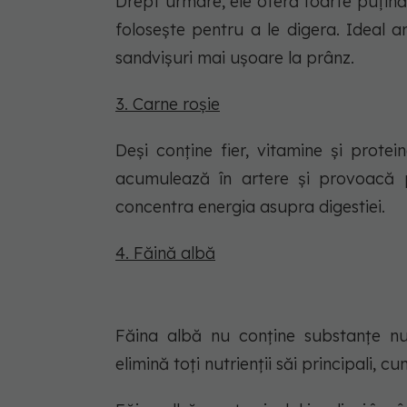
Drept urmare, ele oferă foarte puțin
folosește pentru a le digera. Ideal a
sandvișuri mai ușoare la prânz.
3. Carne roșie
Deși conține fier, vitamine și prote
acumulează în artere și provoacă p
concentra energia asupra digestiei.
4. Făină albă
Făina albă nu conține substanțe nutr
elimină toți nutrienții săi principali, cum