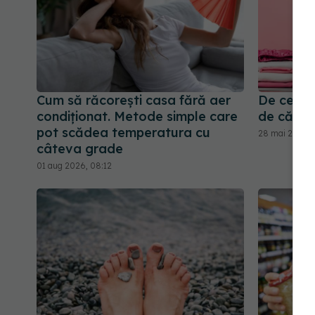
Cum să răcorești casa fără aer
De ce să 
condiționat. Metode simple care
de călcat
pot scădea temperatura cu
28 mai 2026, 
câteva grade
01 aug 2026, 08:12