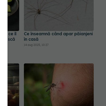
pă ce îl
Ce înseamnă când apar păianjeni
egrească
în casă
14 aug 2025, 10:27