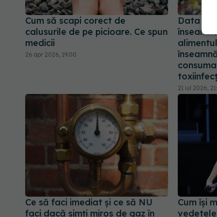
Cum să scapi corect de
Data de 
calusurile de pe picioare. Ce spun
înseamnă
medicii
alimentul
înseamnă
26 apr 2026, 19:00
consuma p
toxiinfec
21 iul 2026, 2
Ce să faci imediat și ce să NU
Cum își 
faci dacă simți miros de gaz în
vedetele 