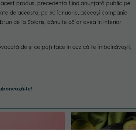
 acest produs, precedenta fiind anunțată public pe
inte de aceasta, pe 30 ianuarie, aceeași companie
un de la Solaris, bănuite că ar avea în interior
ovocată de și ce poți face în caz că te îmbolnăvești,
abonează‑te!