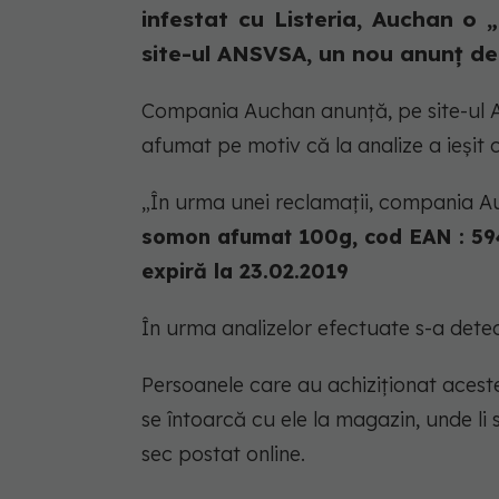
infestat cu Listeria, Auchan o 
site-ul ANSVSA, un nou anunț de 
Compania Auchan anunță, pe site-ul A
afumat pe motiv că la analize a ieșit c
„În urma unei reclamații, compania A
somon afumat 100g, cod EAN : 59
expiră la 23.02.2019
În urma analizelor efectuate s-a dete
Persoanele care au achiziționat acest
se întoarcă cu ele la magazin, unde li
sec postat online.