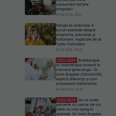
consumăm lactate
integrale?
07.08.2026, 09:12
Alergia la ambrozie: 4
lucruri esențiale despre
simptome, prevenție și
tratament, explicate de dr.
Tudor Ciuhodaru
07.08.2026, 08:21
EXCLUSIV
Brahiterapie
vs radioterapie externă în
cancerul ginecologic. Dr.
Sorin Bogdan (SANADOR)
explică diferența și cum
acționează tratamentul
06.08.2026, 22:49
EXCLUSIV
De ce unele
paciente cu cancer de col
uterin nu mai ajung la
operație. Dr. Sorin Bogdan