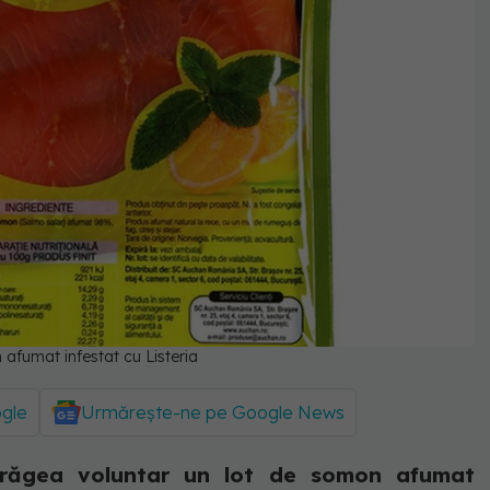
 afumat infestat cu Listeria
ogle
Urmărește-ne pe Google News
răgea voluntar un lot de somon afumat