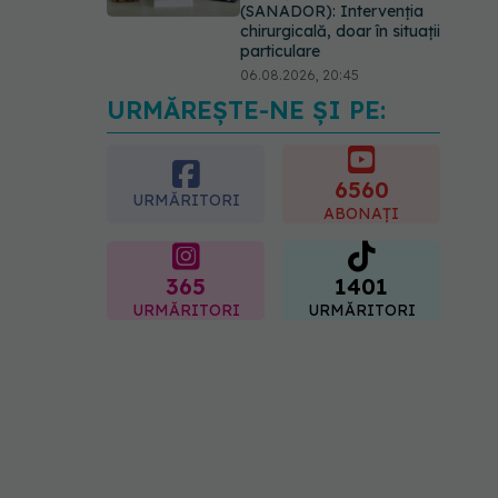
(SANADOR): Intervenția
chirurgicală, doar în situații
particulare
06.08.2026, 20:45
URMĂREȘTE-NE ȘI PE:
EXCLUSIV
Ce grăbește
apariția ridurilor. Nu este
doar vârsta. Ce spun
dermatologii
6560
URMĂRITORI
07.08.2026, 10:02
ABONAȚI
365
1401
URMĂRITORI
URMĂRITORI