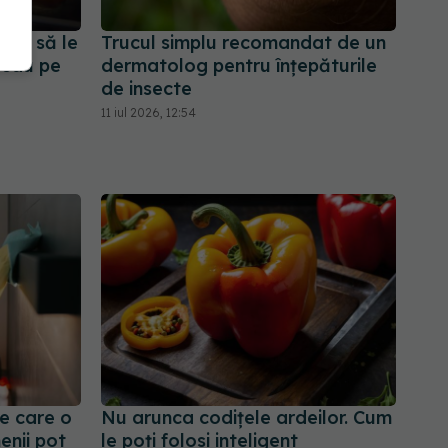
ebui să le
Trucul simplu recomandat de un
p sau pe
dermatolog pentru înțepăturile
de insecte
11 iul 2026, 12:54
e care o
Nu arunca codițele ardeilor. Cum
enii pot
le poți folosi inteligent