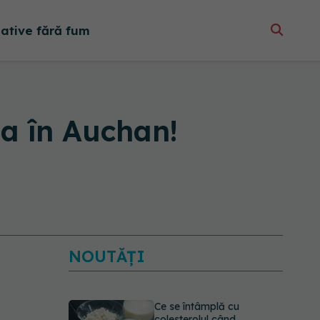
native fără fum
ia în Auchan!
NOUTĂȚI
Ce se întâmplă cu
colesterolul când