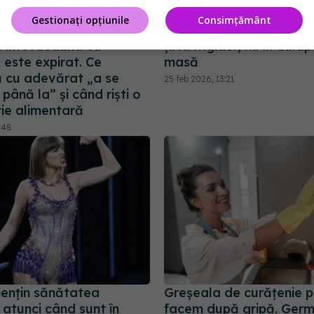
Gestionați opțiunile
Consimțământ
pe etichetă NU
5 alimente pe care ar tr
 întotdeauna că
ții la frigider, nu în dula
 este expirat. Ce
masă
 cu adevărat „a se
25 feb 2026, 13:21
ână la” și când riști o
ție alimentară
1:48
mențin sănătatea
Greșeala de curățenie p
atunci când sunt în
facem după gripă. Germ