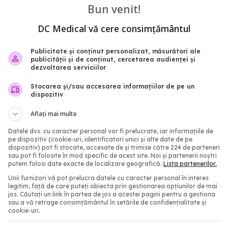
Bun venit!
DC Medical vă cere consimțământul
Publicitate și conținut personalizat, măsurători ale
publicității și de conținut, cercetarea audienței și
dezvoltarea serviciilor
învelești talpa fierului
Ce să pui pe avocado du
 cu folie de aluminiu
tai ca să nu se mai înn
Stocarea și/sau accesarea informațiilor de pe un
atât de repede
dispozitiv
14:05
18 mar 2026, 21:47
Aflați mai multe
Datele dvs. cu caracter personal vor fi prelucrate, iar informațiile de
pe dispozitiv (cookie-uri, identificatori unici și alte date de pe
dispozitiv) pot fi stocate, accesate de și trimise către 224 de parteneri
sau pot fi folosite în mod specific de acest site. Noi și partenerii noștri
putem folosi date exacte de localizare geografică.
Lista partenerilor.
Unii furnizori vă pot prelucra datele cu caracter personal în interes
legitim, față de care puteți obiecta prin gestionarea opțiunilor de mai
jos. Căutați un link în partea de jos a acestei pagini pentru a gestiona
sau a vă retrage consimțământul în setările de confidențialitate și
cookie-uri.