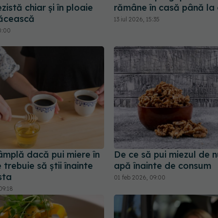
zistă chiar și în ploaie
rămâne în casă până la 
răcească
13 iul 2026, 15:35
0:00
âmplă dacă pui miere în
De ce să pui miezul de n
 trebuie să știi înainte
apă înainte de consum
sta
01 feb 2026, 09:00
09:18