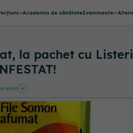
fecțiuni
Academia de sănătate
Evenimente
Alter
t, la pachet cu Lister
INFESTAT!
st articol