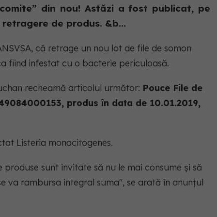
„comite” din nou! Astăzi a fost publicat, pe
retragere de produs. &b...
NSVSA, că retrage un nou lot de file de somon
a fiind infestat cu o bacterie periculoasă.
uchan recheamă articolul următor:
Pouce File de
49084000153, produs în data de 10.01.2019,
ctat Listeria monocitogenes.
e produse sunt invitate să nu le mai consume și să
 se va rambursa integral suma", se arată în anunțul