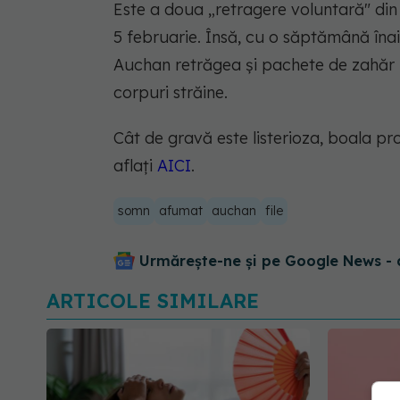
Este a doua „retragere voluntară" din
5 februarie. Însă, cu o săptămână îna
Auchan retrăgea și pachete de zahăr br
corpuri străine.
Cât de gravă este listerioza, boala pr
aflați
AICI
.
somn
afumat
auchan
file
Urmărește-ne și pe Google News - 
ARTICOLE SIMILARE