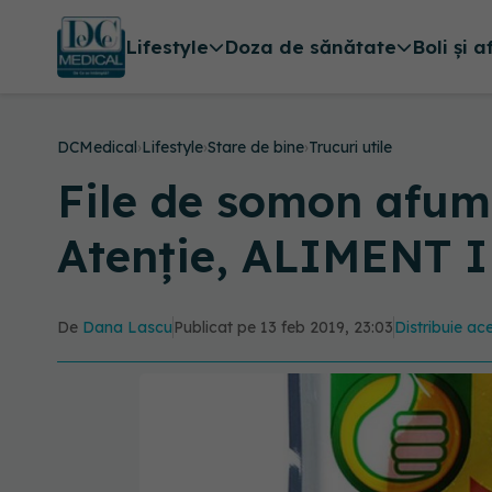
Lifestyle
Doza de sănătate
Boli și a
DCMedical
›
Lifestyle
›
Stare de bine
›
Trucuri utile
File de somon afuma
Atenție, ALIMENT 
De
Dana Lascu
Publicat pe 13 feb 2019, 23:03
Distribuie ace