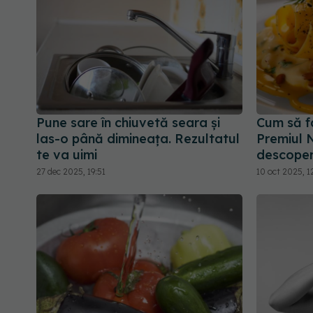
Pune sare în chiuvetă seara și
Cum să f
las-o până dimineața. Rezultatul
Premiul 
te va uimi
descoperi
27 dec 2025, 19:51
10 oct 2025, 1