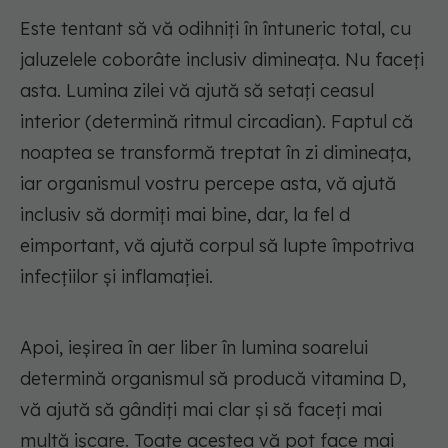
Este tentant să vă odihniți în întuneric total, cu
jaluzelele coborâte inclusiv dimineața. Nu faceți
asta. Lumina zilei vă ajută să setați ceasul
interior (determină ritmul circadian). Faptul că
noaptea se transformă treptat în zi dimineața,
iar organismul vostru percepe asta, vă ajută
inclusiv să dormiți mai bine, dar, la fel d
eimportant, vă ajută corpul să lupte împotriva
infecțiilor și inflamației.
Apoi, ieșirea în aer liber în lumina soarelui
determină organismul să producă vitamina D,
vă ajută să gândiți mai clar și să faceți mai
multă ișcare. Toate acestea vă pot face mai