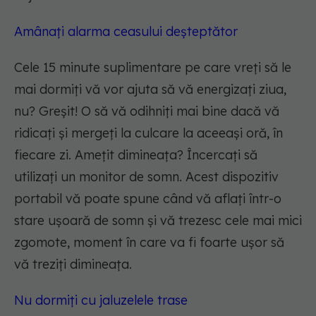
Amânați alarma ceasului deșteptător
Cele 15 minute suplimentare pe care vreți să le
mai dormiți vă vor ajuta să vă energizați ziua,
nu? Greșit! O să vă odihniți mai bine dacă vă
ridicați și mergeți la culcare la aceeași oră, în
fiecare zi. Amețit dimineața? Încercați să
utilizați un monitor de somn. Acest dispozitiv
portabil vă poate spune când vă aflați într-o
stare ușoară de somn și vă trezesc cele mai mici
zgomote, moment în care va fi foarte ușor să
vă treziți dimineața.
Nu dormiți cu jaluzelele trase