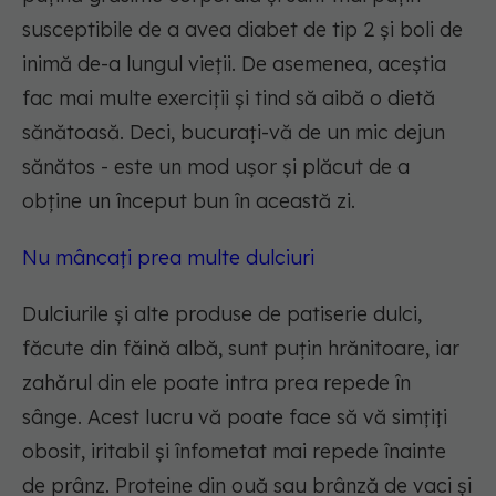
susceptibile de a avea diabet de tip 2 și boli de
inimă de-a lungul vieții. De asemenea, aceștia
fac mai multe exerciții și tind să aibă o dietă
sănătoasă. Deci, bucurați-vă de un mic dejun
sănătos - este un mod ușor și plăcut de a
obține un început bun în această zi.
Nu mâncați prea multe dulciuri
Dulciurile și alte produse de patiserie dulci,
făcute din făină albă, sunt puțin hrănitoare, iar
zahărul din ele poate intra prea repede în
sânge. Acest lucru vă poate face să vă simțiți
obosit, iritabil și înfometat mai repede înainte
de prânz. Proteine din ouă sau brânză de vaci și