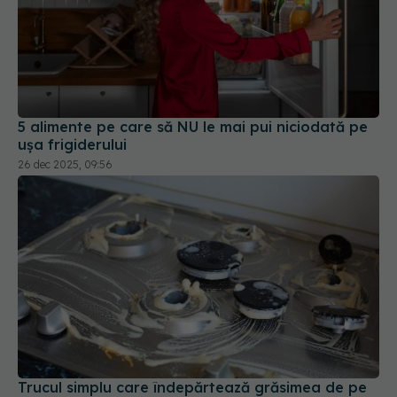
5 alimente pe care să NU le mai pui niciodată pe
ușa frigiderului
26 dec 2025, 09:56
Trucul simplu care îndepărtează grăsimea de pe