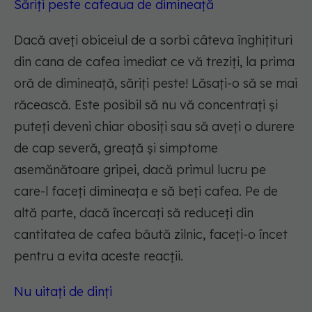
Săriți peste cafeaua de dimineață
Dacă aveți obiceiul de a sorbi câteva înghițituri
din cana de cafea imediat ce vă treziți, la prima
oră de dimineață, săriți peste! Lăsați-o să se mai
răcească. Este posibil să nu vă concentrați și
puteți deveni chiar obosiți sau să aveți o durere
de cap severă, greață și simptome
asemănătoare gripei, dacă primul lucru pe
care-l faceți dimineața e să beți cafea. Pe de
altă parte, dacă încercați să reduceți din
cantitatea de cafea băută zilnic, faceți-o încet
pentru a evita aceste reacții.
Nu uitați de dinți