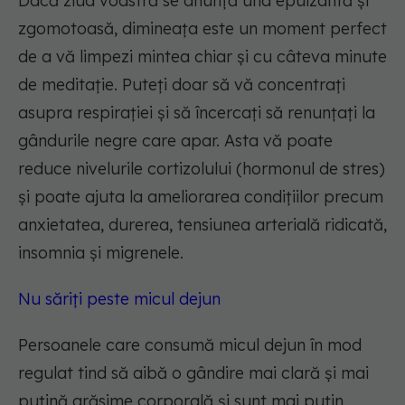
Dacă ziua voastră se anunță una epuizantă și
zgomotoasă, dimineața este un moment perfect
de a vă limpezi mintea chiar și cu câteva minute
de meditație. Puteți doar să vă concentrați
asupra respirației și să încercați să renunțați la
gândurile negre care apar. Asta vă poate
reduce nivelurile cortizolului (hormonul de stres)
și poate ajuta la ameliorarea condițiilor precum
anxietatea, durerea, tensiunea arterială ridicată,
insomnia și migrenele.
Nu săriți peste micul dejun
Persoanele care consumă micul dejun în mod
regulat tind să aibă o gândire mai clară și mai
puțină grăsime corporală și sunt mai puțin