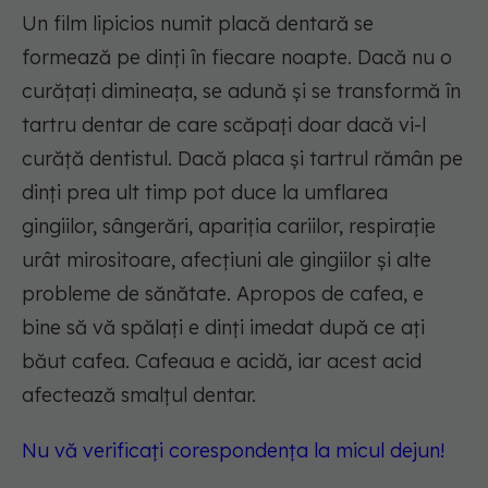
Un film lipicios numit placă dentară se
formează pe dinți în fiecare noapte. Dacă nu o
curățați dimineața, se adună și se transformă în
tartru dentar de care scăpați doar dacă vi-l
curăță dentistul. Dacă placa și tartrul rămân pe
dinți prea ult timp pot duce la umflarea
gingiilor, sângerări, apariția cariilor, respirație
urât mirositoare, afecțiuni ale gingiilor și alte
probleme de sănătate. Apropos de cafea, e
bine să vă spălați e dinți imedat după ce ați
băut cafea. Cafeaua e acidă, iar acest acid
afectează smalțul dentar.
Nu vă verificați corespondența la micul dejun!