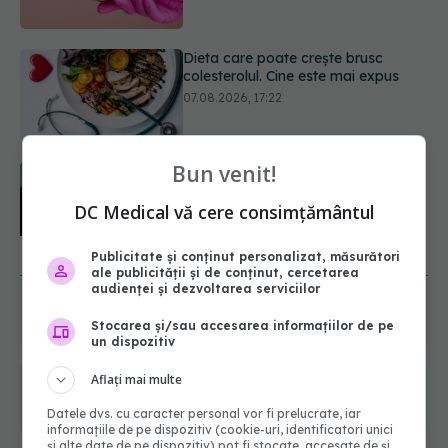
PNRR: 174 de milioane de lei pentru
sănătate într-o singură săptămână.
Ce spitale primesc bani
07.08.2026, 16:41
Bun venit!
Ce spune culoarea ta preferată
despre vârsta pe care o ai. Care
este "codul cromatic" al generațiilor
DC Medical vă cere consimțământul
07.08.2026, 21:29
URMĂREȘTE-NE ȘI PE:
Publicitate și conținut personalizat, măsurători
ale publicității și de conținut, cercetarea
audienței și dezvoltarea serviciilor
6560
URMĂRITORI
Stocarea și/sau accesarea informațiilor de pe
ABONAȚI
un dispozitiv
Aflați mai multe
365
1401
Datele dvs. cu caracter personal vor fi prelucrate, iar
URMĂRITORI
URMĂRITORI
informațiile de pe dispozitiv (cookie-uri, identificatori unici
și alte date de pe dispozitiv) pot fi stocate, accesate de și