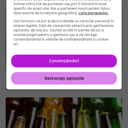
ARTICOLE SIMILARE
trimise către 224 de parteneri sau pot fi folosite în mod
specific de acest site. Noi și partenerii noștri putem folosi
date exacte de localizare geografică.
Lista partenerilor.
Unii furnizori vă pot prelucra datele cu caracter personal în
interes legitim, față de care puteți obiecta prin gestionarea
opțiunilor de mai jos. Căutați un link în partea de jos a
acestei pagini pentru a gestiona sau a vă retrage
consimțământul în setările de confidențialitate și cookie-
uri.
Consimțământ
În cât timp se vindecă o vânătaie și cum o tratezi
Gestionați opțiunile
corect
25 noi 2025, 19:26