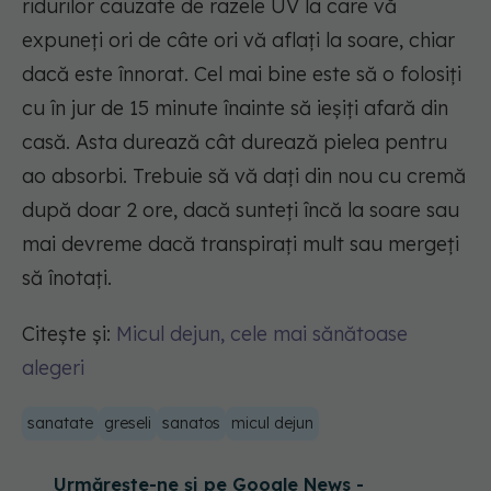
ridurilor cauzate de razele UV la care vă
expuneți ori de câte ori vă aflați la soare, chiar
dacă este înnorat. Cel mai bine este să o folosiți
cu în jur de 15 minute înainte să ieșiți afară din
casă. Asta durează cât durează pielea pentru
ao absorbi. Trebuie să vă dați din nou cu cremă
după doar 2 ore, dacă sunteți încă la soare sau
mai devreme dacă transpirați mult sau mergeți
să înotați.
Citește și:
Micul dejun, cele mai sănătoase
alegeri
sanatate
greseli
sanatos
micul dejun
Urmărește-ne și pe Google News -