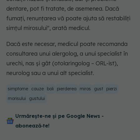
dentare, pot fi tratate, de asemenea. Dacă
fumați, renunțarea vă poate ajuta să restabiliți
simțul mirosului", arată medicul.
Dacă este necesar, medicul poate recomanda
consultarea unui alergolog, a unui specialist în
urechi, nas și gât (otolaringolog – ORL-ist),
neurolog sau a unui alt specialist.
simptome
cauze
boli
pierderea
miros
gust
pierzi
morisului
gustului
Urmărește-ne și pe Google News -
abonează‑te!