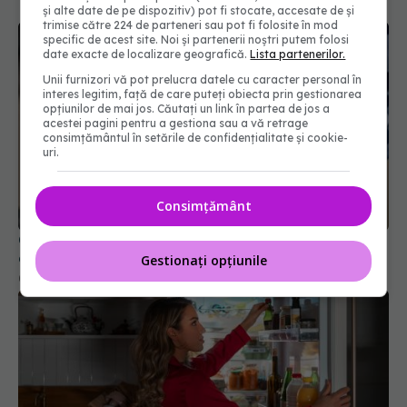
și alte date de pe dispozitiv) pot fi stocate, accesate de și
trimise către 224 de parteneri sau pot fi folosite în mod
specific de acest site. Noi și partenerii noștri putem folosi
date exacte de localizare geografică.
Lista partenerilor.
Unii furnizori vă pot prelucra datele cu caracter personal în
interes legitim, față de care puteți obiecta prin gestionarea
opțiunilor de mai jos. Căutați un link în partea de jos a
acestei pagini pentru a gestiona sau a vă retrage
consimțământul în setările de confidențialitate și cookie-
uri.
Consimțământ
Cele mai bune prosoape de bucătărie sunt făcute
din acest material durabil
Gestionați opțiunile
06 feb 2026, 19:22