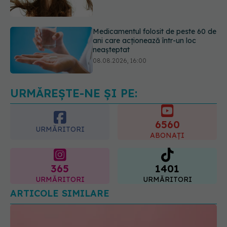
neașteptat
08.08.2026, 16:00
Transpirații nocturne: semnul ignorat
care poate ascunde probleme
serioase de sănătate
08.08.2026, 20:00
URMĂREȘTE-NE ȘI PE:
6560
URMĂRITORI
ABONAȚI
365
1401
URMĂRITORI
URMĂRITORI
ARTICOLE SIMILARE