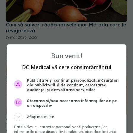
Cum să salvezi rădăcinoasele moi. Metoda care le
revigorează
19 mar 2026, 15:55
Bun venit!
DC Medical vă cere consimțământul
Publicitate și conținut personalizat, măsurători
ale publicității și de conținut, cercetarea
audienței și dezvoltarea serviciilor
Stocarea și/sau accesarea informațiilor de pe
un dispozitiv
Aflați mai multe
Ai găsit mucegai pe o felie de pâine? Uite de ce
trebuie să arunci toată pâinea
Datele dvs. cu caracter personal vor fi prelucrate, iar
05 mar 2026, 20:09
informațiile de pe dispozitiv (cookie-uri, identificatori unici