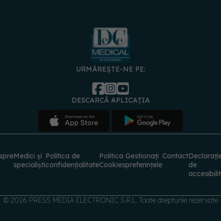
URMĂREȘTE-NE PE:
DESCARCĂ APLICAȚIA
spre
Medici și
Politica de
Politica
Gestionați
Contact
Declarați
specialiști
confidențialitate
Cookies
preferințele
de
accesibili
© 2026 PRESS MEDIA ELECTRONIC S.R.L. Toate drepturile rezervate