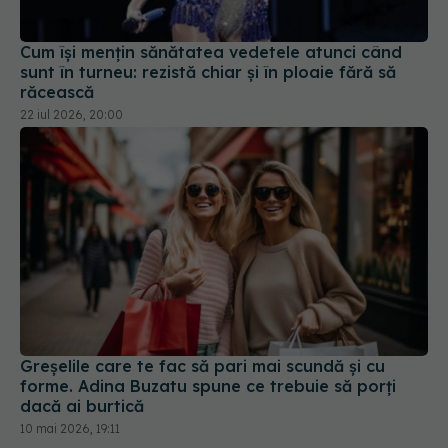
Cum își mențin sănătatea vedetele atunci când
sunt în turneu: rezistă chiar și în ploaie fără să
răcească
22 iul 2026, 20:00
Greșelile care te fac să pari mai scundă și cu
forme. Adina Buzatu spune ce trebuie să porți
dacă ai burtică
10 mai 2026, 19:11