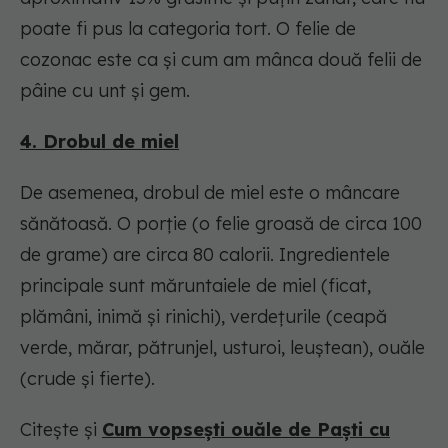
poate fi pus la categoria tort. O felie de
cozonac este ca şi cum am mânca două felii de
pâine cu unt şi gem.
4. Drobul de miel
De asemenea, drobul de miel este o mâncare
sănătoasă. O porție (o felie groasă de circa 100
de grame) are circa 80 calorii. Ingredientele
principale sunt măruntaiele de miel (ficat,
plămâni, inimă şi rinichi), verdeţurile (ceapă
verde, mărar, pătrunjel, usturoi, leuştean), ouăle
(crude şi fierte).
Citește și
Cum vopsești ouăle de Paști cu