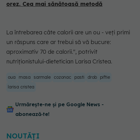
orez. Cea mai sănătoasă metodă
La întrebarea câte calorii are un ou - veți primi
un răspuns care ar trebui să vă bucure:
aproximativ 70 de calorii.", potrivit
nutriționistului-dietetician Larisa Cristea.
oua
masa
sarmale
cozonac
pasti
drob
piftie
larisa cristea
Urmărește-ne și pe Google News -
abonează‑te!
NOUTĂȚI