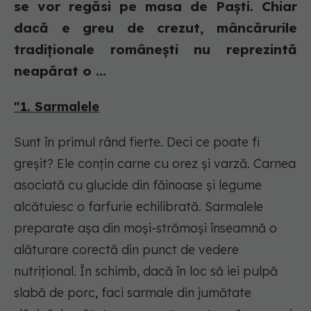
se vor regăsi pe masa de Paști. Chiar
dacă e greu de crezut, mâncărurile
tradiționale românești nu reprezintă
neapărat o ...
"1. Sarmalele
Sunt în primul rând fierte. Deci ce poate fi
greşit? Ele conţin carne cu orez şi varză. Carnea
asociată cu glucide din făinoase şi legume
alcătuiesc o farfurie echilibrată. Sarmalele
preparate aşa din moşi-strămoşi înseamnă o
alăturare corectă din punct de vedere
nutriţional. În schimb, dacă în loc să iei pulpă
slabă de porc, faci sarmale din jumătate