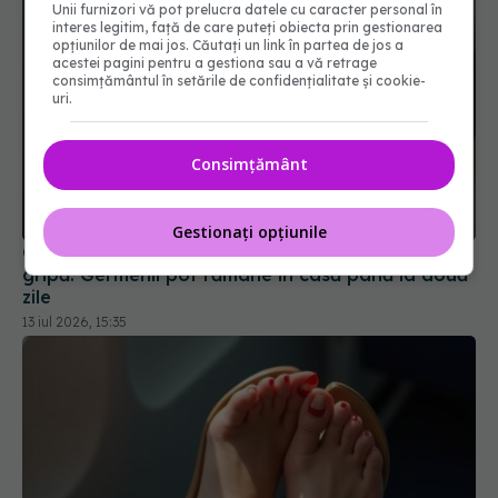
Unii furnizori vă pot prelucra datele cu caracter personal în
interes legitim, față de care puteți obiecta prin gestionarea
opțiunilor de mai jos. Căutați un link în partea de jos a
acestei pagini pentru a gestiona sau a vă retrage
consimțământul în setările de confidențialitate și cookie-
uri.
Consimțământ
Gestionați opțiunile
Greșeala de curățenie pe care o facem după
gripă. Germenii pot rămâne în casă până la două
zile
13 iul 2026, 15:35