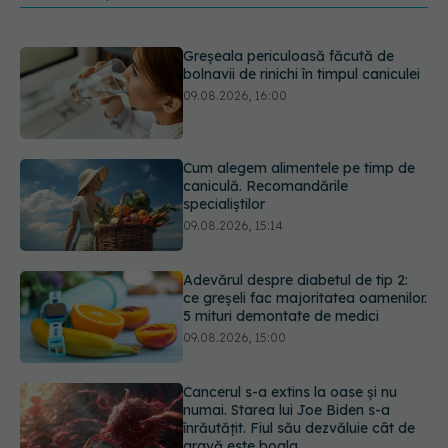
Cum alegem alimentele pe timp de
caniculă. Recomandările
specialiștilor
09.08.2026, 15:14
Adevărul despre diabetul de tip 2:
ce greșeli fac majoritatea oamenilor.
5 mituri demontate de medici
09.08.2026, 15:00
Cancerul s-a extins la oase și nu
numai. Starea lui Joe Biden s-a
înrăutățit. Fiul său dezvăluie cât de
gravă este boala
09.08.2026, 14:52
Prof. univ. dr. Cătălina Poiană (CMR),
avertisment după ambulanța
atacată în Cluj: Fake news-ul nu