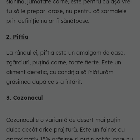
slănină, jumătate carne, este pentru că aşa vrei
tu să le prepari grase, nu pentru că sarmalele
prin definiţie nu ar fi sănătoase.
2. Piftia
La rândul ei, piftia este un amalgam de oase,
zgârciuri, puţină carne, toate fierte. Este un
aliment dietetic, cu condiţia să înlăturăm
grăsimea după ce s-a întărit.
3. Cozonacul
Cozonacul e o variantă de desert mai puţin
dulce decât orice prăjitură. Este un făinos cu
aproximativ 15% grăsime şi puţin zahăr, care nu