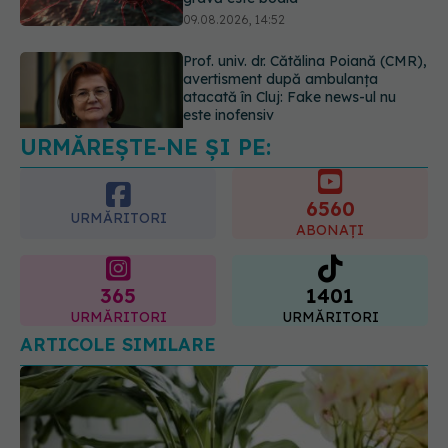
este inofensiv
09.08.2026, 14:05
Greșeala periculoasă făcută de
bolnavii de rinichi în timpul caniculei
09.08.2026, 16:00
URMĂREȘTE-NE ȘI PE:
6560
URMĂRITORI
ABONAȚI
365
1401
URMĂRITORI
URMĂRITORI
ARTICOLE SIMILARE