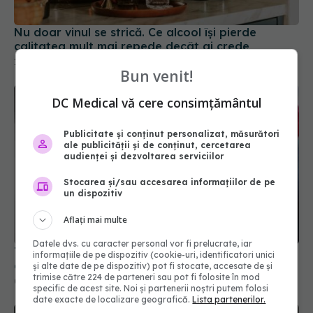
Nu doar vinul se strică. Ce alcool își pierde
calitatea mult mai repede decât ai crede
16 mai 2026, 18:00
Bun venit!
DC Medical vă cere consimțământul
Publicitate și conținut personalizat, măsurători
ale publicității și de conținut, cercetarea
audienței și dezvoltarea serviciilor
Stocarea și/sau accesarea informațiilor de pe
un dispozitiv
Aflați mai multe
Datele dvs. cu caracter personal vor fi prelucrate, iar
Trucul cu folie de aluminiu pe calorifer. Ce efect
informațiile de pe dispozitiv (cookie-uri, identificatori unici
are și de ce merită încercat
și alte date de pe dispozitiv) pot fi stocate, accesate de și
trimise către 224 de parteneri sau pot fi folosite în mod
06 oct 2025, 12:50
specific de acest site. Noi și partenerii noștri putem folosi
date exacte de localizare geografică.
Lista partenerilor.