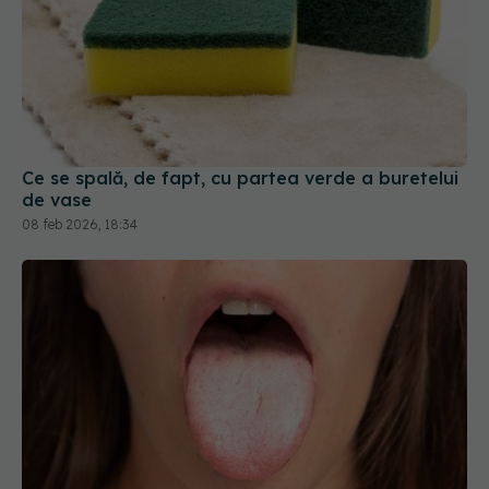
Ce se spală, de fapt, cu partea verde a buretelui
de vase
08 feb 2026, 18:34