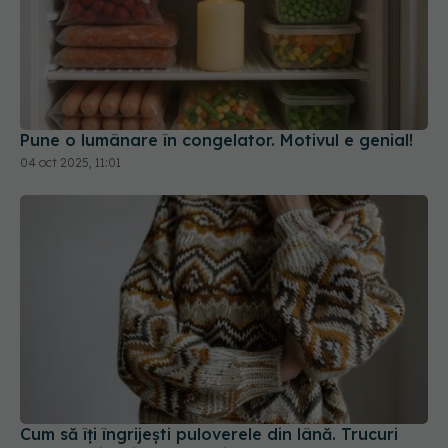
Pune o lumânare în congelator. Motivul e genial!
04 oct 2025, 11:01
Cum să îți îngrijești puloverele din lână. Trucuri
care previn micșorarea și scămoșarea
24 ian 2026, 20:28