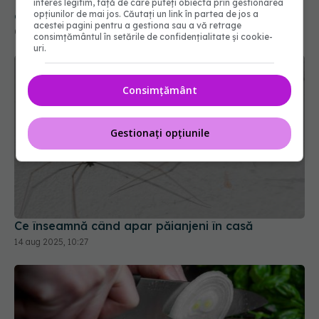
interes legitim, față de care puteți obiecta prin gestionarea
opțiunilor de mai jos. Căutați un link în partea de jos a
acestei pagini pentru a gestiona sau a vă retrage
consimțământul în setările de confidențialitate și cookie-
uri.
Consimțământ
Gestionați opțiunile
Ce înseamnă când apar păianjeni în casă
14 aug 2025, 10:27