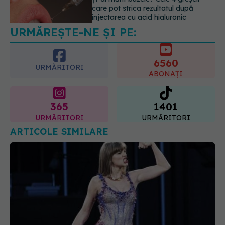
indica riscul pentru 8 boli majore
07.08.2026, 18:34
6560
URMĂRITORI
ABONAȚI
365
1401
URMĂRITORI
URMĂRITORI
ARTICOLE SIMILARE
Cum își mențin sănătatea vedetele atunci când