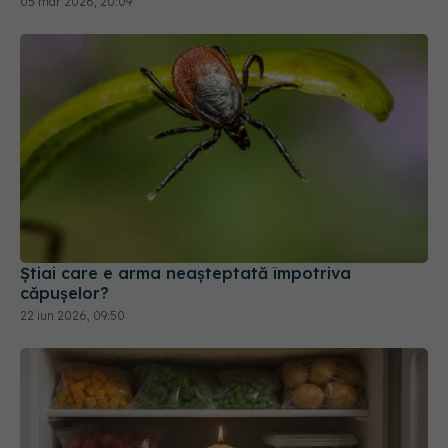
Știai care e arma neașteptată împotriva
căpușelor?
22 iun 2026, 09:50