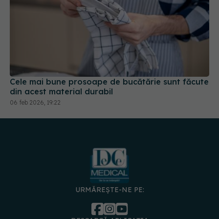
Cele mai bune prosoape de bucătărie sunt făcute
din acest material durabil
06 feb 2026, 19:22
URMĂREȘTE-NE PE:
DESCARCĂ APLICAȚIA