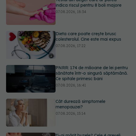
colesterolul. Cine este mai expus
07.08.2026, 17:22
PNRR: 174 de milioane de lei pentru
sănătate într-o singură săptămână.
Ce spitale primesc bani
07.08.2026, 16:41
Cât durează simptomele
menopauzei?
07.08.2026, 15:14
Ți-ai mărit buzele? Cele 4 greșeli
care pot strica rezultatul după
injectarea cu acid hialuronic
07.08.2026, 13:54
URMĂREȘTE-NE ȘI PE:
Testul din deget care ar putea