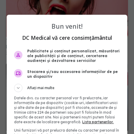
Trucul genial care face rujul să reziste ore întregi.
Pudra translucidă, secretul make-up artiștilor
Bun venit!
30 aug 2025, 17:48
DC Medical vă cere consimțământul
Publicitate și conținut personalizat, măsurători
ale publicității și de conținut, cercetarea
audienței și dezvoltarea serviciilor
Stocarea și/sau accesarea informațiilor de pe
un dispozitiv
Aflați mai multe
Datele dvs. cu caracter personal vor fi prelucrate, iar
informațiile de pe dispozitiv (cookie-uri, identificatori unici
și alte date de pe dispozitiv) pot fi stocate, accesate de și
Trucul cu folie de aluminiu pe calorifer. Ce efect
trimise către 224 de parteneri sau pot fi folosite în mod
specific de acest site. Noi și partenerii noștri putem folosi
are și de ce merită încercat
date exacte de localizare geografică.
Lista partenerilor.
06 oct 2025, 12:50
Unii furnizori vă pot prelucra datele cu caracter personal în