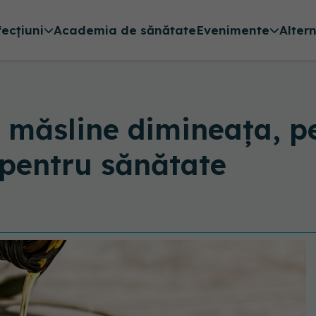
fecțiuni
Academia de sănătate
Evenimente
Alter
e măsline dimineața, p
 pentru sănătate