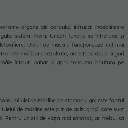
portante organe ale corpului, întrucât îndeplinește
gului sistem intern. Uneori funcția se întrerupe și
etoxifiere. Uleiul de măsline funcționează cel mai
entru cele mai bune rezultate, amestecă două linguri
ămâie într-un pahar și apoi consumă băutură pe
consumi ulei de măsline pe stomacul gol este faptul
 Uleiul de măsline este plin de acizi grași, care sunt
. Pentru un stil de viață mai sănătos, ar trebui să