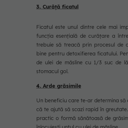
3. Curăță ficatul
Ficatul este unul dintre cele mai im
funcția esențială de curățare a între
trebuie să treacă prin procesul de d
bine pentru detoxifierea ficatului. P
de ulei de măsline cu 1/3 suc de l
stomacul gol.
4. Arde grăsimile
Un beneficiu care te-ar determina să 
că te ajută să scazi rapid în greutate.
practic o formă sănătoasă de grăsimi
înlocuiești untul cu ulei de măsline.