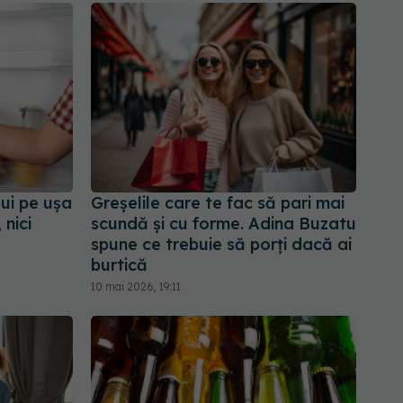
ui pe ușa
Greșelile care te fac să pari mai
 nici
scundă și cu forme. Adina Buzatu
spune ce trebuie să porți dacă ai
burtică
10 mai 2026, 19:11