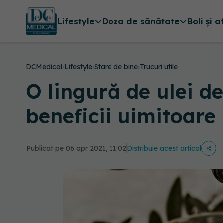
Lifestyle
Doza de sănătate
Boli și a
DCMedical
›
Lifestyle
›
Stare de bine
›
Trucuri utile
O lingură de ulei d
beneficii uimitoare
Publicat pe 06 apr 2021, 11:02
Distribuie acest articol