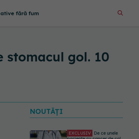
native fără fum
e stomacul gol. 10
NOUTĂȚI
EXCLUSIV
De ce unele
paciente cu cancer de col