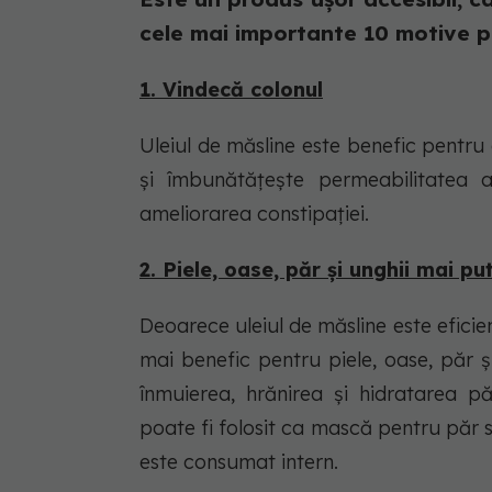
cele mai importante 10 motive pe
1. Vindecă colonul
Uleiul de măsline este benefic pentru
și îmbunătățește permeabilitatea a
ameliorarea constipației.
2. Piele, oase, păr și unghii mai pu
Deoarece uleiul de măsline este eficie
mai benefic pentru piele, oase, păr ș
înmuierea, hrănirea și hidratarea pă
poate fi folosit ca mască pentru păr 
este consumat intern.