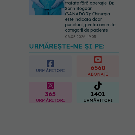
tratate fără operație. Dr.
Sorin Bogdan
(SANADOR): Chirurgia
este indicată doar
punctual, pentru anumite
categorii de paciente
06.08.2026, 19:05
URMĂREȘTE-NE ȘI PE:
EXCLUSIV
Brahiterapie
vs radioterapie externă în
cancerul ginecologic. Dr.
Sorin Bogdan (SANADOR)
6560
URMĂRITORI
explică diferența și cum
ABONAȚI
acționează tratamentul
06.08.2026, 22:49
365
1401
URMĂRITORI
URMĂRITORI