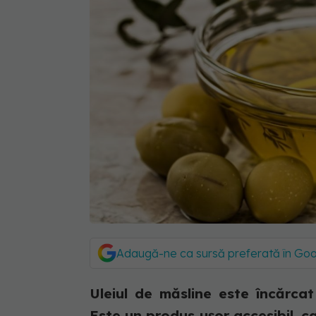
Adaugă-ne ca sursă preferată în Go
Uleiul de măsline este încărcat 
Este un produs ușor accesibil, 