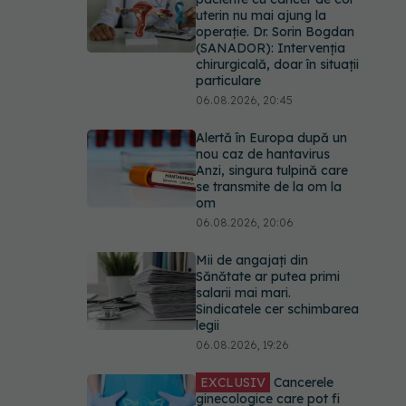
uterin nu mai ajung la
operație. Dr. Sorin Bogdan
(SANADOR): Intervenția
chirurgicală, doar în situații
particulare
06.08.2026, 20:45
Alertă în Europa după un
nou caz de hantavirus
Anzi, singura tulpină care
se transmite de la om la
om
06.08.2026, 20:06
Mii de angajați din
Sănătate ar putea primi
salarii mai mari.
Sindicatele cer schimbarea
legii
06.08.2026, 19:26
EXCLUSIV
Cancerele
ginecologice care pot fi