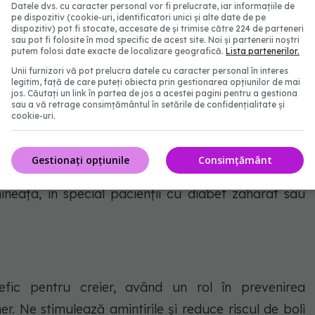
Datele dvs. cu caracter personal vor fi prelucrate, iar informațiile de
pe dispozitiv (cookie-uri, identificatori unici și alte date de pe
dispozitiv) pot fi stocate, accesate de și trimise către 224 de parteneri
profenul pentru reducerea inflamației în orice parte
sau pot fi folosite în mod specific de acest site. Noi și partenerii noștri
putem folosi date exacte de localizare geografică.
Lista partenerilor.
4 linguri de ulei de măsline funcționează mai eficient
Unii furnizori vă pot prelucra datele cu caracter personal în interes
eiul de măsline este mai recomandat deoarece este
legitim, față de care puteți obiecta prin gestionarea opțiunilor de mai
jos. Căutați un link în partea de jos a acestei pagini pentru a gestiona
 secundare.
sau a vă retrage consimțământul în setările de confidențialitate și
cookie-uri.
sânge
Gestionați opțiunile
Consimțământ
e: reglează nivelul zahărului din sânge. Ar trebui
neața, în special pacienții cu diabet zaharat sau
efic pentru creier, având un rol în prevenirea
. Ne stimulează amintirile și reduce riscul de boli