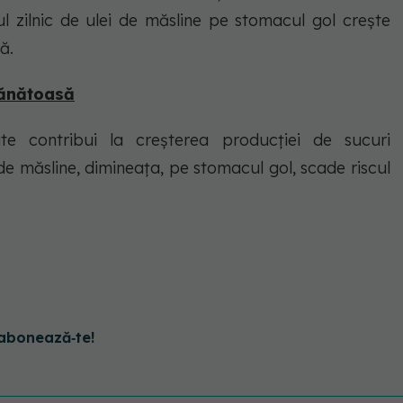
l zilnic de ulei de măsline pe stomacul gol crește
ă.
sănătoasă
e contribui la creșterea producției de sucuri
de măsline, dimineața, pe stomacul gol, scade riscul
abonează‑te!