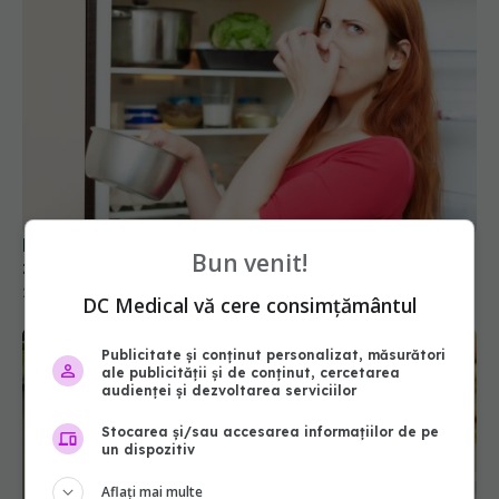
Pune o cutie cu bicarbonat în frigider și las-o 3
Bun venit!
zile. Rezultatul te va uimi
29 dec 2025, 09:20
DC Medical vă cere consimțământul
Publicitate și conținut personalizat, măsurători
ale publicității și de conținut, cercetarea
audienței și dezvoltarea serviciilor
Stocarea și/sau accesarea informațiilor de pe
un dispozitiv
Aflați mai multe