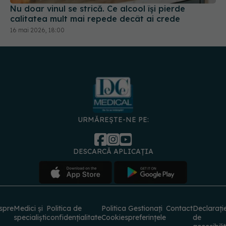
Nu doar vinul se strică. Ce alcool își pierde
calitatea mult mai repede decât ai crede
16 mai 2026, 18:00
URMĂREȘTE-NE PE:
DESCARCĂ APLICAȚIA
spre
Medici și
Politica de
Politica
Gestionați
Contact
Declarați
specialiști
confidențialitate
Cookies
preferințele
de