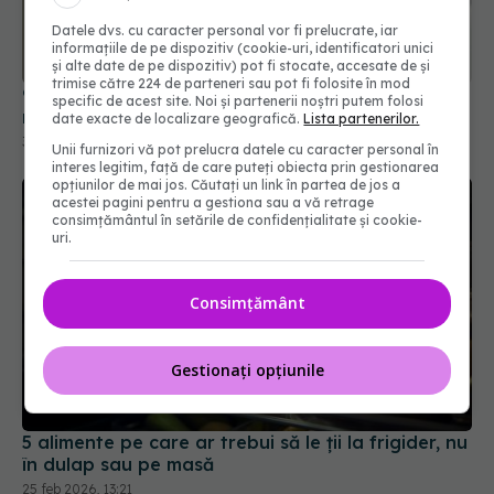
Datele dvs. cu caracter personal vor fi prelucrate, iar
informațiile de pe dispozitiv (cookie-uri, identificatori unici
și alte date de pe dispozitiv) pot fi stocate, accesate de și
trimise către 224 de parteneri sau pot fi folosite în mod
9 cele mai bune plante pentru baie: ce specii
specific de acest site. Noi și partenerii noștri putem folosi
rezistă la umiditate și lumină variabilă
date exacte de localizare geografică.
Lista partenerilor.
30 mar 2026, 18:12
Unii furnizori vă pot prelucra datele cu caracter personal în
interes legitim, față de care puteți obiecta prin gestionarea
opțiunilor de mai jos. Căutați un link în partea de jos a
acestei pagini pentru a gestiona sau a vă retrage
consimțământul în setările de confidențialitate și cookie-
uri.
Consimțământ
Gestionați opțiunile
5 alimente pe care ar trebui să le ții la frigider, nu
în dulap sau pe masă
25 feb 2026, 13:21