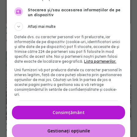
Stocarea și/sau accesarea informațiilor de pe
un dispozitiv
Aflați mai multe
Ce să nu mai bagi niciodată în mașina de spălat
vase
Datele dvs. cu caracter personal vor fi prelucrate, iar
08 ian 2026, 19:02
informațiile de pe dispozitiv (cookie-uri, identificatori unici
și alte date de pe dispozitiv) pot fi stocate, accesate de și
trimise către 224 de parteneri sau pot fi folosite în mod
specific de acest site. Noi și partenerii noștri putem folosi
date exacte de localizare geografică.
Lista partenerilor.
Unii furnizori vă pot prelucra datele cu caracter personal în
interes legitim, față de care puteți obiecta prin gestionarea
opțiunilor de mai jos. Căutați un link în partea de jos a
acestei pagini pentru a gestiona sau a vă retrage
consimțământul în setările de confidențialitate și cookie-
uri.
Consimțământ
Cum să scapi corect de calusurile de pe picioare.
Ce spun medicii
Gestionați opțiunile
26 apr 2026, 19:00