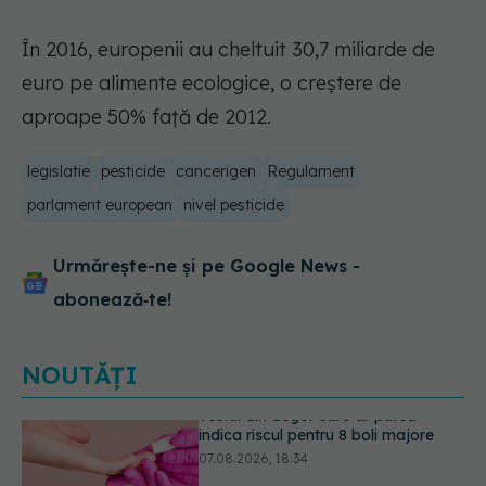
În 2016, europenii au cheltuit 30,7 miliarde de
euro pe alimente ecologice, o creștere de
aproape 50% față de 2012.
legislatie
pesticide
cancerigen
Regulament
parlament european
nivel pesticide
Urmărește-ne și pe Google News -
abonează‑te!
NOUTĂȚI
Dieta care poate crește brusc
colesterolul. Cine este mai expus