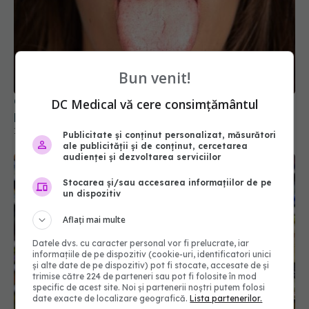
Ce să faci dacă ți-ai ars limba: 9 metode simple
Bun venit!
pentru limba arsă
14 noi 2025, 21:07
DC Medical vă cere consimțământul
Publicitate și conținut personalizat, măsurători
ale publicității și de conținut, cercetarea
audienței și dezvoltarea serviciilor
Stocarea și/sau accesarea informațiilor de pe
un dispozitiv
Aflați mai multe
Datele dvs. cu caracter personal vor fi prelucrate, iar
informațiile de pe dispozitiv (cookie-uri, identificatori unici
și alte date de pe dispozitiv) pot fi stocate, accesate de și
trimise către 224 de parteneri sau pot fi folosite în mod
Data de pe etichetă NU înseamnă întotdeauna că
specific de acest site. Noi și partenerii noștri putem folosi
alimentul este expirat. Ce înseamnă cu adevărat
date exacte de localizare geografică.
Lista partenerilor.