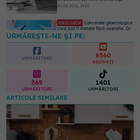
anumite categorii de paciente
06.08.2026, 19:05
URMĂREȘTE-NE ȘI PE:
EXCLUSIV
Brahiterapie vs
radioterapie externă în cancerul
ginecologic. Dr. Sorin Bogdan
6560
(SANADOR) explică diferența și
URMĂRITORI
cum acționează tratamentul
ABONAȚI
06.08.2026, 22:49
365
1401
URMĂRITORI
URMĂRITORI
ARTICOLE SIMILARE