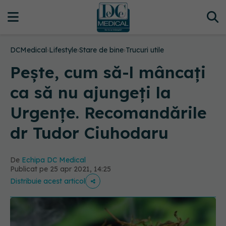
DCMedical
›
Lifestyle
›
Stare de bine
›
Trucuri utile
Pește, cum să-l mâncați
ca să nu ajungeți la
Urgențe. Recomandările
dr Tudor Ciuhodaru
De
Echipa DC Medical
Publicat pe 25 apr 2021, 14:25
Distribuie acest articol