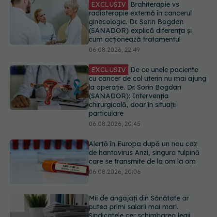
EXCLUSIV
De ce unele paciente
cu cancer de col uterin nu mai ajung
la operație. Dr. Sorin Bogdan
(SANADOR): Intervenția
chirurgicală, doar în situații
particulare
06.08.2026, 20:45
Alertă în Europa după un nou caz
de hantavirus Anzi, singura tulpină
care se transmite de la om la om
06.08.2026, 20:06
Mii de angajați din Sănătate ar
putea primi salarii mai mari.
Sindicatele cer schimbarea legii
06.08.2026, 19:26
EXCLUSIV
Cancerele ginecologice
care pot fi tratate fără operație. Dr.
Sorin Bogdan (SANADOR): Chirurgia
este indicată doar punctual, pentru