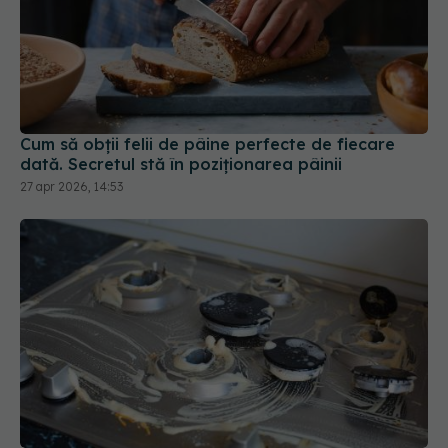
Cum să obții felii de pâine perfecte de fiecare
dată. Secretul stă în poziționarea pâinii
27 apr 2026, 14:53
Trucul simplu care îndepărtează grăsimea de pe
aragaz în câteva minute