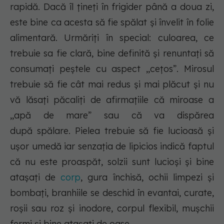
rapidă. Dacă îl ţineți în frigider până a doua zi,
este bine ca acesta să fie spălat şi învelit în folie
alimentară. Urmăriţi în special: culoarea, ce
trebuie sa fie clară, bine definită şi renuntaţi să
consumaţi peştele cu aspect ,,ceţos”. Mirosul
trebuie să fie cât mai redus şi mai plăcut şi nu
vă lăsați păcaliţi de afirmaţiile că miroase a
,,apă de mare” sau că va dispărea
după spălare. Pielea trebuie să fie lucioasă şi
uşor umedă iar senzaţia de lipicios indică faptul
că nu este proaspăt, solzii sunt lucioşi şi bine
ataşați de
corp
, gura închisă, ochii limpezi şi
bombaţi, branhiile se deschid în evantai, curate,
roşii sau roz şi inodore, corpul flexibil, muşchii
fermi şi bine ataşați de oase.