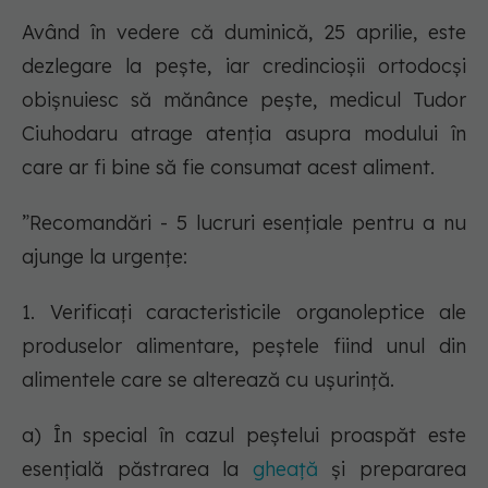
Având în vedere că duminică, 25 aprilie, este
dezlegare la pește, iar credincioșii ortodocși
obișnuiesc să mănânce pește, medicul Tudor
Ciuhodaru atrage atenția asupra modului în
care ar fi bine să fie consumat acest aliment.
”Recomandări - 5 lucruri esențiale pentru a nu
ajunge la urgențe:
1. Verificaţi caracteristicile organoleptice ale
produselor alimentare, peştele fiind unul din
alimentele care se alterează cu uşurință.
a) În special în cazul peştelui proaspăt este
esențială păstrarea la
gheaţă
şi prepararea