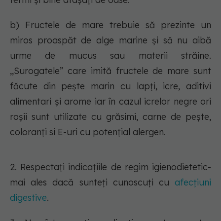
b) Fructele de mare trebuie să prezinte un
miros proaspăt de alge marine şi să nu aibă
urme de mucus sau materii străine.
,,Surogatele” care imită fructele de mare sunt
făcute din peşte marin cu lapţi, icre, aditivi
alimentari şi arome iar în cazul icrelor negre ori
roşii sunt utilizate cu grăsimi, carne de peşte,
coloranţi si E-uri cu potenţial alergen.
2. Respectaţi indicaţiile de regim igienodietetic-
mai ales dacă sunteţi cunoscuţi cu
afecţiuni
digestive
.