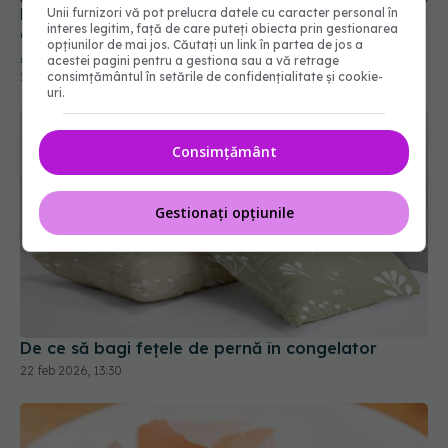
„a se consuma până la” și când riști o toxiinfecție
Unii furnizori vă pot prelucra datele cu caracter personal în
alimentară
21 iul 2026, 21:48
interes legitim, față de care puteți obiecta prin gestionarea
opțiunilor de mai jos. Căutați un link în partea de jos a
acestei pagini pentru a gestiona sau a vă retrage
consimțământul în setările de confidențialitate și cookie-
uri.
Consimțământ
Gestionați opțiunile
De ce să bagi fețele de pernă în congelator
22 feb 2026, 13:30