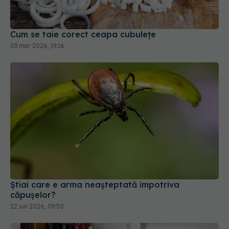
Cum se taie corect ceapa cubulețe
03 mar 2026, 19:16
Știai care e arma neașteptată împotriva
căpușelor?
22 iun 2026, 09:50