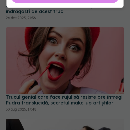
Pune câteva frunze de dafin în dulap. Te vei
îndrăgosti de acest truc
26 dec 2025, 21:36
Trucul genial care face rujul să reziste ore întregi.
Pudra translucidă, secretul make-up artiștilor
30 aug 2025, 17:48