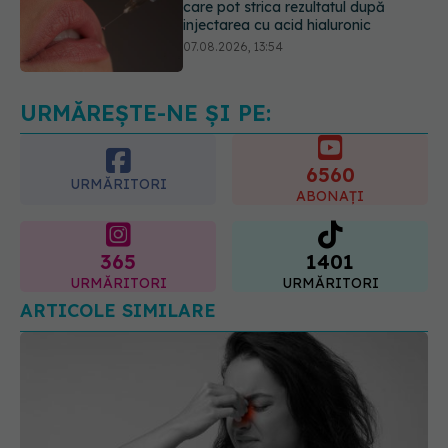
Testul din deget care ar putea
indica riscul pentru 8 boli majore
07.08.2026, 18:34
URMĂREȘTE-NE ȘI PE:
6560
URMĂRITORI
ABONAȚI
365
1401
URMĂRITORI
URMĂRITORI
ARTICOLE SIMILARE