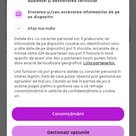
audienței și dezvoltarea serviciilor
Stocarea și/sau accesarea informațiilor de pe
un dispozitiv
Aflați mai multe
Datele dvs. cu caracter personal vor fi prelucrate, iar
informațiile de pe dispozitiv (cookie-uri, identificatori unici
Cum să răcorești casa fără aer condiționat.
și alte date de pe dispozitiv) pot fi stocate, accesate de și
Metode simple care pot scădea temperatura cu
trimise către 224 de parteneri sau pot fi folosite în mod
câteva grade
specific de acest site. Noi și partenerii noștri putem folosi
date exacte de localizare geografică.
Lista partenerilor.
01 aug 2026, 08:12
Unii furnizori vă pot prelucra datele cu caracter personal în
interes legitim, față de care puteți obiecta prin gestionarea
opțiunilor de mai jos. Căutați un link în partea de jos a
acestei pagini pentru a gestiona sau a vă retrage
consimțământul în setările de confidențialitate și cookie-
uri.
Consimțământ
Gestionați opțiunile