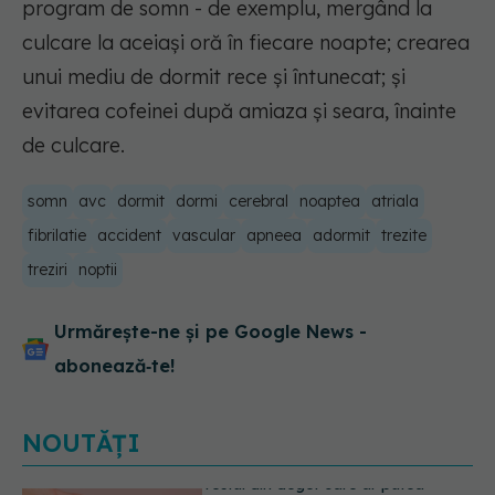
program de somn - de exemplu, mergând la
culcare la aceiași oră în fiecare noapte; crearea
unui mediu de dormit rece și întunecat; și
evitarea cofeinei după amiaza și seara, înainte
de culcare.
somn
avc
dormit
dormi
cerebral
noaptea
atriala
fibrilatie
accident
vascular
apneea
adormit
trezite
treziri
noptii
Urmărește-ne și pe Google News -
abonează‑te!
NOUTĂȚI