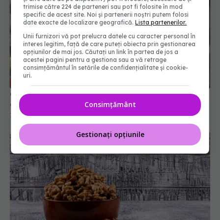
trimise către 224 de parteneri sau pot fi folosite în mod
specific de acest site. Noi și partenerii noștri putem folosi
date exacte de localizare geografică.
Lista partenerilor.
Unii furnizori vă pot prelucra datele cu caracter personal în
interes legitim, față de care puteți obiecta prin gestionarea
opțiunilor de mai jos. Căutați un link în partea de jos a
acestei pagini pentru a gestiona sau a vă retrage
consimțământul în setările de confidențialitate și cookie-
Cum se spală corect căpșunile. Trucurile
uri.
experților în siguranță alimentară
17 mai 2026, 17:00
Consimțământ
Gestionați opțiunile