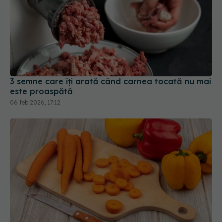
3 semne care îți arată când carnea tocată nu mai
este proaspătă
06 feb 2026, 17:12
Cum se taie corect morcovii. Metoda simplă care
te ajută să nu mai cumperi legume deja tăiate