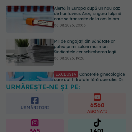
Mii de angajați din Sănătate ar
putea primi salarii mai mari.
Sindicatele cer schimbarea legii
06.08.2026, 19:26
EXCLUSIV
Cancerele ginecologice
care pot fi tratate fără operație. Dr.
Sorin Bogdan (SANADOR): Chirurgia
este indicată doar punctual, pentru
anumite categorii de paciente
06.08.2026, 19:05
URMĂREȘTE-NE ȘI PE:
EXCLUSIV
Brahiterapie vs
radioterapie externă în cancerul
ginecologic. Dr. Sorin Bogdan
6560
(SANADOR) explică diferența și
URMĂRITORI
cum acționează tratamentul
ABONAȚI
06.08.2026, 22:49
365
1401
URMĂRITORI
URMĂRITORI
ARTICOLE SIMILARE