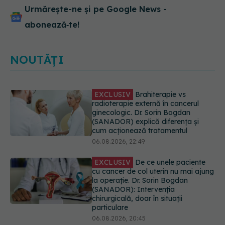
Urmărește-ne și pe Google News -
abonează‑te!
NOUTĂȚI
EXCLUSIV
De ce unele paciente
cu cancer de col uterin nu mai ajung
la operație. Dr. Sorin Bogdan
(SANADOR): Intervenția
chirurgicală, doar în situații
particulare
06.08.2026, 20:45
Alertă în Europa după un nou caz
de hantavirus Anzi, singura tulpină
care se transmite de la om la om
06.08.2026, 20:06