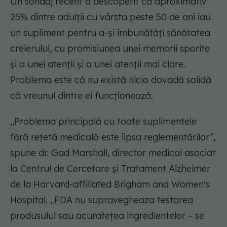
Un sondaj recent a descoperit că aproximativ
25% dintre adulții cu vârsta peste 50 de ani iau
un supliment pentru a-și îmbunătăți sănătatea
creierului, cu promisiunea unei memorii sporite
și a unei atenții și a unei atenții mai clare.
Problema este că nu există nicio dovadă solidă
că vreunul dintre ei funcționează.
„Problema principală cu toate suplimentele
fără rețetă medicală este lipsa reglementărilor”,
spune dr. Gad Marshall, director medical asociat
la Centrul de Cercetare și Tratament Alzheimer
de la Harvard-affiliated Brigham and Women's
Hospital. „FDA nu supravegheaza testarea
produsului sau acuratețea ingredientelor – se