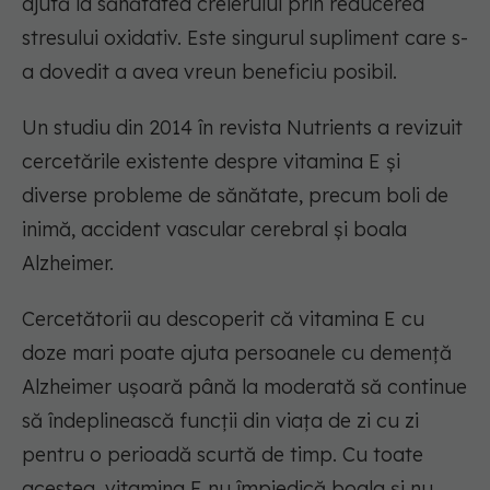
ajută la sănătatea creierului prin reducerea
stresului oxidativ. Este singurul supliment care s-
a dovedit a avea vreun beneficiu posibil.
Un studiu din 2014 în revista Nutrients a revizuit
cercetările existente despre vitamina E și
diverse probleme de sănătate, precum boli de
inimă, accident vascular cerebral și boala
Alzheimer.
Cercetătorii au descoperit că vitamina E cu
doze mari poate ajuta persoanele cu demență
Alzheimer ușoară până la moderată să continue
să îndeplinească funcții din viața de zi cu zi
pentru o perioadă scurtă de timp. Cu toate
acestea, vitamina E nu împiedică boala și nu