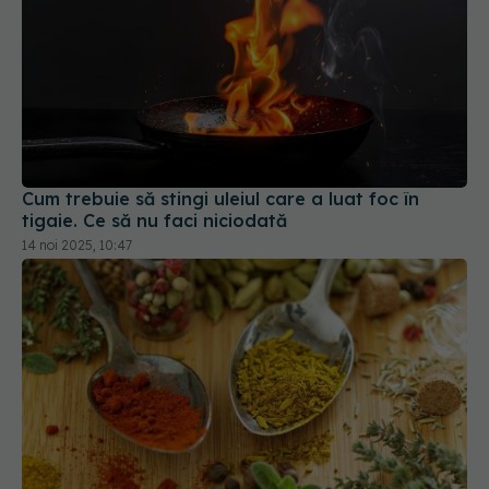
Cum trebuie să stingi uleiul care a luat foc în
tigaie. Ce să nu faci niciodată
14 noi 2025, 10:47
Condimentele expiră? Semnul că trebuie să le
arunci urgent