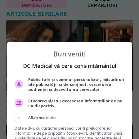
Bun venit!
DC Medical vă cere consimțământul
De ce sunt numerele 1 - 5 în cuptor? Greșeala
Publicitate și conținut personalizat, măsurători
care îți strică mâncarea. Aplică asta și vezi
ale publicității și de conținut, cercetarea
audienței și dezvoltarea serviciilor
diferența!
06 ian 2026, 17:48
Stocarea și/sau accesarea informațiilor de pe
un dispozitiv
Aflați mai multe
Datele dvs. cu caracter personal vor fi prelucrate, iar
informațiile de pe dispozitiv (cookie-uri, identificatori unici
și alte date de pe dispozitiv) pot fi stocate, accesate de și