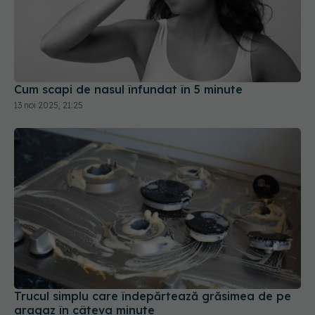
Cum scapi de nasul înfundat în 5 minute
13 noi 2025, 21:25
Trucul simplu care îndepărtează grăsimea de pe
aragaz în câteva minute