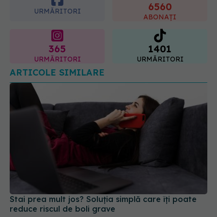
6560
URMĂRITORI
ABONAȚI
365
1401
URMĂRITORI
URMĂRITORI
ARTICOLE SIMILARE
Stai prea mult jos? Soluția simplă care îți poate
reduce riscul de boli grave