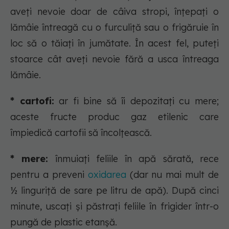
aveți nevoie doar de câiva stropi, înțepați o
lămâie întreagă cu o furculiță sau o frigăruie în
loc să o tăiați în jumătate. În acest fel, puteți
stoarce cât aveți nevoie fără a usca întreaga
lămâie.
* cartofi:
ar fi bine să îi depozitați cu mere;
aceste fructe produc gaz etilenic care
împiedică cartofii să încolțească.
* mere:
înmuiați feliile în apă sărată, rece
pentru a preveni
oxidarea
(dar nu mai mult de
½ linguriță de sare pe litru de apă). După cinci
minute, uscați și păstrați feliile în frigider într-o
pungă de plastic etanșă.