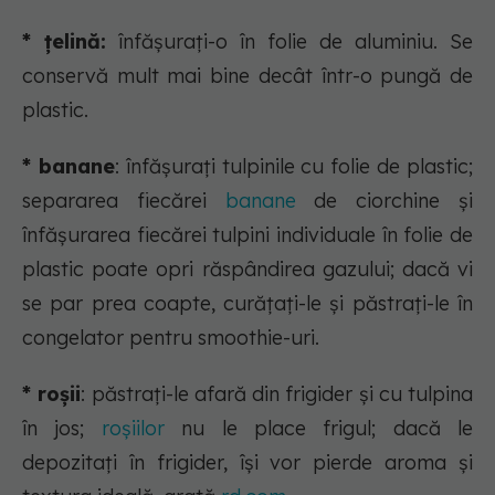
* țelină:
înfășurați-o în folie de aluminiu. Se
conservă mult mai bine decât într-o pungă de
plastic.
* banane
: înfășurați tulpinile cu folie de plastic;
separarea fiecărei
banane
de ciorchine și
înfășurarea fiecărei tulpini individuale în folie de
plastic poate opri răspândirea gazului; dacă vi
se par prea coapte, curățați-le și păstrați-le în
congelator pentru smoothie-uri.
* roșii
: păstrați-le afară din frigider și cu tulpina
în jos;
roșiilor
nu le place frigul; dacă le
depozitați în frigider, își vor pierde aroma și