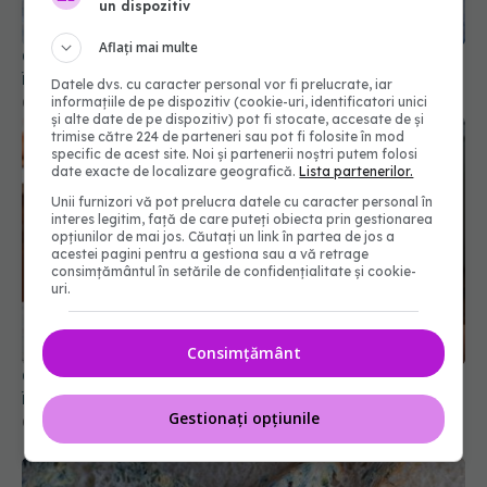
un dispozitiv
Aflați mai multe
Combinația ideală pentru a evita deshidratarea
în timpul valurilor de căldură
Datele dvs. cu caracter personal vor fi prelucrate, iar
informațiile de pe dispozitiv (cookie-uri, identificatori unici
07 sep 2025, 09:30
și alte date de pe dispozitiv) pot fi stocate, accesate de și
trimise către 224 de parteneri sau pot fi folosite în mod
specific de acest site. Noi și partenerii noștri putem folosi
date exacte de localizare geografică.
Lista partenerilor.
Unii furnizori vă pot prelucra datele cu caracter personal în
interes legitim, față de care puteți obiecta prin gestionarea
opțiunilor de mai jos. Căutați un link în partea de jos a
acestei pagini pentru a gestiona sau a vă retrage
consimțământul în setările de confidențialitate și cookie-
uri.
Consimțământ
Ce se întâmplă cu mâncarea atunci când o
încălzești la microunde în recipient de plastic
Gestionați opțiunile
06 mar 2026, 17:27