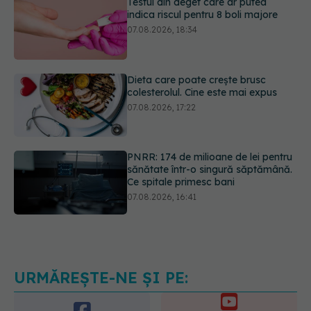
07.08.2026, 18:34
Dieta care poate crește brusc
colesterolul. Cine este mai expus
07.08.2026, 17:22
PNRR: 174 de milioane de lei pentru
sănătate într-o singură săptămână.
Ce spitale primesc bani
07.08.2026, 16:41
Ce spune culoarea ta preferată
despre vârsta pe care o ai. Care
este "codul cromatic" al generațiilor
07.08.2026, 21:29
URMĂREȘTE-NE ȘI PE: