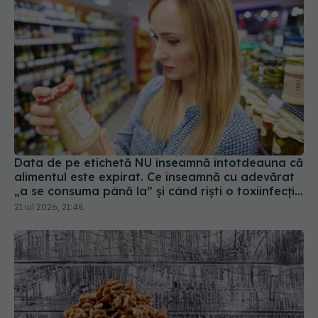
Data de pe etichetă NU înseamnă întotdeauna că
alimentul este expirat. Ce înseamnă cu adevărat
„a se consuma până la” și când riști o toxiinfecție
alimentară
21 iul 2026, 21:48