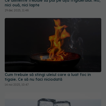
Ce alimente trebuie să pui pe ușa frigiderului. NU,
nici ouă, nici lapte
29 dec 2025, 11:48
Cum trebuie să stingi uleiul care a luat foc în
tigaie. Ce să nu faci niciodată
14 noi 2025, 10:47