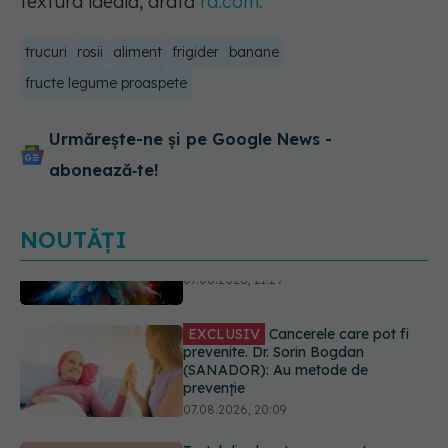
textura ideală, arată
rd.com.
trucuri
rosii
aliment
frigider
banane
fructe legume proaspete
Urmărește-ne și pe Google News -
abonează‑te!
NOUTĂȚI
EXCLUSIV
Cancerele care pot fi
prevenite. Dr. Sorin Bogdan
(SANADOR): Au metode de
prevenție
07.08.2026, 20:09
Testul din deget care ar putea
indica riscul pentru 8 boli majore