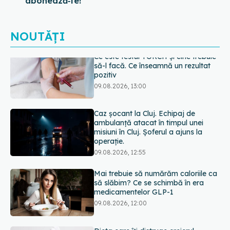
abonează‑te!
NOUTĂȚI
Caz șocant la Cluj. Echipaj de
ambulanță atacat în timpul unei
misiuni în Cluj. Șoferul a ajuns la
operație.
09.08.2026, 12:55
Mai trebuie să numărăm caloriile ca
să slăbim? Ce se schimbă în era
medicamentelor GLP-1
09.08.2026, 12:00
Dieta care îți distruge creierul,
potrivit cercetătorilor de la Harvard
09.08.2026, 11:45