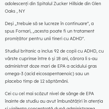
adolescenți din Spitalul Zucker Hillside din Glen
Oaks , NY
Deși „trebuie să se lucreze în continuare", a
spus Fornari, „acesta poate fi un tratament
promițător pentru unii tineri cu ADHD".
Studiul britanic a inclus 92 de copii cu ADHD, cu
vârste cuprinse între 6 și 18 ani, cărora li s-au
administrat doze mari de EPA a acidului gras
omega-3 (acid eicosapentaenoic) sau un
placebo timp de 12 săptămâni.
Cei cu cel mai scăzut nivel de sânge de EPA
înainte de studiu au avut îmbunătățiri în atenția
și vigilența concentrată după administrarea