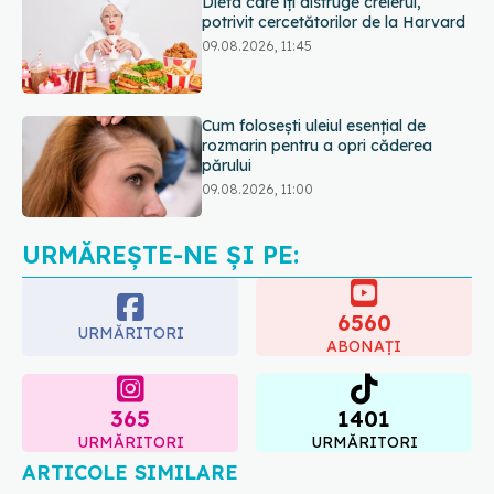
Cum folosești uleiul esențial de
rozmarin pentru a opri căderea
părului
09.08.2026, 11:00
Ce este testul TORCH și cine trebuie
să-l facă. Ce înseamnă un rezultat
pozitiv
09.08.2026, 13:00
URMĂREȘTE-NE ȘI PE:
6560
URMĂRITORI
ABONAȚI
365
1401
URMĂRITORI
URMĂRITORI
ARTICOLE SIMILARE