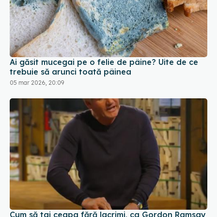
Ai găsit mucegai pe o felie de pâine? Uite de ce
trebuie să arunci toată pâinea
05 mar 2026, 20:09
Cum să tai ceapa fără lacrimi, ca Gordon Ramsay