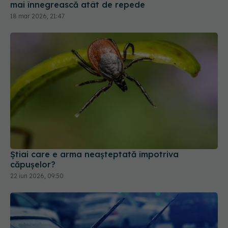
mai înnegrească atât de repede
18 mar 2026, 21:47
Știai care e arma neașteptată împotriva
căpușelor?
22 iun 2026, 09:50