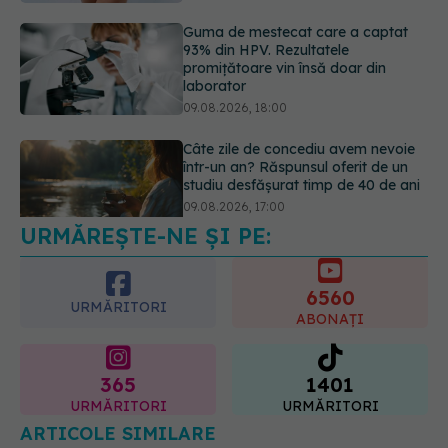
Câte zile de concediu avem nevoie
într-un an? Răspunsul oferit de un
studiu desfășurat timp de 40 de ani
09.08.2026, 17:00
Reclamele din platformele medicale
AI pot influența prescrierea
medicamentelor
09.08.2026, 21:00
URMĂREȘTE-NE ȘI PE:
6560
URMĂRITORI
ABONAȚI
365
1401
URMĂRITORI
URMĂRITORI
ARTICOLE SIMILARE