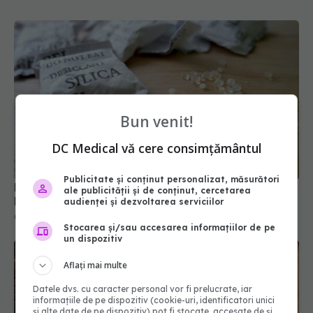
Bun venit!
DC Medical vă cere consimțământul
Publicitate și conținut personalizat, măsurători
Nu mai arunca niciodată plicurile de silica gel. 9
ale publicității și de conținut, cercetarea
lucruri uimitoare pe care le poți face
audienței și dezvoltarea serviciilor
06 ian 2026, 19:41
Stocarea și/sau accesarea informațiilor de pe
un dispozitiv
Aflați mai multe
Datele dvs. cu caracter personal vor fi prelucrate, iar
informațiile de pe dispozitiv (cookie-uri, identificatori unici
și alte date de pe dispozitiv) pot fi stocate, accesate de și