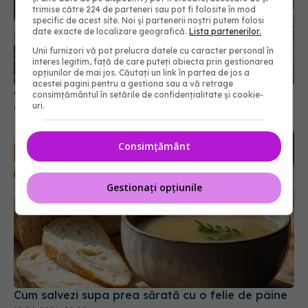
trimise către 224 de parteneri sau pot fi folosite în mod
specific de acest site. Noi și partenerii noștri putem folosi
date exacte de localizare geografică.
Lista partenerilor.
Unii furnizori vă pot prelucra datele cu caracter personal în
interes legitim, față de care puteți obiecta prin gestionarea
opțiunilor de mai jos. Căutați un link în partea de jos a
acestei pagini pentru a gestiona sau a vă retrage
Cum se taie corect ceapa cubulețe
consimțământul în setările de confidențialitate și cookie-
uri.
03 mar 2026, 19:16
Consimțământ
Gestionați opțiunile
Cum salvezi supa prea sărată cu o felie de pâine