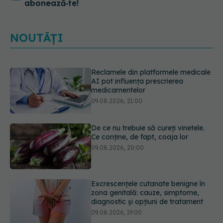
abonează‑te!
NOUTĂȚI
De ce nu trebuie să cureți vinetele.
Ce conține, de fapt, coaja lor
09.08.2026, 20:00
Excrescențele cutanate benigne în
zona genitală: cauze, simptome,
diagnostic și opțiuni de tratament
09.08.2026, 19:00
Guma de mestecat care a captat
93% din HPV. Rezultatele
promițătoare vin însă doar din
laborator
09.08.2026, 18:00