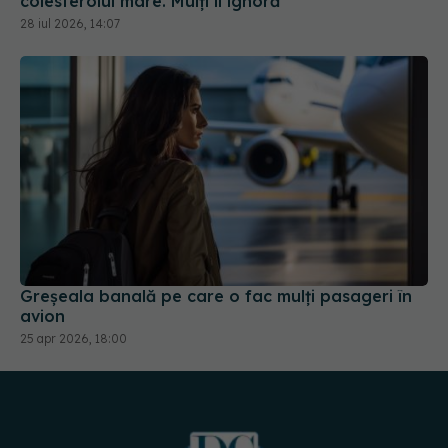
colesterolul mare. Mulți îl ignoră
28 iul 2026, 14:07
Greșeala banală pe care o fac mulți pasageri în
avion
25 apr 2026, 18:00