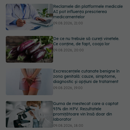
De ce nu trebuie să cureți vinetele.
Ce conține, de fapt, coaja lor
09.08.2026, 20:00
Excrescențele cutanate benigne în
zona genitală: cauze, simptome,
diagnostic și opțiuni de tratament
09.08.2026, 19:00
Guma de mestecat care a captat
93% din HPV. Rezultatele
promițătoare vin însă doar din
laborator
09.08.2026, 18:00
Câte zile de concediu avem nevoie
într-un an? Răspunsul oferit de un
studiu desfășurat timp de 40 de ani
09.08.2026, 17:00