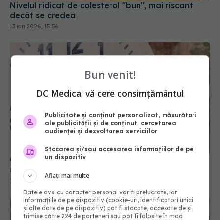
Nivelul ridicat de colesterol "bun", mai riscant
decât se credea
13 ian 2026, 15:56
Bun venit!
DC Medical vă cere consimțământul
Publicitate și conținut personalizat, măsurători
ale publicității și de conținut, cercetarea
audienței și dezvoltarea serviciilor
Stocarea și/sau accesarea informațiilor de pe
un dispozitiv
Ora de vară 2026. Cum ne protejăm inima și
somnul după schimbarea ceasului
Aflați mai multe
28 mar 2026, 08:42
Datele dvs. cu caracter personal vor fi prelucrate, iar
informațiile de pe dispozitiv (cookie-uri, identificatori unici
și alte date de pe dispozitiv) pot fi stocate, accesate de și
trimise către 224 de parteneri sau pot fi folosite în mod