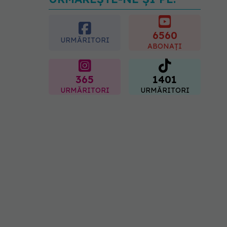
Transpirații nocturne:
semnul ignorat care poate
ascunde probleme
serioase de sănătate
6560
URMĂRITORI
08.08.2026, 20:00
ABONAȚI
365
1401
URMĂRITORI
URMĂRITORI