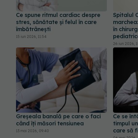
Ce spune ritmul cardiac despre
Spitalul
stres, sănătate și felul în care
marcheaz
îmbătrânești
în chirur
pediatri
15 iun 2026, 11:54
26 iun 2026, 
Greșeala banală pe care o faci
Ce se înt
când îți măsori tensiunea
timpul un
care să f
13 mai 2026, 09:40
06 mai 2026, 