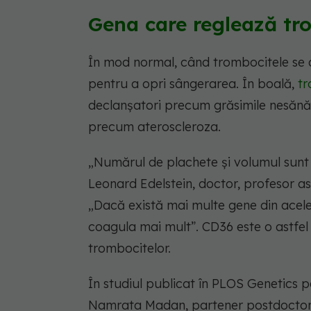
Gena care reglează tr
În mod normal, când trombocitele se a
pentru a opri sângerarea. În boală,
tr
declanșatori precum grăsimile nesănăto
precum ateroscleroza.
„Numărul de plachete și volumul sunt
Leonard Edelstein, doctor, profesor asi
„Dacă există mai multe gene din acele
coagula mai mult”. CD36 este o astfel 
trombocitelor.
În studiul publicat în PLOS Genetics pe 
Namrata Madan, partener postdoctora