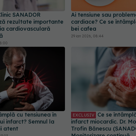
 Clinic SANADOR
Ai tensiune sau problem
ă rezultate importante
cardiace? Ce se întâmp
gia cardiovasculară
bei cafea
că
29 ian 2026, 08:44
18:00
âmplă cu tensiunea în
Ce se întâmpl
EXCLUSIV
ui infarct? Semnul la
infarct miocardic. Dr. M
ii atent
Trofin Bănescu (SANAD
Monitorizare continuă
13:03