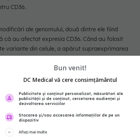
ntru CD36.
modificări ale genomului, două dintre ele fiind
ă că au afectat expresia CD36. Când au folosit
te variante din celule, a apărut supraexprimarea
Bun venit!
DC Medical vă cere consimțământul
reeningul risculuide boli
Publicitate și conținut personalizat, măsurători ale
publicității și de conținut, cercetarea audienței și
dezvoltarea serviciilor
ile
genetice
pe care le-au identificat cercetătorii ar
Stocarea și/sau accesarea informațiilor de pe un
dispozitiv
 exprimării CD36 și prin funcția trombocitară de
ă identifice la ce proteine se leagă variantele pe
Aflați mai multe