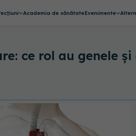
fecțiuni
Academia de sănătate
Evenimente
Alter
re: ce rol au genele și