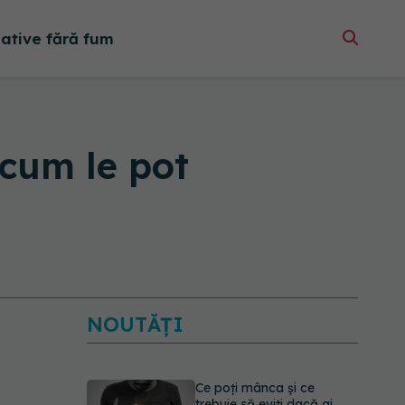
native fără fum
 cum le pot
NOUTĂȚI
Ce poți mânca și ce
trebuie să eviți dacă ai