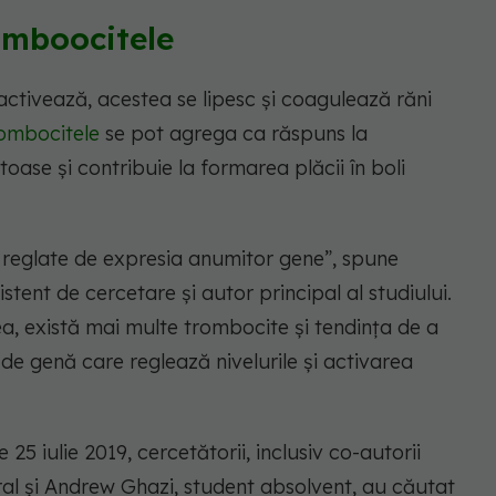
omboocitele
ctivează, acestea se lipesc și coagulează răni
ombocitele
se pot agrega ca răspuns la
ase și contribuie la formarea plăcii în boli
 reglate de expresia anumitor gene”, spune
stent de cercetare și autor principal al studiului.
a, există mai multe trombocite și tendința de a
de genă care reglează nivelurile și activarea
25 iulie 2019, cercetătorii, inclusiv co-autorii
l și Andrew Ghazi, student absolvent, au căutat