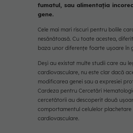
fumatul, sau alimentația incore
gene.
Cele mai mari riscuri pentru bolile ca
nesănătoasă. Cu toate acestea, diferi
baza unor diferențe foarte ușoare în g
Deși au existat multe studii care au l
cardiovasculare, nu este clar dacă ace
modificarea genei sau a expresiei prot
Cardeza pentru Cercetări Hematologic
cercetătorii au descoperit două ușoar
comportamentul celulelor plachetare și
cardiovasculare.