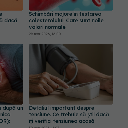
e
Schimbări majore în testarea
lă dacă
colesterolului. Care sunt noile
valori normale
28 mar 2026, 16:00
ă după un
Detaliul important despre
onica
tensiune. Ce trebuie să știi dacă
OR):
îți verifici tensiunea acasă
30 mar 2026, 11:07