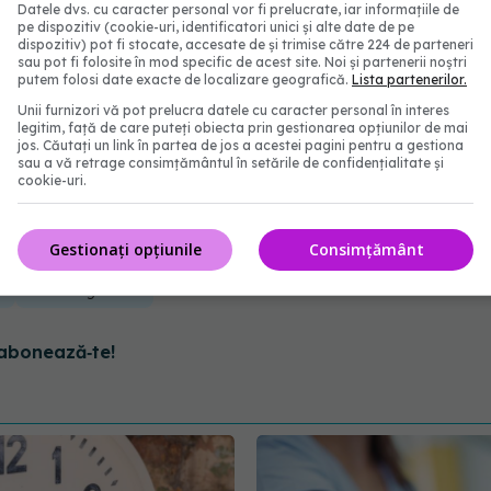
in spatele căruia poate regla expresia CD36.
Datele dvs. cu caracter personal vor fi prelucrate, iar informațiile de
pe dispozitiv (cookie-uri, identificatori unici și alte date de pe
dispozitiv) pot fi stocate, accesate de și trimise către 224 de parteneri
area ulterioară a variantelor genetice funcționale
sau pot fi folosite în mod specific de acest site. Noi și partenerii noștri
putem folosi date exacte de localizare geografică.
Lista partenerilor.
ardiovasculară. „Acum efectuăm un studiu și mai
Unii furnizori vă pot prelucra datele cu caracter personal în interes
legitim, față de care puteți obiecta prin gestionarea opțiunilor de mai
te genetice, dintre care 150 sunt funcționale și
jos. Căutați un link în partea de jos a acestei pagini pentru a gestiona
ste variante afectează funcția trombocitară”,
sau a vă retrage consimțământul în setările de confidențialitate și
cookie-uri.
ea informa despre screeningul riscului genetic al
a la dezvoltarea terapiilor țintite.
Gestionați opțiunile
Consimțământ
te
variante genetice
abonează‑te!