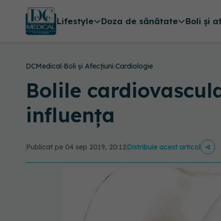
Lifestyle
Doza de sănătate
Boli și a
DCMedical
›
Boli și Afecțiuni
›
Cardiologie
Bolile cardiovascula
influența
Publicat pe 04 sep 2019, 20:12
Distribuie acest articol