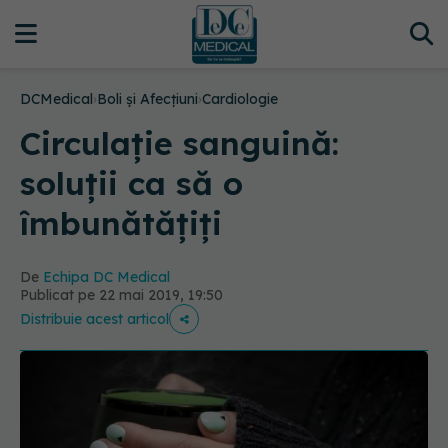
DCMedical
›
Boli și Afecțiuni
›
Cardiologie
Circulație sanguină:
soluții ca să o
îmbunătățiți
De
Echipa DC Medical
Publicat pe 22 mai 2019, 19:50
Distribuie acest articol