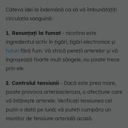
Câteva idei la îndemână ca să vă îmbunătățiți
circulația sanguină:
1. Renunțați la fumat
- nicotina este
ingredientul activ în țigări, țigări electronice și
tutun
fără fum. Vă strică pereții arterelor și vă
îngroșează foarte mult sângele, nu poate trece
prin ele.
2. Controlul tensiunii
- Dacă este prea mare,
poate provoca arterioscleroza, o afecțiune care
vă întărește arterele. Verificați tensiunea cel
puțin o dată pe lună; vă puteți cumpăra un
monitor de tensiune arterială acasă.