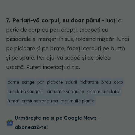
7. Periați-vă corpul, nu doar părul
- luați o
perie de corp cu peri drepți. Începeți cu
picioarele și mergeți în sus, folosind mișcări lungi
pe picioare și pe brațe, faceți cercuri pe burtă
și pe spate. Periajul vă scapă și de pielea
uscată. Puteți încercați zilnic.
carne
sange
par
picioare
solutii
hidratare
birou
corp
circulatia sangelui
circulatie snaguina
sistem circulator
fumat. presiune sanguina
mai multe plante
Urmărește-ne și pe Google News -
abonează‑te!