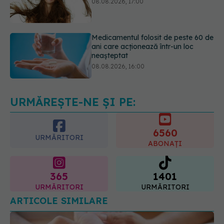
Medicamentul folosit de peste 60 de
ani care acționează într-un loc
neașteptat
08.08.2026, 16:00
Transpirații nocturne: semnul ignorat
care poate ascunde probleme
serioase de sănătate
08.08.2026, 20:00
URMĂREȘTE-NE ȘI PE:
6560
URMĂRITORI
ABONAȚI
365
1401
URMĂRITORI
URMĂRITORI
ARTICOLE SIMILARE