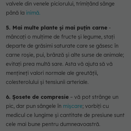
valvele din venele piciorului, trimițând sânge
până la
inimă.
5. Mai multe plante și mai puțin carne
-
mâncați o mulțime de fructe și legume, stați
departe de grăsimi saturate care se găsesc în
carne roșie, pui, brânză și alte surse de animale;
evitați prea multă sare. Asta vă ajuta să vă
mențineți valori normale ale greutății,
colesterolului și tensiunii arteriale.
6. Șosete de compresie
– vă pot strânge un
pic, dar pun sângele în
mișcare
; vorbiți cu
medicul ce lungime și cantitate de presiune sunt
cele mai bune pentru dumneavoastră.