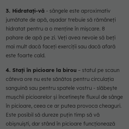
3. Hidratați-vă
- sângele este aproximativ
jumătate de apă, așadar trebuie să rămâneți
hidratat pentru a o menține în mișcare. 8
pahare de apă pe zi. Veți avea nevoie să beți
mai mult dacă faceți exerciții sau dacă afară
este foarte cald.
4. Stați în picioare la birou
– statul pe scaun
câteva ore nu este sănătos pentru circulația
sanguină sau pentru spatele vostru - slăbește
mușchii picioarelor și încetinește fluxul de sânge
în picioare, ceea ce ar putea provoca cheaguri.
Este posibil să dureze puțin timp să vă
obișnuiști, dar stând în picioare funcționează