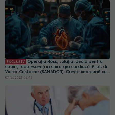
Operația Ross, soluția ideală pentru
EXCLUSIV
copii și adolescenți în chirurgia cardiacă. Prof. dr.
Victor Costache (SANADOR): Crește împreună cu
ei
07 feb 2026, 16:43