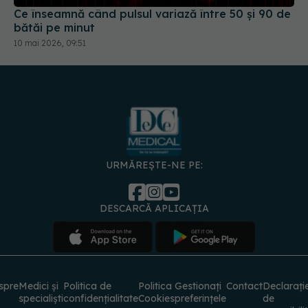
Ce înseamnă când pulsul variază între 50 și 90 de
bătăi pe minut
10 mai 2026, 09:51
URMĂREȘTE-NE PE:
DESCARCĂ APLICAȚIA
spre
Medici și
Politica de
Politica
Gestionați
Contact
Declarați
specialiști
confidențialitate
Cookies
preferințele
de