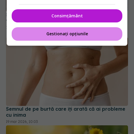
Sforăitul, semnal de alarmă pentru accidentul
Consimțământ
vascular și insuficiența cardiacă
16 mai 2026, 21:24
Gestionați opțiunile
Semnul de pe burtă care îți arată că ai probleme
cu inima
19 mar 2026, 10:03