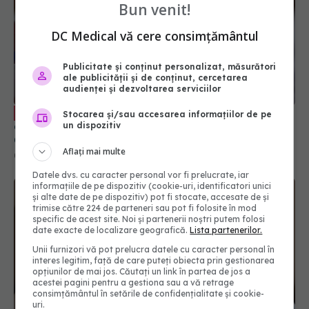
Bun venit!
DC Medical vă cere consimțământul
Publicitate și conținut personalizat, măsurători
ale publicității și de conținut, cercetarea
audienței și dezvoltarea serviciilor
Boala cardiacă gravă care poate
EXCLUSIV
Stocarea și/sau accesarea informațiilor de pe
apărea chiar de la naștere. Prof. dr. Victor
un dispozitiv
Costache: Tablou clinic complex: nou-născut cu
Aflați mai multe
stenoză aortică
06 feb 2026, 14:11
Datele dvs. cu caracter personal vor fi prelucrate, iar
informațiile de pe dispozitiv (cookie-uri, identificatori unici
și alte date de pe dispozitiv) pot fi stocate, accesate de și
trimise către 224 de parteneri sau pot fi folosite în mod
specific de acest site. Noi și partenerii noștri putem folosi
date exacte de localizare geografică.
Lista partenerilor.
Unii furnizori vă pot prelucra datele cu caracter personal în
interes legitim, față de care puteți obiecta prin gestionarea
opțiunilor de mai jos. Căutați un link în partea de jos a
acestei pagini pentru a gestiona sau a vă retrage
consimțământul în setările de confidențialitate și cookie-
uri.