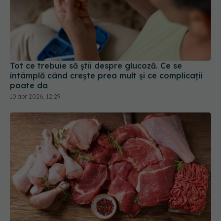
Tot ce trebuie să știi despre glucoză. Ce se
întâmplă când crește prea mult și ce complicații
poate da
10 apr 2026, 12:29
Vită sau pui? Ce alegem la masă dacă avem
glicemia mare
15 apr 2026, 09:49