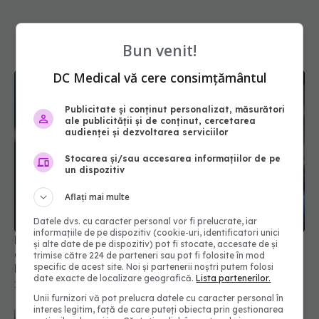
Bun venit!
DC Medical vă cere consimțământul
Publicitate și conținut personalizat, măsurători
ale publicității și de conținut, cercetarea
audienței și dezvoltarea serviciilor
Stocarea și/sau accesarea informațiilor de pe
un dispozitiv
Diabetul de tip 1: cum poate fi descoperit
Aflați mai multe
devreme și prevenit. Medicii arată care e vârsta
la care trebuie făcut testul
Datele dvs. cu caracter personal vor fi prelucrate, iar
18 sep 2025, 15:46
informațiile de pe dispozitiv (cookie-uri, identificatori unici
și alte date de pe dispozitiv) pot fi stocate, accesate de și
trimise către 224 de parteneri sau pot fi folosite în mod
specific de acest site. Noi și partenerii noștri putem folosi
date exacte de localizare geografică.
Lista partenerilor.
Semnele subtile pe piele și gât care pot indica o
Unii furnizori vă pot prelucra datele cu caracter personal în
afecțiune mortală
interes legitim, față de care puteți obiecta prin gestionarea
30 mai 2025, 12:07