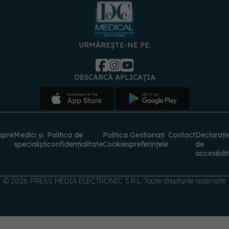
URMĂREȘTE-NE PE:
DESCARCĂ APLICAȚIA
spre
Medici și
Politica de
Politica
Gestionați
Contact
Declarați
specialiști
confidențialitate
Cookies
preferințele
de
accesibili
© 2026 PRESS MEDIA ELECTRONIC S.R.L. Toate drepturile rezervate