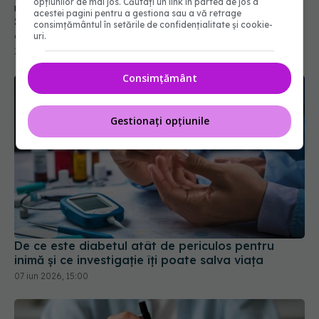
opțiunilor de mai jos. Căutați un link în partea de jos a
acestei pagini pentru a gestiona sau a vă retrage
consimțământul în setările de confidențialitate și cookie-
uri.
Consimțământ
Gestionați opțiunile
De ce este diabetul atât de periculos pentru
inimă și ce investigație îți poate salva viața
07 iun 2026, 15:00