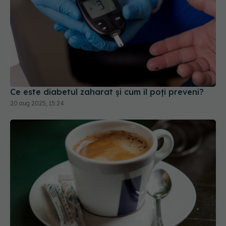
Ce este diabetul zaharat și cum îl poți preveni?
20 aug 2025, 15:24
Otrava din cafea care ne îmbolnăvește. Ce
greșeală facem când ne bem cafeaua
09 aug 2025, 10:28