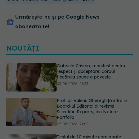
Urmărește-ne și pe Google News -
abonează‑te!
NOUTĂȚI
Prof. dr. Valeriu Gheorghiță intră în
Board-ul Editorial al revistei
Scientific Reports, din Nature
Portfolio
05.08.2026, 21:09
Testul de 10 minute care poate
arăta dacă ai nevoie de statine,
chiar dacă ai colesterolul normal
05.08.2026, 19:42