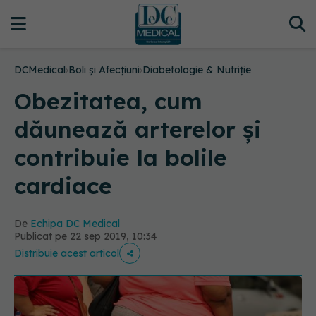
DCMedical
›
Boli și Afecțiuni
›
Diabetologie & Nutriție
Obezitatea, cum
dăunează arterelor și
contribuie la bolile
cardiace
De
Echipa DC Medical
Publicat pe 22 sep 2019, 10:34
Distribuie acest articol