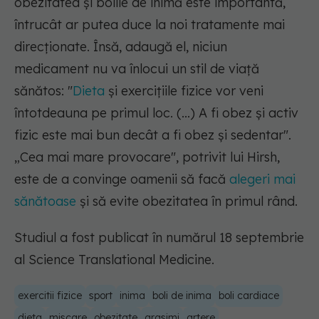
obezitatea și bolile de inimă este importantă,
întrucât ar putea duce la noi tratamente mai
direcționate. Însă, adaugă el, niciun
medicament nu va înlocui un stil de viață
sănătos:
"
Dieta
și exercițiile fizice vor veni
întotdeauna pe primul loc. (...) A fi obez și activ
fizic este mai bun decât a fi obez și sedentar".
„Cea mai mare provocare", potrivit lui Hirsh,
este de a convinge oamenii să facă
alegeri mai
sănătoase
și să evite obezitatea în primul rând.
Studiul a fost publicat în numărul 18 septembrie
al Science Translational Medicine.
exercitii fizice
sport
inima
boli de inima
boli cardiace
dieta
miscare
obezitate
grasimi
artere