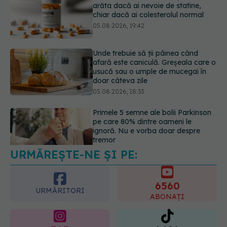
Unde trebuie să ții pâinea când
afară este caniculă. Greșeala care o
usucă sau o umple de mucegai în
doar câteva zile
05.08.2026, 18:33
Primele 5 semne ale bolii Parkinson
pe care 80% dintre oameni le
ignoră. Nu e vorba doar despre
tremor
05.08.2026, 17:31
URMĂREȘTE-NE ȘI PE:
Gabriela Cristea, manifest pentru
respect și acceptare: Corpul
fiecăruia spune o poveste
6560
05.08.2026, 21:23
URMĂRITORI
ABONAȚI
365
1401
URMĂRITORI
URMĂRITORI
ARTICOLE SIMILARE