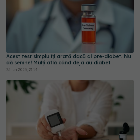
Acest test simplu îți arată dacă ai pre-diabet. Nu
dă semne! Mulți află când deja au diabet
25 iun 2025, 21:14
Dispozitivul care schimbă viața diabeticilor:
glicemia se îmbunătățește, iar riscul de spitalizare