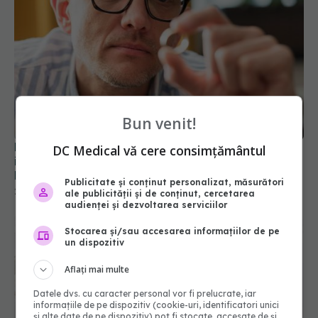
Bun venit!
Revoluție în monitorizarea diabetului? Un inel
DC Medical vă cere consimțământul
inteligent măsoară simultan glicemia și alți
biomarkeri, fără înțepături
Publicitate și conținut personalizat, măsurători
25 iul 2026, 09:37
ale publicității și de conținut, cercetarea
audienței și dezvoltarea serviciilor
Stocarea și/sau accesarea informațiilor de pe
un dispozitiv
Aflați mai multe
Datele dvs. cu caracter personal vor fi prelucrate, iar
informațiile de pe dispozitiv (cookie-uri, identificatori unici
și alte date de pe dispozitiv) pot fi stocate, accesate de și