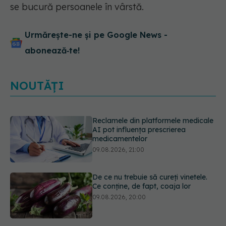
se bucură persoanele în vârstă.
Urmărește-ne și pe Google News -
abonează‑te!
NOUTĂȚI
De ce nu trebuie să cureți vinetele.
Ce conține, de fapt, coaja lor
09.08.2026, 20:00
Excrescențele cutanate benigne în
zona genitală: cauze, simptome,
diagnostic și opțiuni de tratament
09.08.2026, 19:00