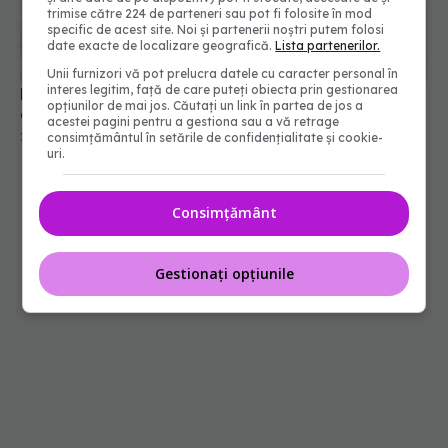
trimise către 224 de parteneri sau pot fi folosite în mod
specific de acest site. Noi și partenerii noștri putem folosi
date exacte de localizare geografică.
Lista partenerilor.
Unii furnizori vă pot prelucra datele cu caracter personal în
interes legitim, față de care puteți obiecta prin gestionarea
De ce crește glicemia fără să mănânci zahăr? Tot
opțiunilor de mai jos. Căutați un link în partea de jos a
ce trebuie să știi
acestei pagini pentru a gestiona sau a vă retrage
29 iul 2026, 14:54
consimțământul în setările de confidențialitate și cookie-
uri.
Consimțământ
Gestionați opțiunile