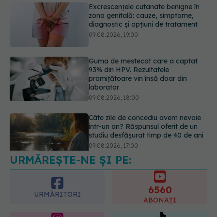
Guma de mestecat care a captat
93% din HPV. Rezultatele
promițătoare vin însă doar din
laborator
09.08.2026, 18:00
Câte zile de concediu avem nevoie
într-un an? Răspunsul oferit de un
studiu desfășurat timp de 40 de ani
09.08.2026, 17:00
Reclamele din platformele medicale
AI pot influența prescrierea
medicamentelor
09.08.2026, 21:00
URMĂREȘTE-NE ȘI PE:
6560
URMĂRITORI
ABONAȚI