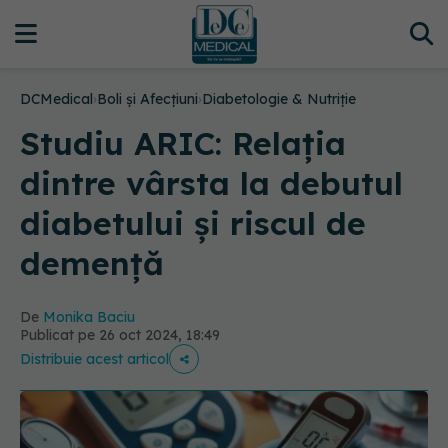
DCMedical
›
Boli și Afecțiuni
›
Diabetologie & Nutriție
Studiu ARIC: Relația
dintre vârsta la debutul
diabetului și riscul de
demență
De
Monika Baciu
Publicat pe 26 oct 2024, 18:49
Distribuie acest articol