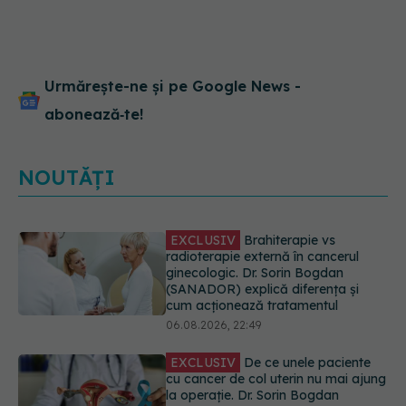
Urmărește-ne și pe Google News -
abonează‑te!
NOUTĂȚI
EXCLUSIV
De ce unele paciente
cu cancer de col uterin nu mai ajung
la operație. Dr. Sorin Bogdan
(SANADOR): Intervenția
chirurgicală, doar în situații
particulare
06.08.2026, 20:45
Alertă în Europa după un nou caz
de hantavirus Anzi, singura tulpină