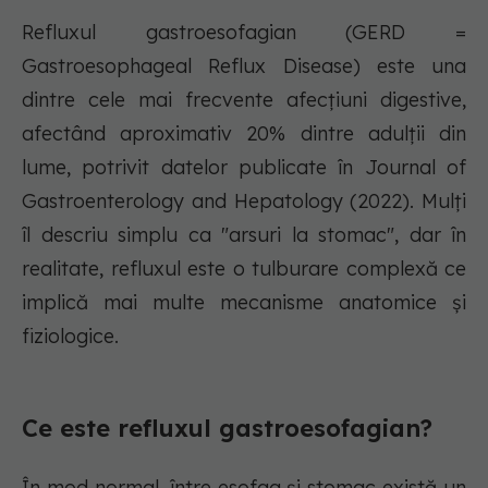
Refluxul gastroesofagian (GERD =
Gastroesophageal Reflux Disease) este una
dintre cele mai frecvente afecțiuni digestive,
afectând aproximativ 20% dintre adulții din
lume, potrivit datelor publicate în Journal of
Gastroenterology and Hepatology (2022). Mulți
îl descriu simplu ca "arsuri la stomac", dar în
realitate, refluxul este o tulburare complexă ce
implică mai multe mecanisme anatomice și
fiziologice.
Ce este refluxul gastroesofagian?
În mod normal, între esofag și stomac există un