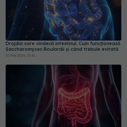
Drojdia care vindecă intestinul. Cum funcționează
Saccharomyces Boulardii și când trebuie evitată
01 mai 2026, 15:41
Microbii intestinali, impact asupra glicemiei
31 ian 2026, 14:00