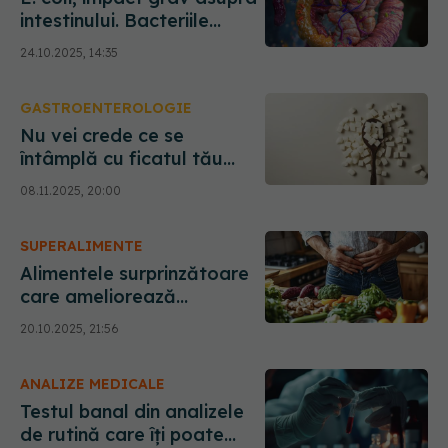
intestinului. Bacteriile
blochează apărarea
24.10.2025, 14:35
naturală și se răspândesc
rapid
GASTROENTEROLOGIE
Nu vei crede ce se
întâmplă cu ficatul tău
dacă renunți la zahăr doar
08.11.2025, 20:00
9 zile
SUPERALIMENTE
Alimentele surprinzătoare
care ameliorează
constipația, potrivit științei
20.10.2025, 21:56
ANALIZE MEDICALE
Testul banal din analizele
de rutină care îți poate