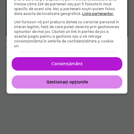
trimise către 224 de parteneri sau pot fi folosite în mod
specific de acest site. Noi și partenerii noștri putem folosi
date exacte de localizare geografică.
Lista partenerilor.
Unii furnizori vă pot prelucra datele cu caracter personal în
Când este recomandată colonoscopia și ce
interes legitim, față de care puteți obiecta prin gestionarea
semnale de alarmă nu trebuie ignorate
opțiunilor de mai jos. Căutați un link în partea de jos a
acestei pagini pentru a gestiona sau a vă retrage
03 iul 2026, 19:58
consimțământul în setările de confidențialitate și cookie-
uri.
Consimțământ
Gestionați opțiunile