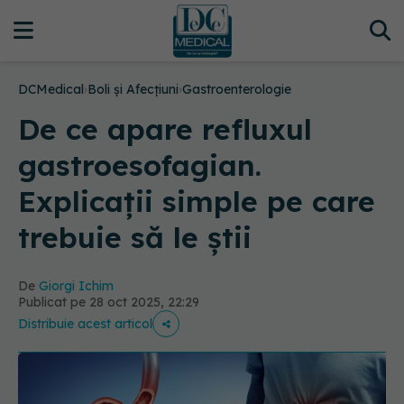
DCMedical
›
Boli și Afecțiuni
›
Gastroenterologie
De ce apare refluxul
gastroesofagian.
Explicații simple pe care
trebuie să le știi
De
Giorgi Ichim
Publicat pe 28 oct 2025, 22:29
Distribuie acest articol