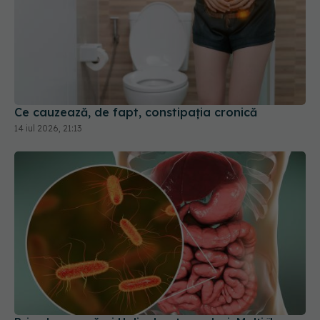
Ce cauzează, de fapt, constipația cronică
14 iul 2026, 21:13
Primul semn că ai Helicobacter pylori. Mulți îl
ignoră, dar duce la ulcer și cancer
23 ian 2026, 19:04