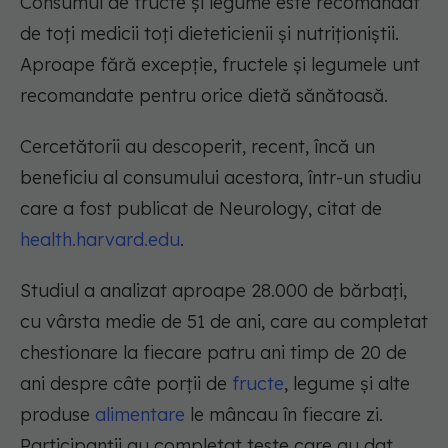
Consumul de fructe și legume este recomandat
de toți medicii toți dieteticienii și nutriționiștii.
Aproape fără excepție, fructele și legumele unt
recomandate pentru orice dietă sănătoasă.
Cercetătorii au descoperit, recent, încă un
beneficiu al consumului acestora, într-un studiu
care a fost publicat de Neurology, citat de
health.harvard.edu
.
Studiul a analizat aproape 28.000 de bărbați,
cu vârsta medie de 51 de ani, care au completat
chestionare la fiecare patru ani timp de 20 de
ani despre câte porții de
fructe
, legume și alte
produse
alimentare
le mâncau în fiecare zi.
Participanții au completat teste care au dat