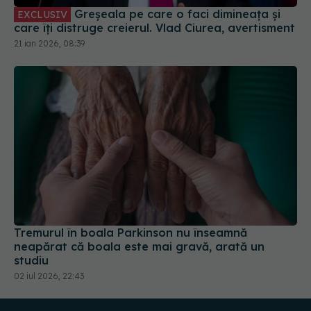
Greșeala pe care o faci dimineața și
EXCLUSIV
care îți distruge creierul. Vlad Ciurea, avertisment
21 ian 2026, 08:39
Tremurul în boala Parkinson nu înseamnă
neapărat că boala este mai gravă, arată un
studiu
02 iul 2026, 22:43