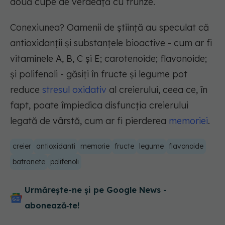
două cupe de verdeață cu frunze.
Conexiunea? Oamenii de știință au speculat că
antioxidanții și substanțele bioactive - cum ar fi
vitaminele A, B, C și E; carotenoide; flavonoide;
și polifenoli - găsiți în fructe și legume pot
reduce
stresul oxidativ
al creierului, ceea ce, în
fapt, poate împiedica disfuncția creierului
legată de vârstă, cum ar fi pierderea
memoriei
.
creier
antioxidanti
memorie
fructe
legume
flavonoide
batranete
polifenoli
Urmărește-ne și pe Google News -
abonează‑te!