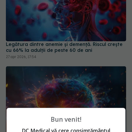
Legătura dintre anemie și demență. Riscul crește
cu 66% la adulții de peste 60 de ani
27 apr 2026, 17:54
Bun venit!
DC Medical vă cere consimțământul