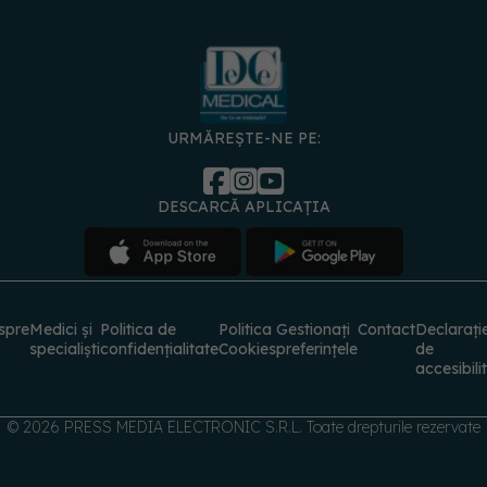
URMĂREȘTE-NE PE:
DESCARCĂ APLICAȚIA
spre
Medici și
Politica de
Politica
Gestionați
Contact
Declarați
specialiști
confidențialitate
Cookies
preferințele
de
accesibili
© 2026 PRESS MEDIA ELECTRONIC S.R.L. Toate drepturile rezervate