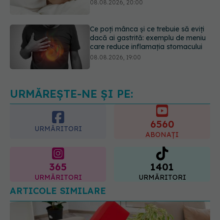
dacă ai gastrită: exemplu de meniu
care reduce inflamația stomacului
08.08.2026, 19:00
Secretul ciocolatei perfecte a fost
descoperit. Nu se află în rețetă
09.08.2026, 10:00
URMĂREȘTE-NE ȘI PE:
6560
URMĂRITORI
ABONAȚI
365
1401
URMĂRITORI
URMĂRITORI
ARTICOLE SIMILARE