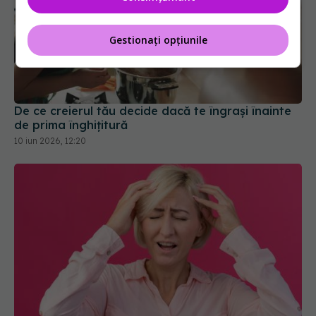
Gestionați opțiunile
De ce creierul tău decide dacă te îngrași înainte
de prima înghițitură
10 iun 2026, 12:20