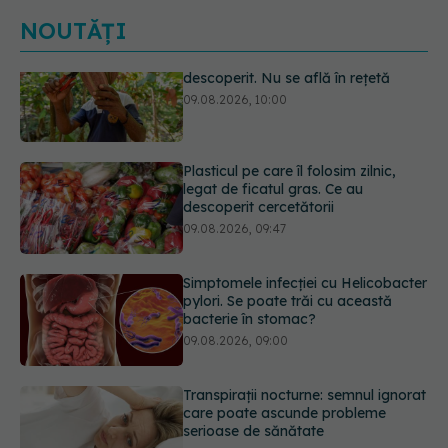
NOUTĂȚI
Plasticul pe care îl folosim zilnic,
legat de ficatul gras. Ce au
descoperit cercetătorii
09.08.2026, 09:47
Simptomele infecției cu Helicobacter
pylori. Se poate trăi cu această
bacterie în stomac?
09.08.2026, 09:00
Transpirații nocturne: semnul ignorat
care poate ascunde probleme
serioase de sănătate
08.08.2026, 20:00
Ce poți mânca și ce trebuie să eviți