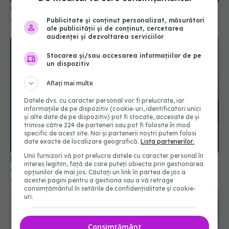
Cum ne afectează greutatea sănătatea creierului
06 iun 2026, 11:00
Publicitate și conținut personalizat, măsurători
ale publicității și de conținut, cercetarea
audienței și dezvoltarea serviciilor
Stocarea și/sau accesarea informațiilor de pe
un dispozitiv
Aflați mai multe
Datele dvs. cu caracter personal vor fi prelucrate, iar
informațiile de pe dispozitiv (cookie-uri, identificatori unici
și alte date de pe dispozitiv) pot fi stocate, accesate de și
trimise către 224 de parteneri sau pot fi folosite în mod
specific de acest site. Noi și partenerii noștri putem folosi
date exacte de localizare geografică.
Lista partenerilor.
Unii furnizori vă pot prelucra datele cu caracter personal în
Dr. Vlad Ciurea, semnal de alarmă. Alimentul care
interes legitim, față de care puteți obiecta prin gestionarea
distruge creierul: De aici apare AVC-ul
opțiunilor de mai jos. Căutați un link în partea de jos a
acestei pagini pentru a gestiona sau a vă retrage
08 mar 2026, 20:03
consimțământul în setările de confidențialitate și cookie-
uri.
Consimțământ