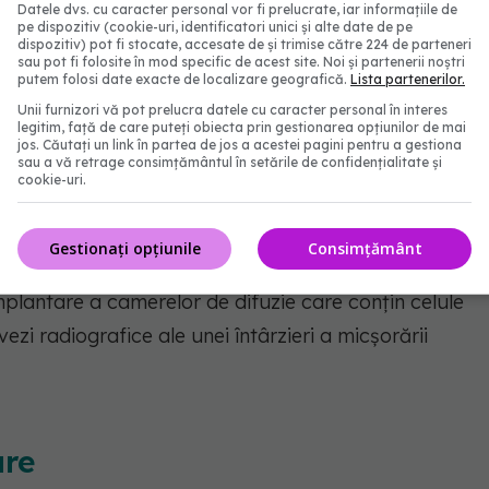
din cameră în corpul pacientului și activează
Datele dvs. cu caracter personal vor fi prelucrate, iar informațiile de
pe dispozitiv (cookie-uri, identificatori unici și alte date de pe
tumorale cerebrale", spune imunologul Dr. Craig
dispozitiv) pot fi stocate, accesate de și trimise către 224 de parteneri
sau pot fi folosite în mod specific de acest site. Noi și partenerii noștri
ului la Centrul de Cancer Sidney Kimmel - Jefferson
putem folosi date exacte de localizare geografică.
Lista partenerilor.
științific al Imvax.
Unii furnizori vă pot prelucra datele cu caracter personal în interes
legitim, față de care puteți obiecta prin gestionarea opțiunilor de mai
jos. Căutați un link în partea de jos a acestei pagini pentru a gestiona
tratează pacienții cu glioblastom de zeci de ani,
sau a vă retrage consimțământul în setările de confidențialitate și
cookie-uri.
le slabe pentru tratamentul acestei forme d ecancer.
ulelor antisens, care fac celulele glioblastomului mai
Gestionați opțiunile
Consimțământ
ă. Cu toate acestea, experimentele preclinice și un
implantare a camerelor de difuzie care conțin celule
zi radiografice ale unei întârzieri a micșorării
are