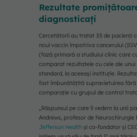
Rezultate promițătoare
diagnosticați
Cercetătorii au tratat 33 de pacienți
noul vaccin împotriva cancerului (IGV-
(fază primară a studiului clinic care cu
comparat rezultatele cu cele ale unui
standard, la aceeași instituție. Rezulta
fost îmbunătățită supravietuirea fără 
comparație cu grupul de control tratat
„Răspunsul pe care îl vedem la unii pac
Andrews, profesor de Neurochirurgie l
Jefferson Health
și co-fondator și CE
inițiem un studiu de fază II mai târzi