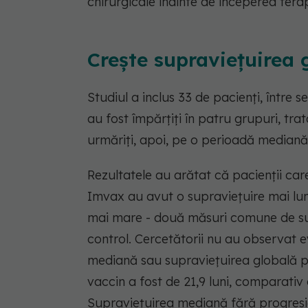
chirurgicale înainte de începerea tera
Crește supraviețuirea 
Studiul a inclus 33 de pacienți, între s
au fost împărțiți în patru grupuri, trat
urmăriți, apoi, pe o perioadă mediană d
Rezultatele au arătat că pacienții car
Imvax au avut o supraviețuire mai lun
mai mare - două măsuri comune de suc
control. Cercetătorii nu au observat
mediană sau supraviețuirea globală p
vaccin a fost de 21,9 luni, comparativ c
Supraviețuirea mediană fără progresie 