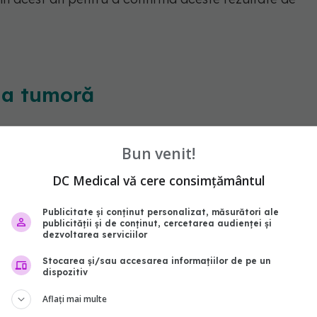
ria tumoră
i pacientului. Din ea se iau probe în timpul extirpării
Bun venit!
i celulele canceroase, le tratează cu o
N) împotriva IGF-R1, un receptor demonstrat că ar
DC Medical vă cere consimțământul
ția metastazelor și le încarcă cu AS-ODN
Publicitate și conținut personalizat, măsurători ale
oi, acestea sunt iradiate și implantate sub pielea
publicității și de conținut, cercetarea audienței și
dezvoltarea serviciilor
Stocarea și/sau accesarea informațiilor de pe un
dispozitiv
ale antisensului IGF-1R și iradierii, dovezile
n camere eliberează antigene, care, împreună cu
Aflați mai multe