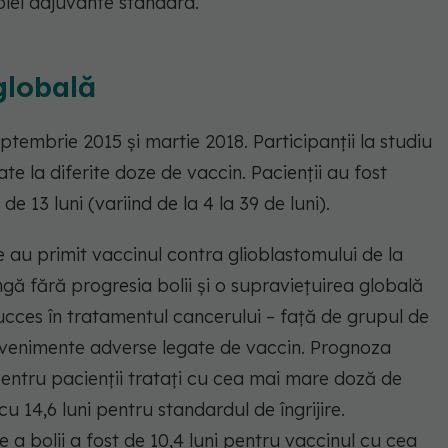
piei adjuvante standard.
globală
eptembrie 2015 și martie 2018. Participanții la studiu
ate la diferite doze de vaccin. Pacienții au fost
e 13 luni (variind de la 4 la 39 de luni).
e au primit vaccinul contra glioblastomului de la
gă fără progresia bolii și o supraviețuirea globală
ces în tratamentul cancerului – față de grupul de
 evenimente adverse legate de vaccin. Prognoza
entru pacienții tratați cu cea mai mare doză de
u 14,6 luni pentru standardul de îngrijire.
a bolii a fost de 10,4 luni pentru vaccinul cu cea