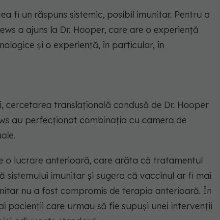
a fi un răspuns sistemic, posibil imunitar. Pentru a
drews a ajuns la Dr. Hooper, care are o experiență
ologice și o experiență, în particular, în
i, cercetarea translațională condusă de Dr. Hooper
drews au perfecționat combinația cu camera de
uale.
e o lucrare anterioară, care arăta că tratamentul
sistemului imunitar și sugera că vaccinul ar fi mai
unitar nu a fost compromis de terapia anterioară. În
ai pacienții care urmau să fie supuși unei intervenții