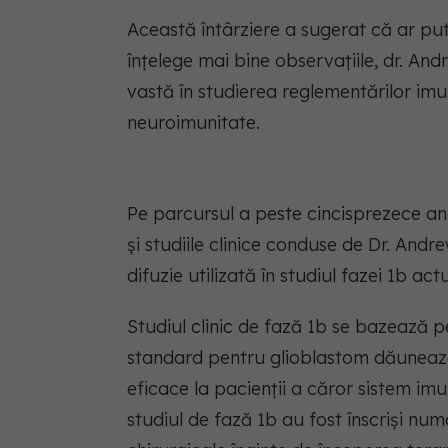
Această întârziere a sugerat că ar pute
înțelege mai bine observațiile, dr. An
vastă în studierea reglementărilor imun
neuroimunitate.
Pe parcursul a peste cincisprezece an
și studiile clinice conduse de Dr. An
difuzie utilizată în studiul fazei 1b act
Studiul clinic de fază 1b se bazează p
standard pentru glioblastom dăunează 
eficace la pacienții a căror sistem im
studiul de fază 1b au fost înscriși num