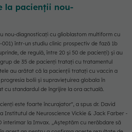
 la pacienții nou-
 cu nou-diagnosticați cu glioblastom multiform cu
001) într-un studiu clinic prospectiv de fază 1b
prinde, de regulă, între 20 și 50 de pacienți) și au
 grup de 35 de pacienți tratați cu tratamentul
tele au arătat că la pacienții tratați cu vaccin a
progresia bolii și supraviețuirea globala în
 cu standardul de îngrijire la ora actuală.
ienți este foarte încurajator", a spus dr. David
a Institutul de Neuroscience Vickie & Jack Farber -
O interimar la Imvax. „Așteptăm cu nerăbdare să
u în acest an pentru a confirma aceste rezultate de