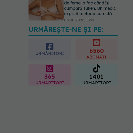
de femei o fac când își
cumpără sutien. Un medic
explică metoda corectă
06.08.2026, 18:08
URMĂREȘTE-NE ȘI PE:
EXCLUSIV
De ce unele
paciente cu cancer de col
uterin nu mai ajung la
operație. Dr. Sorin Bogdan
6560
URMĂRITORI
(SANADOR): Intervenția
ABONAȚI
chirurgicală, doar în situații
particulare
06.08.2026, 20:45
365
1401
URMĂRITORI
URMĂRITORI