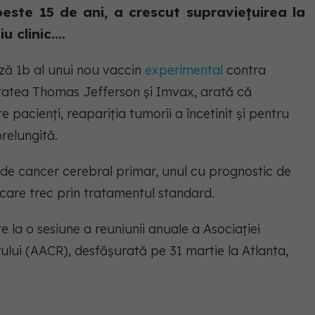
peste 15 de ani, a crescut supraviețuirea la
 clinic....
fază 1b al unui nou vaccin
experimental
contra
itatea Thomas Jefferson și Imvax, arată că
e pacienți, reapariția tumorii a încetinit și pentru
relungită.
p de cancer cerebral primar, unul cu prognostic de
i care trec prin tratamentul standard.
e la o sesiune a reuniunii anuale a Asociației
lui (AACR), desfășurată pe 31 martie la Atlanta,