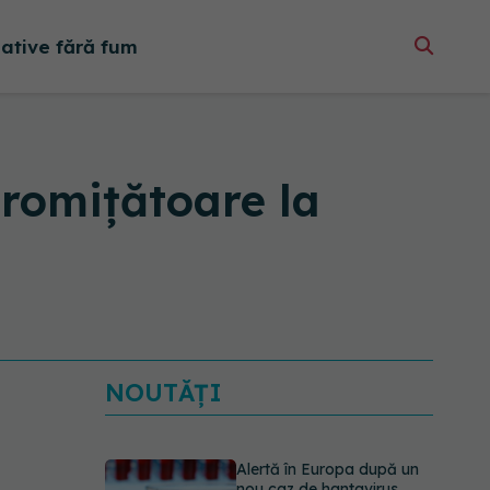
native fără fum
promițătoare la
NOUTĂȚI
Alertă în Europa după un
nou caz de hantavirus