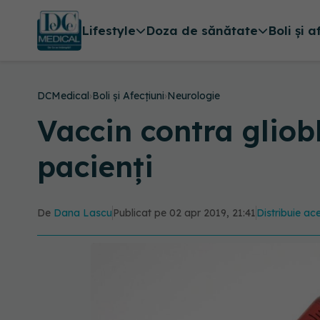
Lifestyle
Doza de sănătate
Boli și a
DCMedical
›
Boli și Afecțiuni
›
Neurologie
Vaccin contra gliob
pacienți
De
Dana Lascu
Publicat pe 02 apr 2019, 21:41
Distribuie ace