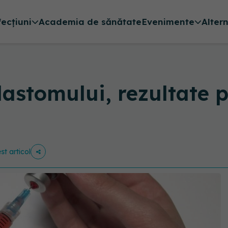
fecțiuni
Academia de sănătate
Evenimente
Alter
lastomului, rezultate 
st articol