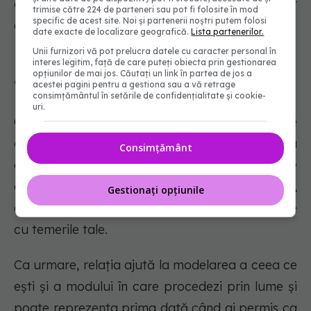
gândești la ceea ce ar fi putut fi dacă ai fi făcut
trimise către 224 de parteneri sau pot fi folosite în mod
specific de acest site. Noi și partenerii noștri putem folosi
alegeri diferite în momente cheie din viața ta.
date exacte de localizare geografică.
Lista partenerilor.
Unii furnizori vă pot prelucra datele cu caracter personal în
interes legitim, față de care puteți obiecta prin gestionarea
opțiunilor de mai jos. Căutați un link în partea de jos a
9. Prima ta dragoste te-a schimbat
acestei pagini pentru a gestiona sau a vă retrage
consimțământul în setările de confidențialitate și cookie-
uri.
O parte din ceea ce inspiră o primă iubire este
efectul pozitiv pe care îl aveți unul asupra
Consimțământ
celuilalt. O primă iubire este adesea marcată de
o perioadă de creștere și dezvoltare personală,
Gestionați opțiunile
o perioadă de experiențe noi și de confruntare
cu temerile tale.
Ca urmare, relația ajută la modelarea a ceea ce
ești și a modului în care procedezi prin lume și
poate reprezenta prima dată când ai permis ca