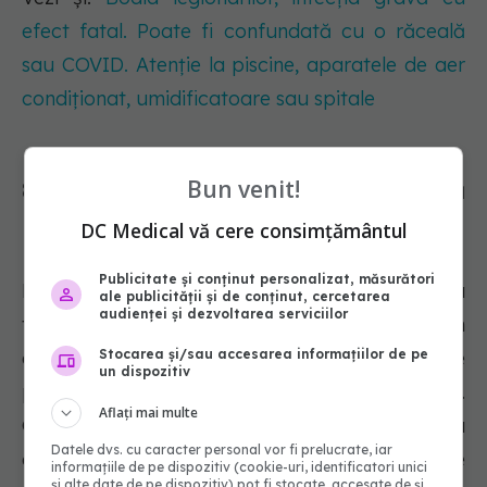
efect fatal. Poate fi confundată cu o răceală
sau COVID. Atenție la piscine, aparatele de aer
condiționat, umidificatoare sau spitale
Bun venit!
8. Prima ta dragoste reprezintă
posibilitatea
DC Medical vă cere consimțământul
Publicitate și conținut personalizat, măsurători
Pe lângă faptul că îți reprezintă tinerețea, prima
ale publicității și de conținut, cercetarea
audienței și dezvoltarea serviciilor
ta dragoste îți poate aminti și de o perioadă în
Stocarea și/sau accesarea informațiilor de pe
care posibilitățile păreau nesfârșite și mare
un dispozitiv
parte din viață părea nouă și incitantă.
Aflați mai multe
Gândindu-te la prima ta dragoste poate evoca
Datele dvs. cu caracter personal vor fi prelucrate, iar
o varietate de ”ce-ar fi fost dacă”, deoarece te
informațiile de pe dispozitiv (cookie-uri, identificatori unici
și alte date de pe dispozitiv) pot fi stocate, accesate de și