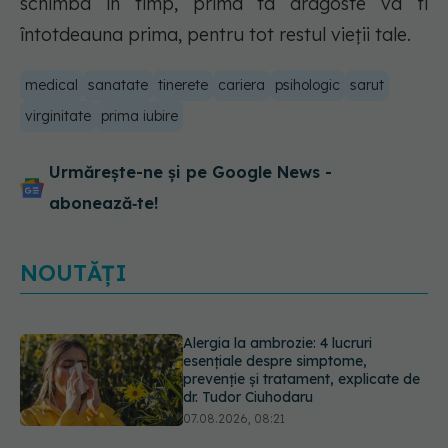
schimba în timp, prima ta dragoste va fi
întotdeauna prima, pentru tot restul vieții tale.
medical
sanatate
tinerete
cariera
psihologic
sarut
virginitate
prima iubire
Urmărește-ne și pe Google News -
abonează‑te!
NOUTĂȚI
EXCLUSIV
Brahiterapie vs
radioterapie externă în cancerul
ginecologic. Dr. Sorin Bogdan
(SANADOR) explică diferența și
cum acționează tratamentul
06.08.2026, 22:49