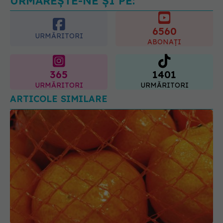
6560
dr. Tudor Ciuhodaru
URMĂRITORI
ABONAȚI
07.08.2026, 08:21
365
1401
URMĂRITORI
URMĂRITORI
ARTICOLE SIMILARE
De ce sunt portocalele vândute în plase roșii.
Explicația psihologică