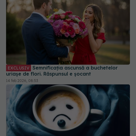
Semnificația ascunsă a buchetelor
EXCLUSIV
uriașe de flori. Răspunsul e șocant
14 feb 2026, 08:53