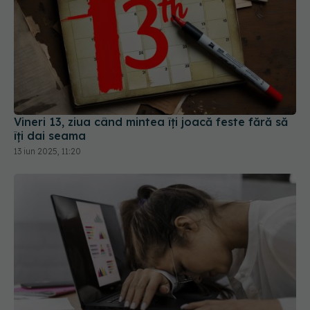
Vineri 13, ziua când mintea îți joacă feste fără să
îți dai seama
13 iun 2025, 11:20
Sindromul Burnout: semne că locul tău de muncă