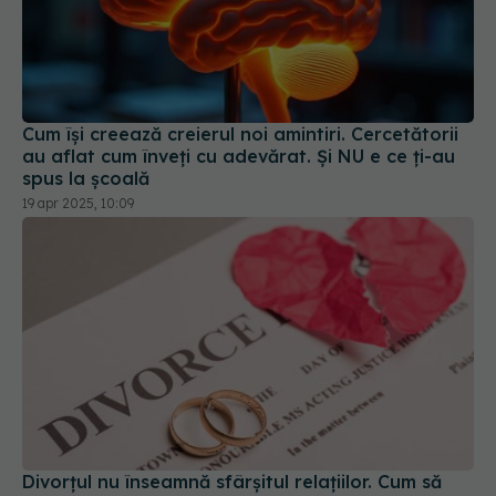
Cum își creează creierul noi amintiri. Cercetătorii
au aflat cum înveți cu adevărat. Și NU e ce ți-au
spus la școală
19 apr 2025, 10:09
Divorțul nu înseamnă sfârșitul relațiilor. Cum să
transformi despărțirea într-un nou început
30 aug 2025, 20:02