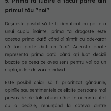
5. Prima ta iubire a făcut parte din
primul tău "noi"
Deși este posibil să te fi identificat ca parte a
unui cuplu înainte, prima ta dragoste este
adesea prima dată când ai simțit cu adevărat
că faci parte dintr-un ”noi”. Aceasta poate
reprezenta prima dată când ați luat decizii
bazate pe ceea ce avea sens pentru voi ca un
cuplu, în loc de voi ca individ.
Este posibil chiar să fi prioritizat gândurile,
opiniile sau sentimentele celeilalte persoane mai
presus de ale tale atunci când te-ai confruntat
cu o decizie, renunțând la câteva dintre