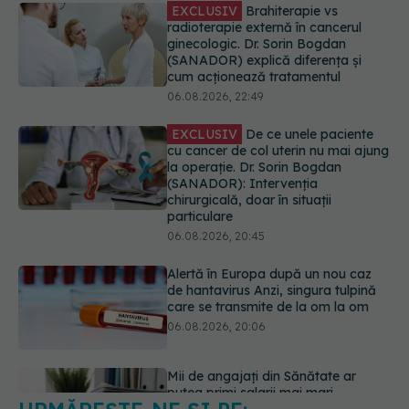
EXCLUSIV
De ce unele paciente
cu cancer de col uterin nu mai ajung
la operație. Dr. Sorin Bogdan
(SANADOR): Intervenția
chirurgicală, doar în situații
particulare
06.08.2026, 20:45
Alertă în Europa după un nou caz
de hantavirus Anzi, singura tulpină
care se transmite de la om la om
06.08.2026, 20:06
Mii de angajați din Sănătate ar
putea primi salarii mai mari.
Sindicatele cer schimbarea legii
06.08.2026, 19:26
URMĂREȘTE-NE ȘI PE:
Alergia la ambrozie: 4 lucruri
esențiale despre simptome,
prevenție și tratament, explicate de