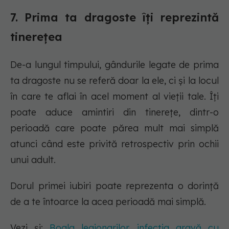
7. Prima ta dragoste îți reprezintă
tinerețea
De-a lungul timpului, gândurile legate de prima
ta dragoste nu se referă doar la ele, ci și la locul
în care te aflai în acel moment al vieții tale. Îți
poate aduce amintiri din tinerețe, dintr-o
perioadă care poate părea mult mai simplă
atunci când este privită retrospectiv prin ochii
unui adult.
Dorul primei iubiri poate reprezenta o dorință
de a te întoarce la acea perioadă mai simplă.
Vezi și:
Boala legionarilor, infecția gravă cu