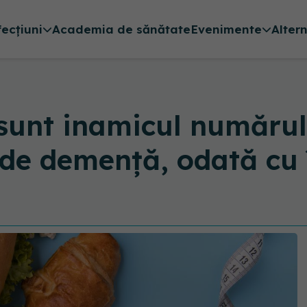
fecțiuni
Academia de sănătate
Evenimente
Alter
sunt inamicul numărul 
l de demență, odată cu 