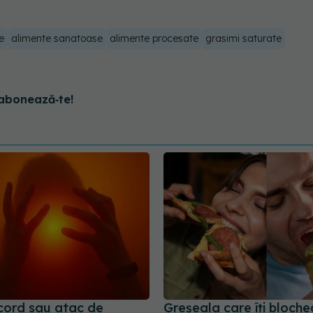
e
alimente sanatoase
alimente procesate
grasimi saturate
abonează‑te!
cord sau atac de
Greșeala care îți bloch