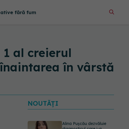
native fără fum
1 al creierul
înaintarea în vârstă
NOUTĂȚI
Alina Pușcău dezvăluie
diagnosticul care i-a