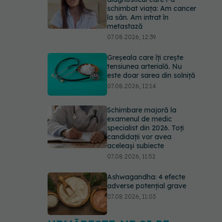
schimbat viața: Am cancer
la sân. Am intrat în
metastază
07.08.2026, 12:39
Greșeala care îți crește
tensiunea arterială. Nu
este doar sarea din solniță
07.08.2026, 12:14
Schimbare majoră la
examenul de medic
specialist din 2026. Toți
candidații vor avea
aceleași subiecte
07.08.2026, 11:52
Ashwagandha: 4 efecte
adverse potențial grave
07.08.2026, 11:03