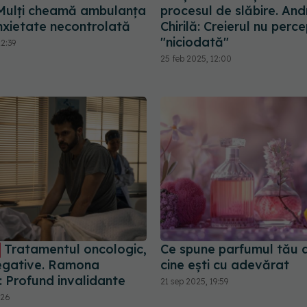
Mulți cheamă ambulanța
procesul de slăbire. An
nxietate necontrolată
Chirilă: Creierul nu perce
"niciodată"
2:39
25 feb 2025, 12:00
Tratamentul oncologic,
Ce spune parfumul tău 
egative. Ramona
cine ești cu adevărat
: Profund invalidante
21 sep 2025, 19:59
:26