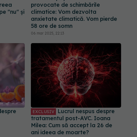
dreea
provocate de schimbările
pe "nu" și
climatice: Vom dezvolta
anxietate climatică. Vom pierde
58 ore de somn
06 mar 2025, 22:13
despre
Lucrul nespus despre
EXCLUSIV
tratamentul post-AVC. Ioana
Milea: Cum să accept la 26 de
ani ideea de moarte?