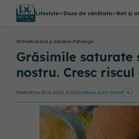
Lifestyle
Doza de sănătate
Boli și a
DCMedical
›
Boli și Afecțiuni
›
Psihologie
Grăsimile saturate 
nostru. Cresc riscu
Publicat pe 25 iul 2023, 21:03
Distribuie acest articol