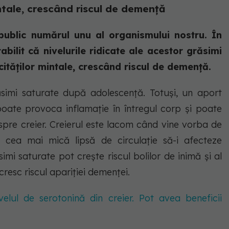
ntale, crescând riscul de demență
public numărul unu al organismului nostru. În
abilit că nivelurile ridicate ale acestor grăsimi
ităților mintale, crescând riscul de demență.
simi saturate după adolescență. Totuși, un aport
 poate provoca inflamație în întregul corp și poate
 spre creier. Creierul este lacom când vine vorba de
 cea mai mică lipsă de circulație să-i afecteze
mi saturate pot crește riscul bolilor de inimă și al
 cresc riscul apariției demenței.
elul de serotonină din creier. Pot avea beneficii