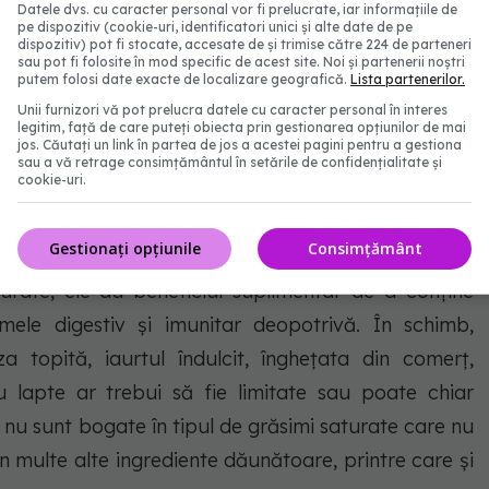
umi alimente de origine animală, asigură-te că
Datele dvs. cu caracter personal vor fi prelucrate, iar informațiile de
pe dispozitiv (cookie-uri, identificatori unici și alte date de pe
 și bucăți slabe de carne de vită de la animalele
dispozitiv) pot fi stocate, accesate de și trimise către 224 de parteneri
sau pot fi folosite în mod specific de acest site. Noi și partenerii noștri
 cu iarbă.
putem folosi date exacte de localizare geografică.
Lista partenerilor.
Unii furnizori vă pot prelucra datele cu caracter personal în interes
rat: Ce înseamnă și cum putem trăi în echilibru
legitim, față de care puteți obiecta prin gestionarea opțiunilor de mai
jos. Căutați un link în partea de jos a acestei pagini pentru a gestiona
sau a vă retrage consimțământul în setările de confidențialitate și
cookie-uri.
e,
cele din lapte organic, integral, ca iaurtul și
Gestionați opțiunile
Consimțământ
e.
În afară de faptul că asigură un raport mai bun
urate, ele au beneficiul suplimentar de a conține
temele digestiv și imunitar deopotrivă. În schimb,
 topită, iaurtul îndulcit, înghețata din comerț,
u lapte ar trebui să fie limitate sau poate chiar
e nu sunt bogate în tipul de grăsimi saturate care nu
țin multe alte ingrediente dăunătoare, printre care și