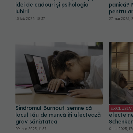
idei de cadouri și psihologia
panică? 
iubirii
pentru a
13 feb 2026, 18:37
27 mai 2025, 2
Sindromul Burnout: semne că
EXCLUSIV
locul tău de muncă îți afectează
efecte n
grav sănătatea
Schenker
09 mar 2025, 11:57
01 iul 2025, 17