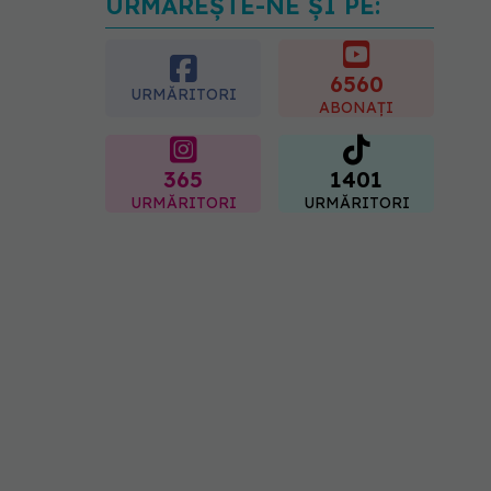
URMĂREȘTE-NE ȘI PE:
Ți-ai mărit buzele? Cele 4
greșeli care pot strica
rezultatul după injectarea
cu acid hialuronic
6560
URMĂRITORI
07.08.2026, 13:54
ABONAȚI
365
1401
URMĂRITORI
URMĂRITORI