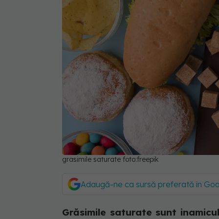
grasimile saturate foto:freepik
Adaugă-ne ca sursă preferată în Go
Grăsimile saturate sunt inamicu