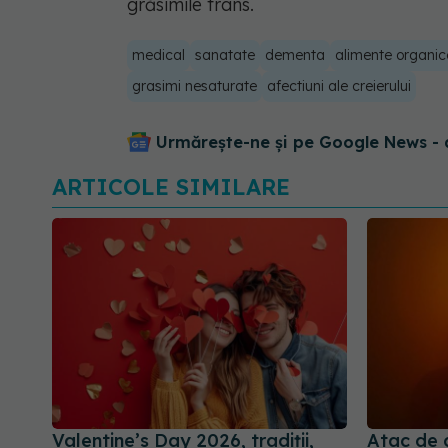
grăsimile trans.
medical
sanatate
dementa
alimente organic
grasimi nesaturate
afectiuni ale creierului
Urmărește-ne și pe Google News - 
ARTICOLE SIMILARE
Valentine’s Day 2026, tradiții,
Atac de 