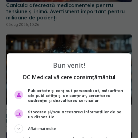
Canicula afectează medicamentele pentru
tensiune și inimă. Avertisment important pentru
milioane de pacienți
03 aug 2026, 10:26
Bun venit!
DC Medical vă cere consimțământul
Publicitate și conținut personalizat, măsurători
ale publicității și de conținut, cercetarea
audienței și dezvoltarea serviciilor
Japonia aprobă primele medicamente din lume
Stocarea și/sau accesarea informațiilor de pe
pentru Parkinson și insuficiență cardiacă severă,
un dispozitiv
bazate pe celule iPS
11 mar 2026, 13:22
Aflați mai multe