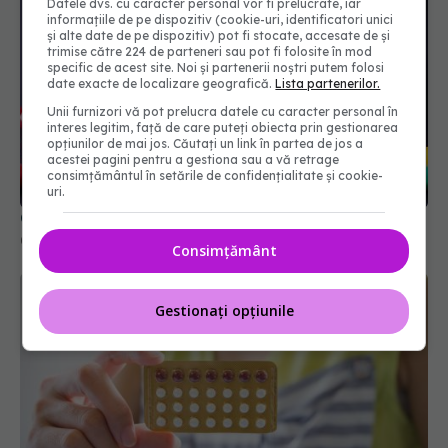
Datele dvs. cu caracter personal vor fi prelucrate, iar
informațiile de pe dispozitiv (cookie-uri, identificatori unici
și alte date de pe dispozitiv) pot fi stocate, accesate de și
trimise către 224 de parteneri sau pot fi folosite în mod
specific de acest site. Noi și partenerii noștri putem folosi
date exacte de localizare geografică.
Lista partenerilor.
Unii furnizori vă pot prelucra datele cu caracter personal în
interes legitim, față de care puteți obiecta prin gestionarea
opțiunilor de mai jos. Căutați un link în partea de jos a
acestei pagini pentru a gestiona sau a vă retrage
consimțământul în setările de confidențialitate și cookie-
uri.
Cum ajută metformin controlul glicemiei
02 mar 2026, 13:12
Consimțământ
Gestionați opțiunile