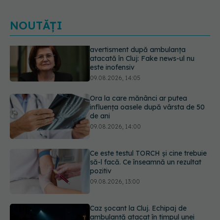
NOUTĂȚI
Ora la care mănânci ar putea
influența oasele după vârsta de 50
de ani
09.08.2026, 14:00
Ce este testul TORCH și cine trebuie
să-l facă. Ce înseamnă un rezultat
pozitiv
09.08.2026, 13:00
Caz șocant la Cluj. Echipaj de
ambulanță atacat în timpul unei
misiuni în Cluj. Șoferul a ajuns la
operație.
09.08.2026, 12:55