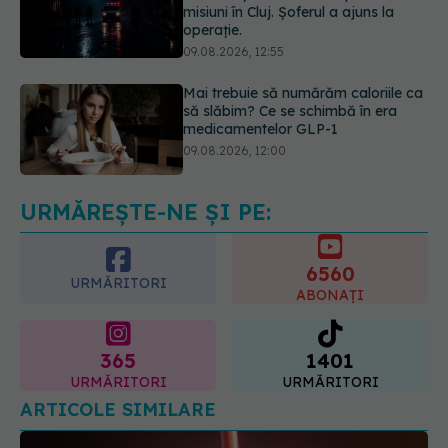
Mai trebuie să numărăm caloriile ca
să slăbim? Ce se schimbă în era
medicamentelor GLP-1
09.08.2026, 12:00
Prof. univ. dr. Cătălina Poiană (CMR),
avertisment după ambulanța
atacată în Cluj: Fake news-ul nu
este inofensiv
09.08.2026, 14:05
URMĂREȘTE-NE ȘI PE:
6560
URMĂRITORI
ABONAȚI
365
1401
URMĂRITORI
URMĂRITORI
ARTICOLE SIMILARE