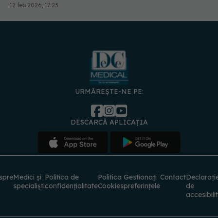
12 feb 2026, 17:23
URMĂREȘTE-NE PE:
DESCARCĂ APLICAȚIA
spre
Medici și
Politica de
Politica
Gestionați
Contact
Declarați
specialiști
confidențialitate
Cookies
preferințele
de
accesibili