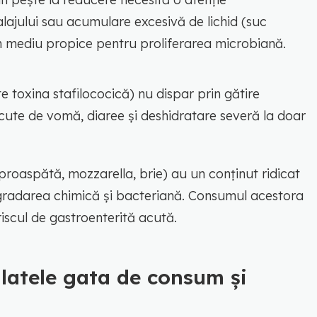
ajului sau acumulare excesivă de lichid (suc
 un mediu propice pentru proliferarea microbiană.
e toxina stafilococică) nu dispar prin gătire
cute de vomă, diaree și deshidratare severă la doar
proaspătă, mozzarella, brie) au un conținut ridicat
gradarea chimică și bacteriană. Consumul acestora
iscul de gastroenterită acută.
alatele gata de consum și