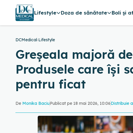
Lifestyle
Doza de sănătate
Boli și a
DCMedical
›
Lifestyle
Greșeala majoră de 
Produsele care își 
pentru ficat
De
Monika Baciu
Publicat pe 18 mai 2026, 10:06
Distribuie a