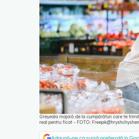
Greșeala majoră de la cumpărături care te trimite
real pentru ficat - FOTO: Freepik@hryshchyshe
Adaugă-ne ca sursă preferată în Go