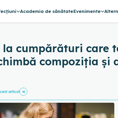
fecțiuni
Academia de sănătate
Evenimente
Alter
la cumpărături care te 
schimbă compoziția și d
cest articol