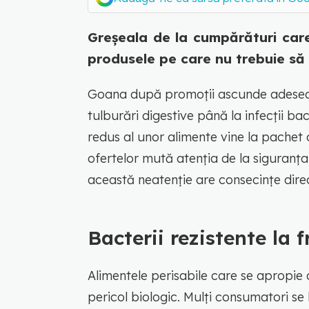
Greșeala de la cumpărături care 
produsele pe care nu trebuie să l
Goana după promoții ascunde adesea r
tulburări digestive până la infecții ba
redus al unor alimente vine la pachet 
ofertelor mută atenția de la siguranța
această neatenție are consecințe direct
Bacterii rezistente la f
Alimentele perisabile care se apropie
pericol biologic. Mulți consumatori se