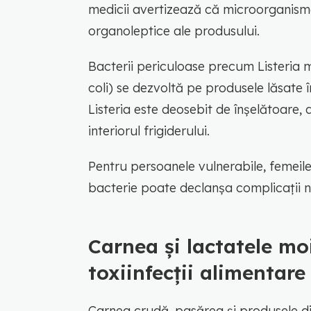
medicii avertizează că microorganism
organoleptice ale produsului.
Bacterii periculoase precum Listeria 
coli) se dezvoltă pe produsele lăsate 
Listeria este deosebit de înșelătoare, 
interiorul frigiderului.
Pentru persoanele vulnerabile, femeile 
bacterie poate declanșa complicații n
Carnea și lactatele mo
toxiinfecții alimentare
Carnea crudă, pasărea și produsele di