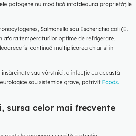
ele patogene nu modifică întotdeauna proprietățile
monocytogenes, Salmonella sau Escherichia coli (E.
în afara temperaturilor optime de refrigerare.
deoarece își continuă multiplicarea chiar și în
însărcinate sau vârstnici, o infecție cu această
eurologice sau sistemice grave, potrivit
Foods.
i, sursa celor mai frecvente
n pește la reducere necesită o atenție