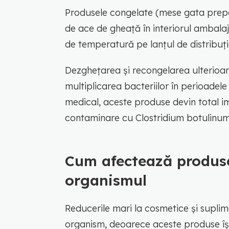
Produsele congelate (mese gata prepa
de ace de gheață în interiorul ambala
de temperatură pe lanțul de distribuți
Dezghețarea și recongelarea ulterioară
multiplicarea bacteriilor în perioadel
medical, aceste produse devin total i
contaminare cu Clostridium botulinum 
Cum afectează produse
organismul
Reducerile mari la cosmetice și supl
organism, deoarece aceste produse își