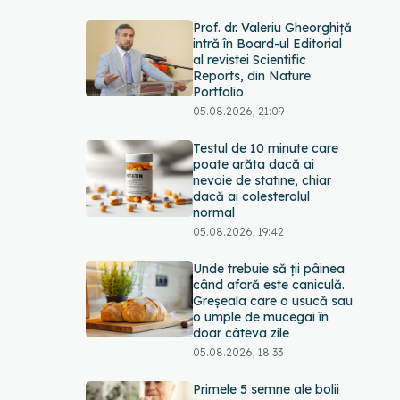
Prof. dr. Valeriu Gheorghiță
intră în Board-ul Editorial
al revistei Scientific
Reports, din Nature
Portfolio
05.08.2026, 21:09
Testul de 10 minute care
poate arăta dacă ai
nevoie de statine, chiar
dacă ai colesterolul
normal
05.08.2026, 19:42
Unde trebuie să ții pâinea
când afară este caniculă.
Greșeala care o usucă sau
o umple de mucegai în
doar câteva zile
05.08.2026, 18:33
Primele 5 semne ale bolii