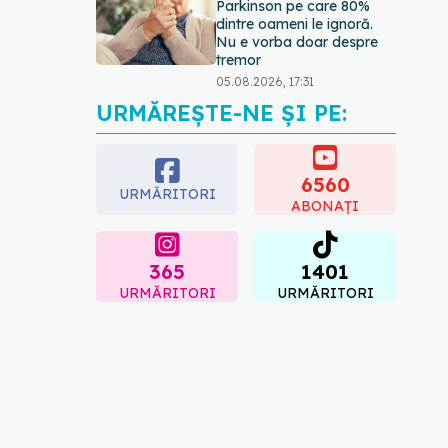
Parkinson pe care 80%
dintre oameni le ignoră.
Nu e vorba doar despre
tremor
05.08.2026, 17:31
URMĂREȘTE-NE ȘI PE:
Gabriela Cristea, manifest
pentru respect și
acceptare: Corpul
fiecăruia spune o poveste
6560
URMĂRITORI
05.08.2026, 21:23
ABONAȚI
365
1401
URMĂRITORI
URMĂRITORI