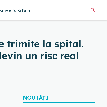
native fără fum
trimite la spital.
evin un risc real
NOUTĂȚI