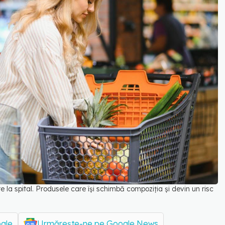
 la spital. Produsele care își schimbă compoziția și devin un risc
n
ogle
Urmărește-ne pe Google News