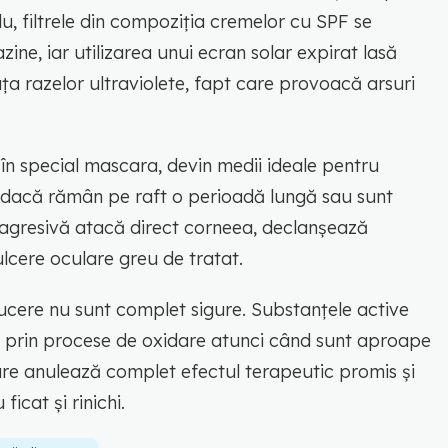
u, filtrele din compoziția cremelor cu SPF se
ne, iar utilizarea unui ecran solar expirat lasă
ața razelor ultraviolete, fapt care provoacă arsuri
 în special mascara, devin medii ideale pentru
 dacă rămân pe raft o perioadă lungă sau sunt
e agresivă atacă direct corneea, declanșează
ulcere oculare greu de tratat.
ducere nu sunt complet sigure. Substanțele active
ec prin procese de oxidare atunci când sunt aproape
re anulează complet efectul terapeutic promis și
icat și rinichi.