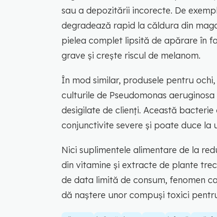
sau a depozitării incorecte. De exempl
degradează rapid la căldura din magazi
pielea complet lipsită de apărare în f
grave și crește riscul de melanom.
În mod similar, produsele pentru ochi,
culturile de Pseudomonas aeruginosa
desigilate de clienți. Această bacteri
conjunctivite severe și poate duce la 
Nici suplimentele alimentare de la re
din vitamine și extracte de plante tr
de data limită de consum, fenomen ca
dă naștere unor compuși toxici pentru f