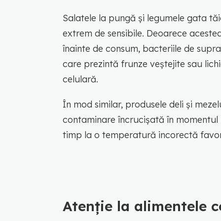
Salatele la pungă și legumele gata tă
extrem de sensibile. Deoarece acestea
înainte de consum, bacteriile de supr
care prezintă frunze veștejite sau lic
celulară.
În mod similar, produsele deli și mezelu
contaminare încrucișată în momentul m
timp la o temperatură incorectă favor
Atenție la alimentele 