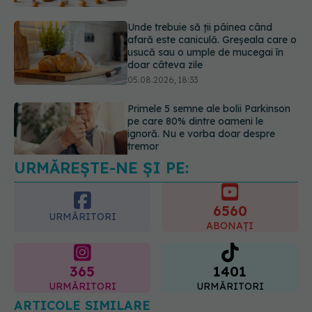
05.08.2026, 18:33
Primele 5 semne ale bolii Parkinson
pe care 80% dintre oameni le
ignoră. Nu e vorba doar despre
tremor
05.08.2026, 17:31
URMĂREȘTE-NE ȘI PE:
Gabriela Cristea, manifest pentru
respect și acceptare: Corpul
fiecăruia spune o poveste
6560
05.08.2026, 21:23
URMĂRITORI
ABONAȚI
365
1401
URMĂRITORI
URMĂRITORI
ARTICOLE SIMILARE