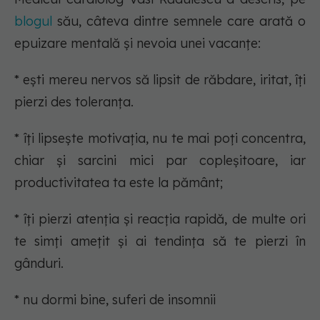
blogul
său, câteva dintre semnele care arată o
epuizare mentală și nevoia unei vacanțe:
* ești mereu nervos să lipsit de răbdare, iritat, îți
pierzi des toleranța.
* îți lipsește motivația, nu te mai poți concentra,
chiar și sarcini mici par copleșitoare, iar
productivitatea ta este la pământ;
* îți pierzi atenția și reacția rapidă, de multe ori
te simți amețit și ai tendința să te pierzi în
gânduri.
* nu dormi bine, suferi de insomnii