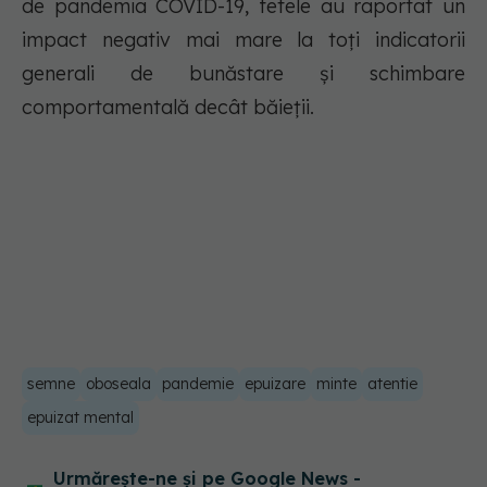
de pandemia COVID-19, fetele au raportat un
impact negativ mai mare la toți indicatorii
generali de bunăstare și schimbare
comportamentală decât băieții.
semne
oboseala
pandemie
epuizare
minte
atentie
epuizat mental
Urmărește-ne și pe Google News -