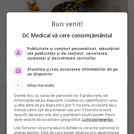
Bun venit!
DC Medical vă cere consimțământul
Curcumina, condimentul natural la fel de eficient
ca medicamentele pentru reflux și indigestie
Publicitate și conținut personalizat, măsurători
20 dec 2025, 18:41
ale publicității și de conținut, cercetarea
audienței și dezvoltarea serviciilor
Stocarea și/sau accesarea informațiilor de pe
un dispozitiv
Aflați mai multe
Datele dvs. cu caracter personal vor fi prelucrate, iar
informațiile de pe dispozitiv (cookie-uri, identificatori unici
și alte date de pe dispozitiv) pot fi stocate, accesate de și
trimise către 224 de parteneri sau pot fi folosite în mod
specific de acest site. Noi și partenerii noștri putem folosi
date exacte de localizare geografică.
Lista partenerilor.
Unii furnizori vă pot prelucra datele cu caracter personal în
Planta care îți detoxifică ficatul și îți
interes legitim, față de care puteți obiecta prin gestionarea