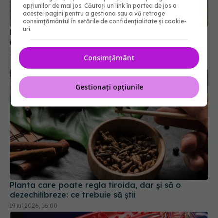
îmbunătățește digestia
opțiunilor de mai jos. Căutați un link în partea de jos a
acestei pagini pentru a gestiona sau a vă retrage
15 feb 2025, 16:27
consimțământul în setările de confidențialitate și cookie-
uri.
Consimțământ
Gestionați opțiunile
Planta care poate regla tiroida, dar și să o
dezechilibreze: ce trebuie să știi
19 iul 2026, 16:00