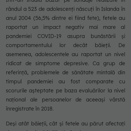
rândul a 523 de adolescenți născuți în Islanda în
anul 2004 (56,5% dintre ei fiind fete), fetele au
raportat un impact negativ mai mare al
pandemiei COVID-19 asupra bunăstării și
comportamentului lor decât băieții. De
asemenea, adolescentele au raportat un nivel
ridicat de simptome depresive. Ca grup de
referință, problemele de sănătate mintală din
timpul pandemiei au fost comparate cu
scorurile așteptate pe baza evaluărilor la nivel
național ale persoanelor de aceeași vârstă
înregistrate în 2018.
Deși atât băieții, cât și fetele au părut afectați