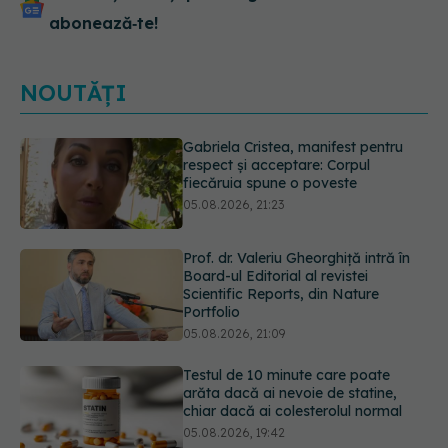
abonează‑te!
NOUTĂȚI
Prof. dr. Valeriu Gheorghiță intră în
Board-ul Editorial al revistei
Scientific Reports, din Nature
Portfolio
05.08.2026, 21:09
Testul de 10 minute care poate
arăta dacă ai nevoie de statine,
chiar dacă ai colesterolul normal
05.08.2026, 19:42
Unde trebuie să ții pâinea când
afară este caniculă. Greșeala care o
usucă sau o umple de mucegai în
doar câteva zile