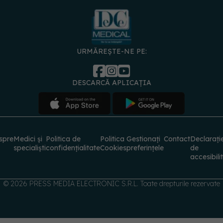
URMĂREȘTE-NE PE:
DESCARCĂ APLICAȚIA
spre
Medici și
Politica de
Politica
Gestionați
Contact
Declarați
specialiști
confidențialitate
Cookies
preferințele
de
accesibili
© 2026 PRESS MEDIA ELECTRONIC S.R.L. Toate drepturile rezervate