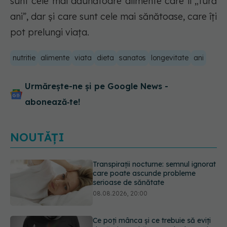
sunt cele mai dăunătoare alimente care îi „fură
ani”, dar și care sunt cele mai sănătoase, care îți
pot prelungi viața.
nutritie
alimente
viata
dieta
sanatos
longevitate
ani
Urmărește-ne și pe Google News -
abonează‑te!
NOUTĂȚI
Ce poți mânca și ce trebuie să eviți
dacă ai gastrită: exemplu de meniu
care reduce inflamația stomacului
08.08.2026, 19:00