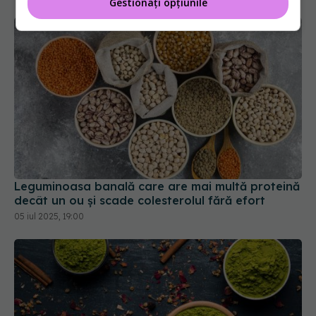
Gestionați opțiunile
Leguminoasa banală care are mai multă proteină
decât un ou și scade colesterolul fără efort
05 iul 2025, 19:00