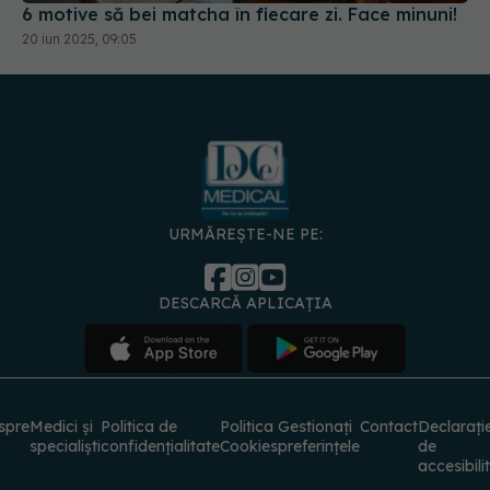
6 motive să bei matcha în fiecare zi. Face minuni!
20 iun 2025, 09:05
URMĂREȘTE-NE PE:
DESCARCĂ APLICAȚIA
spre
Medici și
Politica de
Politica
Gestionați
Contact
Declarați
specialiști
confidențialitate
Cookies
preferințele
de
accesibili