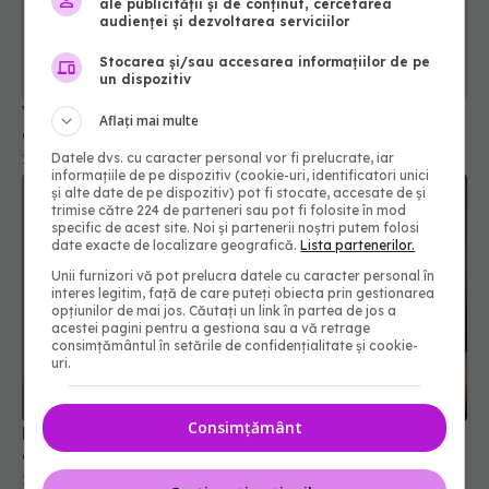
ale publicității și de conținut, cercetarea
audienței și dezvoltarea serviciilor
Stocarea și/sau accesarea informațiilor de pe
un dispozitiv
Vrei o minte mai ascuțită? Acest aliment
Aflați mai multe
consumat dimineața îți stimulează creierul
Datele dvs. cu caracter personal vor fi prelucrate, iar
14 mar 2025, 13:26
informațiile de pe dispozitiv (cookie-uri, identificatori unici
și alte date de pe dispozitiv) pot fi stocate, accesate de și
trimise către 224 de parteneri sau pot fi folosite în mod
specific de acest site. Noi și partenerii noștri putem folosi
date exacte de localizare geografică.
Lista partenerilor.
Unii furnizori vă pot prelucra datele cu caracter personal în
interes legitim, față de care puteți obiecta prin gestionarea
opțiunilor de mai jos. Căutați un link în partea de jos a
acestei pagini pentru a gestiona sau a vă retrage
consimțământul în setările de confidențialitate și cookie-
uri.
Consimțământ
Băutura delicioasă care poate reduce
colesterolul rău datorită proprietăților sale
23 mar 2025, 17:00