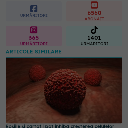
6560
URMĂRITORI
ABONAȚI
365
1401
URMĂRITORI
URMĂRITORI
ARTICOLE SIMILARE
Roșiile și cartofii pot inhiba creșterea celulelor