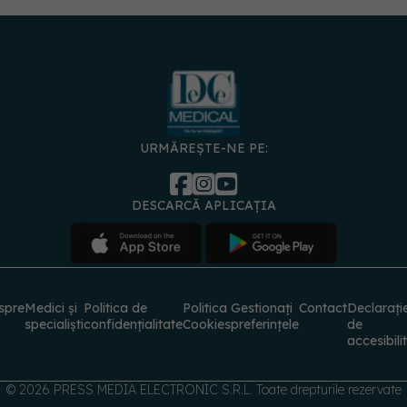
URMĂREȘTE-NE PE:
DESCARCĂ APLICAȚIA
spre
Medici și
Politica de
Politica
Gestionați
Contact
Declarați
specialiști
confidențialitate
Cookies
preferințele
de
accesibili
© 2026 PRESS MEDIA ELECTRONIC S.R.L. Toate drepturile rezervate