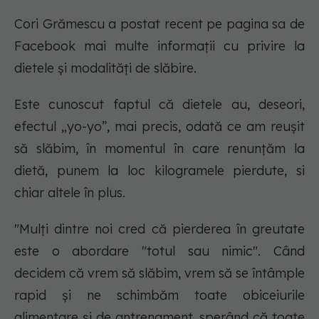
Cori Grămescu a postat recent pe pagina sa de
Facebook mai multe informații cu privire la
dietele și modalități de slăbire.
Este cunoscut faptul că dietele au, deseori,
efectul „yo-yo”, mai precis, odată ce am reușit
să slăbim, în momentul în care renunțăm la
dietă, punem la loc kilogramele pierdute, si
chiar altele în plus.
"Mulți dintre noi cred că pierderea în greutate
este o abordare "totul sau nimic". Când
decidem că vrem să slăbim, vrem să se întâmple
rapid și ne schimbăm toate obiceiurile
alimentare și de antrenament, sperând că toate