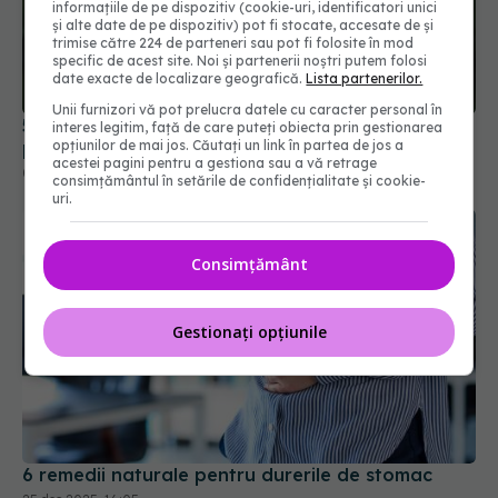
informațiile de pe dispozitiv (cookie-uri, identificatori unici
și alte date de pe dispozitiv) pot fi stocate, accesate de și
trimise către 224 de parteneri sau pot fi folosite în mod
specific de acest site. Noi și partenerii noștri putem folosi
date exacte de localizare geografică.
Lista partenerilor.
Unii furnizori vă pot prelucra datele cu caracter personal în
5 legume care te hidratează mai bine decât un
interes legitim, față de care puteți obiecta prin gestionarea
pahar cu apă
opțiunilor de mai jos. Căutați un link în partea de jos a
acestei pagini pentru a gestiona sau a vă retrage
02 iul 2025, 14:48
consimțământul în setările de confidențialitate și cookie-
uri.
Consimțământ
Gestionați opțiunile
6 remedii naturale pentru durerile de stomac