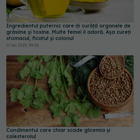
Ingredientul puternic care îți curăță organele de
grăsime și toxine. Multe femei îl adoră. Așa cureți
stomacul, ficatul și colonul
07 ian 2025, 09:08
Condimentul care chiar scade glicemia și
colesterolul