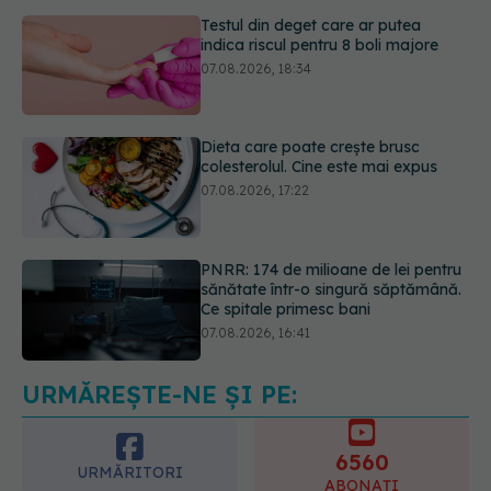
Dieta care poate crește brusc
colesterolul. Cine este mai expus
07.08.2026, 17:22
PNRR: 174 de milioane de lei pentru
sănătate într-o singură săptămână.
Ce spitale primesc bani
07.08.2026, 16:41
Ce spune culoarea ta preferată
despre vârsta pe care o ai. Care
este "codul cromatic" al generațiilor
07.08.2026, 21:29
URMĂREȘTE-NE ȘI PE:
6560
URMĂRITORI
ABONAȚI