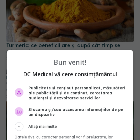
Turmeric: ce beneficii are și după cât timp se
elimină din corp
26 noi 2025, 16:45
Bun venit!
DC Medical vă cere consimțământul
Cel mai sănătos suc pentru inimă. Până la de trei
Publicitate și conținut personalizat, măsurători
ori mai mulți antioxidanți decât ceaiul verde
ale publicității și de conținut, cercetarea
25 mai 2025, 13:00
audienței și dezvoltarea serviciilor
Stocarea și/sau accesarea informațiilor de pe
un dispozitiv
Aflați mai multe
Datele dvs. cu caracter personal vor fi prelucrate, iar