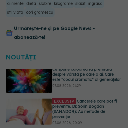
alimente
dieta
slabire
kilograme
slabit
ingrasa
stil viata
cori gramescu
Urmărește-ne și pe Google News -
abonează‑te!
NOUTĂȚI
EXCLUSIV
Cancerele care pot fi
prevenite. Dr. Sorin Bogdan
(SANADOR): Au metode de
prevenție
07.08.2026, 20:09
Testul din deget care ar putea
indica riscul pentru 8 boli majore
07.08.2026, 18:34