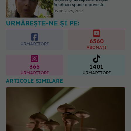
unul dintre cele mai răspândite
mituri despre diabet
06.08.2026, 11:52
URMĂREȘTE-NE ȘI PE:
6560
URMĂRITORI
ABONAȚI
365
1401
URMĂRITORI
URMĂRITORI
ARTICOLE SIMILARE