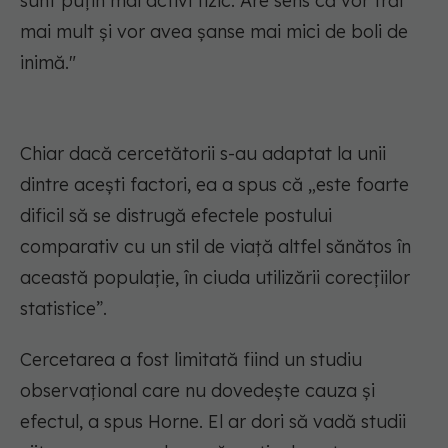
sunt puțin mai activi fizic. Are sens că vor trăi
mai mult și vor avea șanse mai mici de boli de
inimă."
Chiar dacă cercetătorii s-au adaptat la unii
dintre acești factori, ea a spus că „este foarte
dificil să se distrugă efectele postului
comparativ cu un stil de viață altfel sănătos în
această populație, în ciuda utilizării corecțiilor
statistice”.
Cercetarea a fost limitată fiind un studiu
observațional care nu dovedește cauza și
efectul, a spus Horne. El ar dori să vadă studii