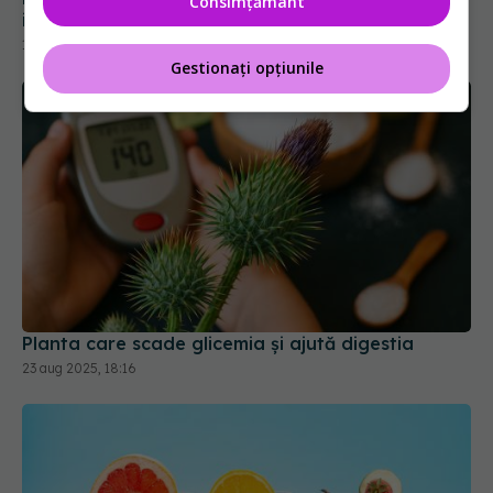
Consimțământ
inflamația, dar ascunde și riscuri serioase
15 mai 2026, 23:55
Gestionați opțiunile
Planta care scade glicemia și ajută digestia
23 aug 2025, 18:16