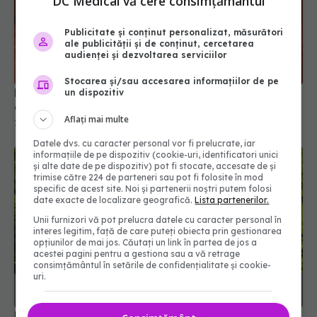
DC Medical vă cere consimțământul
Publicitate și conținut personalizat, măsurători
ale publicității și de conținut, cercetarea
audienței și dezvoltarea serviciilor
Stocarea și/sau accesarea informațiilor de pe
Roșiile și cartofii pot inhiba creșterea celulelor
un dispozitiv
canceroase
Aflați mai multe
26 mai 2025, 16:48
Datele dvs. cu caracter personal vor fi prelucrate, iar
informațiile de pe dispozitiv (cookie-uri, identificatori unici
și alte date de pe dispozitiv) pot fi stocate, accesate de și
trimise către 224 de parteneri sau pot fi folosite în mod
specific de acest site. Noi și partenerii noștri putem folosi
date exacte de localizare geografică.
Lista partenerilor.
Unii furnizori vă pot prelucra datele cu caracter personal în
interes legitim, față de care puteți obiecta prin gestionarea
opțiunilor de mai jos. Căutați un link în partea de jos a
acestei pagini pentru a gestiona sau a vă retrage
consimțământul în setările de confidențialitate și cookie-
uri.
Pelinul, planta care intrigă medicii: poate calma