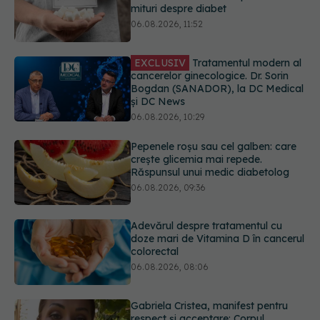
cancerelor ginecologice. Dr. Sorin
Bogdan (SANADOR), la DC Medical
și DC News
06.08.2026, 10:29
Pepenele roșu sau cel galben: care
crește glicemia mai repede.
Răspunsul unui medic diabetolog
06.08.2026, 09:36
Adevărul despre tratamentul cu
doze mari de Vitamina D în cancerul
colorectal
06.08.2026, 08:06
Gabriela Cristea, manifest pentru
respect și acceptare: Corpul
fiecăruia spune o poveste
05.08.2026, 21:23
Medicii de la Fundeni demontează