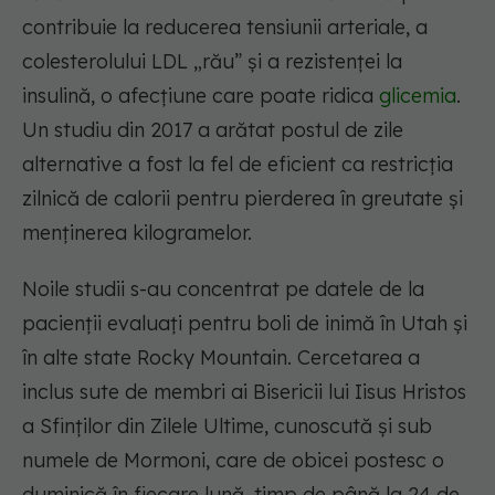
contribuie la reducerea tensiunii arteriale, a
colesterolului LDL „rău” și a rezistenței la
insulină, o afecțiune care poate ridica
glicemia
.
Un studiu din 2017 a arătat postul de zile
alternative a fost la fel de eficient ca restricția
zilnică de calorii pentru pierderea în greutate și
menținerea kilogramelor.
Noile studii s-au concentrat pe datele de la
pacienții evaluați pentru boli de inimă în Utah și
în alte state Rocky Mountain. Cercetarea a
inclus sute de membri ai Bisericii lui Iisus Hristos
a Sfinților din Zilele Ultime, cunoscută și sub
numele de Mormoni, care de obicei postesc o
duminică în fiecare lună, timp de până la 24 de