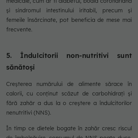
medicale, cum ar fi diabetul, boala coronariană
și sindromul intestinului iritabil, precum și
femeile însărcinate, pot beneficia de mese mai
frecvente.
5. Îndulcitorii non-nutritivi sunt
sănătoși
Creșterea numărului de alimente sărace în
calorii, cu conținut scăzut de carbohidrați și
fără zahăr a dus la o creștere a îndulcitorilor
nenutritivi (NNS).
În timp ce dietele bogate în zahăr cresc riscul
de îmbolnăvire, consumul de NNS poate duce,