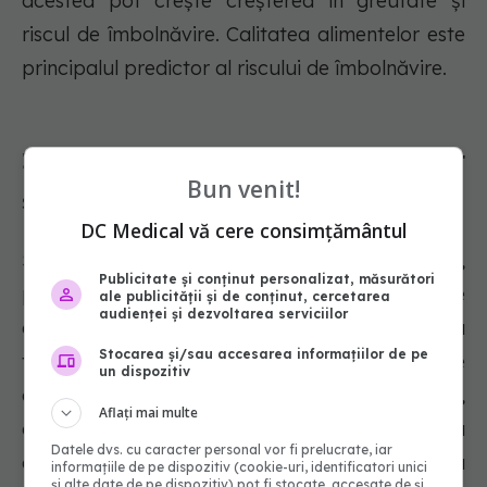
acestea pot crește creșterea în greutate și
riscul de îmbolnăvire. Calitatea alimentelor este
principalul predictor al riscului de îmbolnăvire.
10. Toate smoothi-urile sunt
Bun venit!
sănătoase
DC Medical vă cere consimțământul
Sucurile și smoothie-urile dense în nutrienți,
Publicitate și conținut personalizat, măsurători
preparate din legume fără amidon, pot crește
ale publicității și de conținut, cercetarea
audienței și dezvoltarea serviciilor
aportul de vitamine, minerale și antioxidanți. Cu
Stocarea și/sau accesarea informațiilor de pe
toate acestea, cele mai multe sucuri cumpărate
un dispozitiv
din magazine sunt bogate în zahăr și calorii,
Aflați mai multe
ceea ce poate duce la creșterea în greutate, la
Datele dvs. cu caracter personal vor fi prelucrate, iar
apariția cariilor dentare și la dereglarea
informațiile de pe dispozitiv (cookie-uri, identificatori unici
și alte date de pe dispozitiv) pot fi stocate, accesate de și