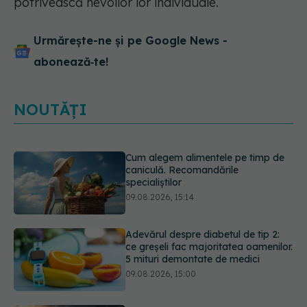
potrivească nevoilor lor individuale.
Urmărește-ne și pe Google News -
abonează‑te!
NOUTĂȚI
Adevărul despre diabetul de tip 2:
ce greșeli fac majoritatea oamenilor.
5 mituri demontate de medici
09.08.2026, 15:00
Cancerul s-a extins la oase și nu
numai. Starea lui Joe Biden s-a
înrăutățit. Fiul său dezvăluie cât de
gravă este boala
09.08.2026, 14:52