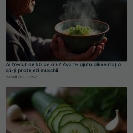
Ai trecut de 50 de ani? Așa te ajută alimentația
să-ți protejezi mușchii
29 mai 2025, 23:39
A mâncat un castravete întreg și internetul a