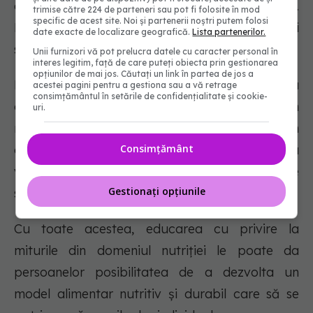
glicemiei atunci când sunt consumate în exces.
trimise către 224 de parteneri sau pot fi folosite în mod
specific de acest site. Noi și partenerii noștri putem folosi
Prin urmare, este esențial să alegeți opțiuni mai
date exacte de localizare geografică.
Lista partenerilor.
sănătoase.
Unii furnizori vă pot prelucra datele cu caracter personal în
interes legitim, față de care puteți obiecta prin gestionarea
opțiunilor de mai jos. Căutați un link în partea de jos a
Dezinformarea în lumea nutriției duce la
acestei pagini pentru a gestiona sau a vă retrage
consimțământul în setările de confidențialitate și cookie-
confuzie în rândul publicului, la neîncredere în
uri.
medici și la alegeri alimentare greșite. Natura în
Consimțământ
continuă schimbare a științei nutriției face ca
viziunea oamenilor asupra unei diete sănătoase
Gestionați opțiunile
să fie deformată.
Cu toate acestea, educarea cu privire la
miturile din domeniul nutriției le poate da
persoanelor posibilitatea de a dezvolta un
model alimentar nutritiv și durabil care să se