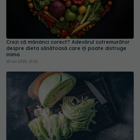
Crezi că mănânci corect? Adevărul cutremurător
despre dieta sănătoasă care îți poate distruge
inima
25 iun 2025, 15:52
Varza, noul „superaliment” din bucătării. De ce o
recomandă nutriționiștii
14 mar 2026, 20:35