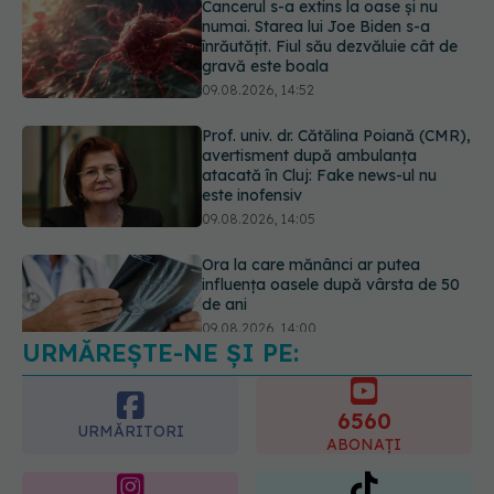
Prof. univ. dr. Cătălina Poiană (CMR),
avertisment după ambulanța
atacată în Cluj: Fake news-ul nu
este inofensiv
09.08.2026, 14:05
Ora la care mănânci ar putea
influența oasele după vârsta de 50
de ani
09.08.2026, 14:00
URMĂREȘTE-NE ȘI PE:
Cum alegem alimentele pe timp de
caniculă. Recomandările
specialiștilor
6560
09.08.2026, 15:14
URMĂRITORI
ABONAȚI
365
1401
URMĂRITORI
URMĂRITORI
ARTICOLE SIMILARE