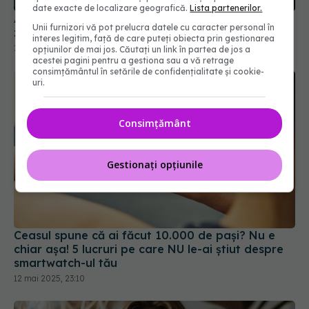
date exacte de localizare geografică.
Lista partenerilor.
Ai fost mințit! Acest aliment pe care îl consumi
Unii furnizori vă pot prelucra datele cu caracter personal în
zilnic îți face mai mult rău decât zahărul
interes legitim, față de care puteți obiecta prin gestionarea
16 feb 2025, 14:00
opțiunilor de mai jos. Căutați un link în partea de jos a
acestei pagini pentru a gestiona sau a vă retrage
consimțământul în setările de confidențialitate și cookie-
uri.
Consimțământ
Gestionați opțiunile
Ceasul spune că ai făcut 10.000 de pași? Nu e
chiar așa! 5 lucruri pe care NU le-ai știut despre
smartwatch-ul tău
12 mai 2025, 23:10