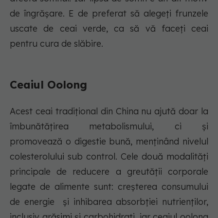
de îngrășare. E de preferat să alegeți frunzele
uscate de ceai verde, ca să vă faceți ceai
pentru cura de slăbire.
Ceaiul Oolong
Acest ceai tradițional din China nu ajută doar la
îmbunătățirea metabolismului, ci și
promovează o digestie bună, menținând nivelul
colesterolului sub control. Cele două modalități
principale de reducere a greutății corporale
legate de alimente sunt: creșterea consumului
de energie și inhibarea absorbției nutrienților,
inclusiv grăsimi și carbohidrați, iar ceaiul oolong