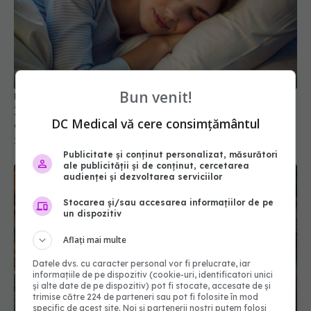
Bun venit!
Un aliment surprinzător ajută somnul.
Îmbunătățește biomarkerii ce au impact direct
DC Medical vă cere consimțământul
asupra somnului
14 ian 2025, 14:02
Publicitate și conținut personalizat, măsurători
ale publicității și de conținut, cercetarea
audienței și dezvoltarea serviciilor
Stocarea și/sau accesarea informațiilor de pe
un dispozitiv
Aflați mai multe
Datele dvs. cu caracter personal vor fi prelucrate, iar
informațiile de pe dispozitiv (cookie-uri, identificatori unici
și alte date de pe dispozitiv) pot fi stocate, accesate de și
trimise către 224 de parteneri sau pot fi folosite în mod
specific de acest site. Noi și partenerii noștri putem folosi