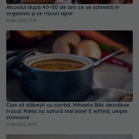
Alcoolul după 40–50 de ani: ce se schimbă în
organism și ce riscuri apar
21 dec 2025, 17:35
Cum să slăbești cu ciorbă. Mihaela Bilic dezvăluie
trucul: Nimic nu satură mai bine! E ieftină, umple
stomacul
17 ian 2025, 10:55