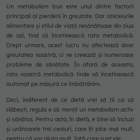
Un metabolism bun este unul dintre factorii
principali ai pierderii în greutate. Dar obiceiurile
alimentare și stilul de viață nesănătoase din ziua
de azi, tind să încetinească rata metabolică.
Drept urmare, acest lucru nu afectează doar
greutatea noastră, ci ne creează și numeroase
probleme de sănătate. În afară de aceasta,
rata noastră metabolică tinde să încetinească
automat pe măsură ce îmbătrânim.
Deci, indiferent de ce dietă vrei să ții ca să
slăbești, regula e să menții un metabolism activ
și sănătos. Pentru asta, în dietă, e bine să incluzi
și urătoarele trei ceaiuri, care îți plce mai mult,
pentru că vor ajuta mult. Iată care sunt ele: