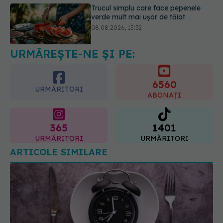
Ce poți mânca și ce trebuie să eviți
dacă ai gastrită: exemplu de meniu
care reduce inflamația stomacului
08.08.2026, 19:00
URMĂREȘTE-NE ȘI PE:
6560
URMĂRITORI
ABONAȚI
365
1401
URMĂRITORI
URMĂRITORI
ARTICOLE SIMILARE