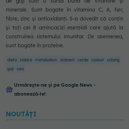
de goji sunt o sursă bună de vitamine și
minerale. Sunt bogate în vitamina C, A, fier,
fibre, zinc și antioxidanți. S-a dovedit că conțin
și toți cei 8 aminoacizi esențiali care ajută la
construirea sistemului imunitar. De asemenea,
sunt bogate în proteine.
dieta
slabire
metabolism
slabesti
verde
ceaiuri
oolong
goji
cea
Urmărește-ne și pe Google News -
abonează‑te!
NOUTĂȚI