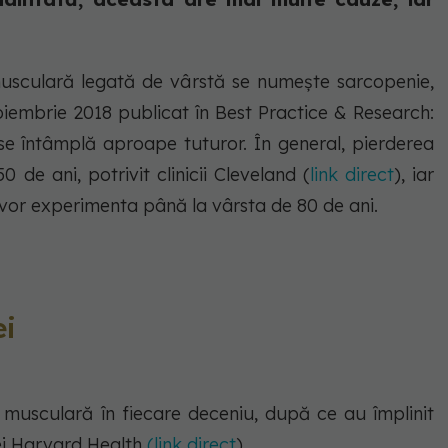
usculară legată de vârstă se numește sarcopenie,
oiembrie 2018 publicat în Best Practice & Research:
 se întâmplă aproape tuturor. În general, pierderea
 de ani, potrivit clinicii Cleveland (
link direct
), iar
 vor experimenta până la vârsta de 80 de ani.
ei
usculară în fiecare deceniu, după ce au împlinit
iei Harvard Health
(link direct
).