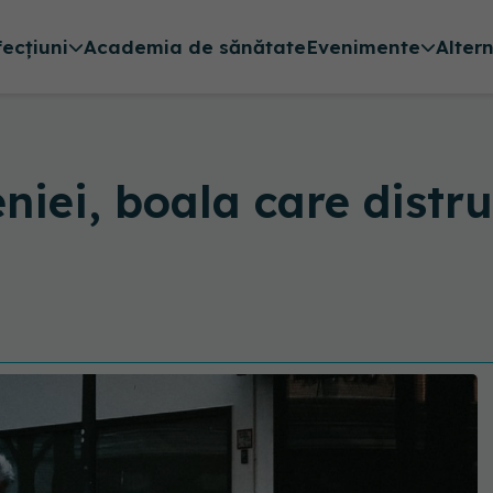
fecțiuni
Academia de sănătate
Evenimente
Alter
niei, boala care distr