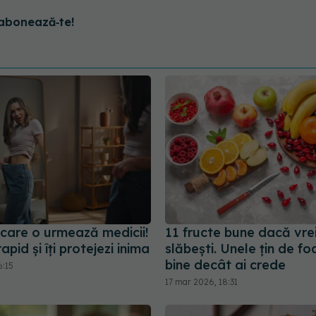
abonează‑te!
 care o urmează medicii!
11 fructe bune dacă vre
apid și îți protejezi inima
slăbești. Unele țin de f
bine decât ai crede
6:15
17 mar 2026, 18:31