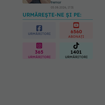
tremor
05.08.2026, 17:31
URMĂREȘTE-NE ȘI PE:
Gabriela Cristea, manifest
pentru respect și
acceptare: Corpul
fiecăruia spune o poveste
6560
URMĂRITORI
05.08.2026, 21:23
ABONAȚI
365
1401
URMĂRITORI
URMĂRITORI