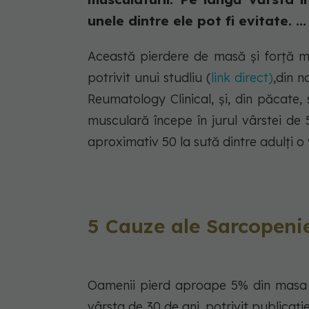
unele dintre ele pot fi evitate. ...
Această pierdere de masă și forță m
potrivit unui studliu (
link direct)
,din n
Reumatology Clinical, și, din păcate,
musculară începe în jurul vârstei de 50
aproximativ 50 la sută dintre adulți o
5 Cauze ale Sarcopeni
Oamenii pierd aproape 5% din masa m
vârsta de 30 de ani, potrivit publicaț