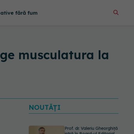
native fără fum
uge musculatura la
NOUTĂȚI
Prof. dr. Valeriu Gheorghiță
intră în Board-ul Editorial