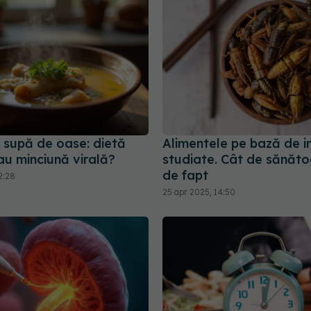
 supă de oase: dietă
Alimentele pe bază de i
au minciună virală?
studiate. Cât de sănăto
de fapt
2:28
25 apr 2025, 14:50