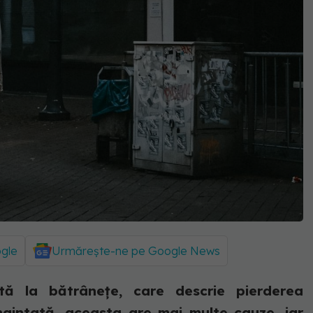
ogle
Urmărește-ne pe Google News
ă la bătrânețe, care descrie pierderea
naintată, aceasta are mai multe cauze, iar