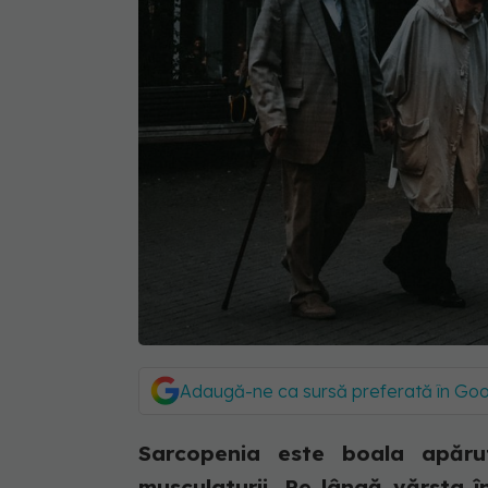
Adaugă-ne ca sursă preferată în Go
Sarcopenia este boala apărut
musculaturii. Pe lângă vărsta î