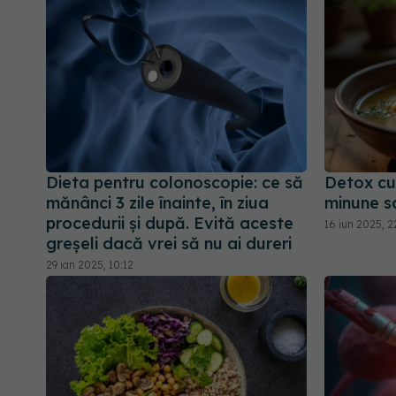
Dieta pentru colonoscopie: ce să
Detox cu
mănânci 3 zile înainte, în ziua
minune s
procedurii și după. Evită aceste
16 iun 2025, 2
greșeli dacă vrei să nu ai dureri
29 ian 2025, 10:12