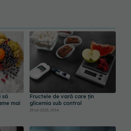
i să
Fructele de vară care țin
oame mai
glicemia sub control
29 iun 2025, 19:54