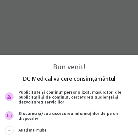
Bun venit!
riculoasă
DC Medical vă cere consimțământul
Publicitate și conținut personalizat, măsurători ale
publicității și de conținut, cercetarea audienței și
dezvoltarea serviciilor
 poate crește riscul de căderi sau de alte răni.
Stocarea și/sau accesarea informațiilor de pe un
2012 publicat în Clinical Nutrition a descoperit că
dispozitiv
ste 80 de ani, cu sarcopenie, au căzut în timpul
Aflați mai multe