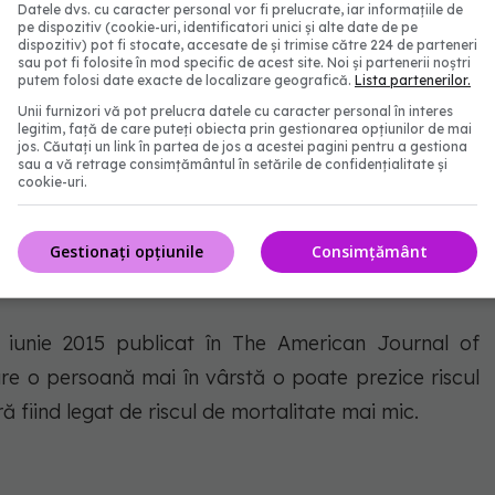
 puțin de 10 la sută dintre cei trecuți de 80 de ani,
Datele dvs. cu caracter personal vor fi prelucrate, iar informațiile de
pe dispozitiv (cookie-uri, identificatori unici și alte date de pe
dispozitiv) pot fi stocate, accesate de și trimise către 224 de parteneri
sau pot fi folosite în mod specific de acest site. Noi și partenerii noștri
putem folosi date exacte de localizare geografică.
Lista partenerilor.
l de invaliditate, ceea ce poate duce la o pierdere a
Unii furnizori vă pot prelucra datele cu caracter personal în interes
 trăiești singur.
legitim, față de care puteți obiecta prin gestionarea opțiunilor de mai
jos. Căutați un link în partea de jos a acestei pagini pentru a gestiona
sau a vă retrage consimțământul în setările de confidențialitate și
arcopenia este legată și de dezvoltarea diabetului,
cookie-uri.
in aprilie 2020 din Jurnalul Societății Endocrine.
ii joacă un rol esențial în reglarea zahărului din
Gestionați opțiunile
Consimțământ
ze de ce femeile nu par a fi afectate la fel.
n iunie 2015 publicat în The American Journal of
re o persoană mai în vârstă o poate prezice riscul
 fiind legat de riscul de mortalitate mai mic.