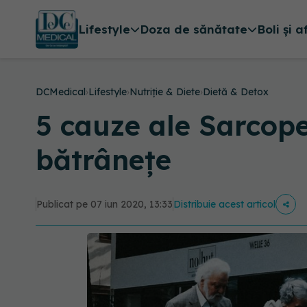
Lifestyle
Doza de sănătate
Boli și a
DCMedical
›
Lifestyle
›
Nutriție & Diete
›
Dietă & Detox
5 cauze ale Sarcope
bătrânețe
Publicat pe 07 iun 2020, 13:33
Distribuie acest articol