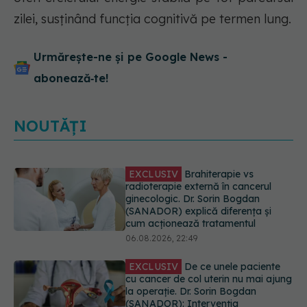
zilei, susținând funcția cognitivă pe termen lung.
Urmărește-ne și pe Google News -
abonează‑te!
NOUTĂȚI
EXCLUSIV
De ce unele paciente
cu cancer de col uterin nu mai ajung
la operație. Dr. Sorin Bogdan
(SANADOR): Intervenția
chirurgicală, doar în situații
particulare
06.08.2026, 20:45
Alertă în Europa după un nou caz
de hantavirus Anzi, singura tulpină
care se transmite de la om la om