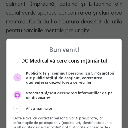
calmant. Împreună, cofeina și L-teanina din
ceaiul verde sporesc concentrarea și claritatea
mentală, făcându-l o băutură deosebit de utilă
pentru sarcinile mentale prelungite.
Ambele băuturi sunt valoroase pentru
Bun venit!
susținerea sănătății creierului, ceaiul verde
DC Medical vă cere consimțământul
oferind beneficiul suplimentar al polifenolilor,
compuși cunoscuți pentru efectele lor de
Publicitate și conținut personalizat, măsurători
ale publicității și de conținut, cercetarea
protecție împotriva declinului mental.
audienței și dezvoltarea serviciilor
Stocarea și/sau accesarea informațiilor de pe
un dispozitiv
Ciocolata neagră: un stimulent
Aflați mai multe
dulce pentru creier
Datele dvs. cu caracter personal vor fi prelucrate, iar
informațiile de pe dispozitiv (cookie-uri, identificatori unici
și alte date de pe dispozitiv) pot fi stocate, accesate de și