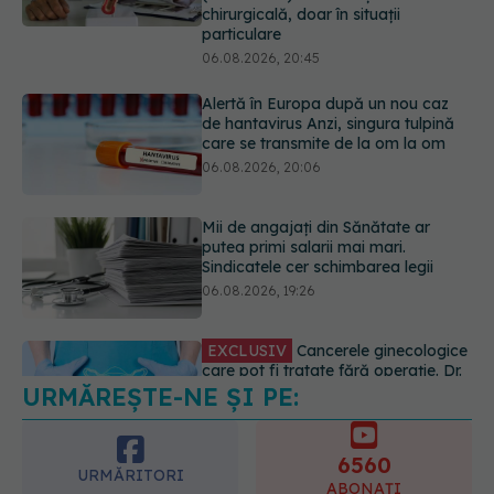
06.08.2026, 20:06
Mii de angajați din Sănătate ar
putea primi salarii mai mari.
Sindicatele cer schimbarea legii
06.08.2026, 19:26
EXCLUSIV
Cancerele ginecologice
care pot fi tratate fără operație. Dr.
Sorin Bogdan (SANADOR): Chirurgia
este indicată doar punctual, pentru
anumite categorii de paciente
06.08.2026, 19:05
URMĂREȘTE-NE ȘI PE:
EXCLUSIV
Brahiterapie vs
radioterapie externă în cancerul
ginecologic. Dr. Sorin Bogdan
6560
(SANADOR) explică diferența și
URMĂRITORI
cum acționează tratamentul
ABONAȚI
06.08.2026, 22:49