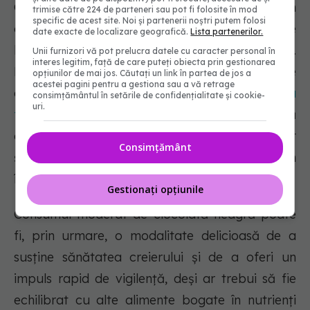
Ciocolata neagră, în special varietățile cu un
trimise către 224 de parteneri sau pot fi folosite în mod
specific de acest site. Noi și partenerii noștri putem folosi
conținut de cacao de 70% sau mai mare, este
date exacte de localizare geografică.
Lista partenerilor.
bogată în flavonoide, cafeină și antioxidanți.
Unii furnizori vă pot prelucra datele cu caracter personal în
interes legitim, față de care puteți obiecta prin gestionarea
Flavonoidele sunt compuși pe bază de plante
opțiunilor de mai jos. Căutați un link în partea de jos a
acestei pagini pentru a gestiona sau a vă retrage
care pot ajuta la
îmbunătățirea memoriei și a
consimțământul în setările de confidențialitate și cookie-
uri.
funcției cognitive
. Studiile au arătat că
ciocolata neagră poate stimula starea de spirit
Consimțământ
și îmbunătăți memoria, posibil prin
îmbunătățirea fluxului sanguin către creier.
Gestionați opțiunile
Consumul moderat de ciocolată neagră poate
fi, prin urmare, o modalitate delicioasă de a
susține sănătatea creierului și de a oferi un
impuls rapid de vigilență, deși ar trebui să fie
echilibrat cu alte alimente bogate în nutrienți