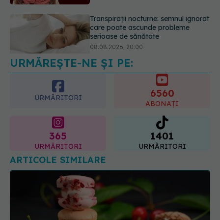
Cum folosești uleiul esențial de
rozmarin pentru a opri căderea
părului
09.08.2026, 11:00
URMĂREȘTE-NE ȘI PE:
6560
URMĂRITORI
ABONAȚI
365
1401
URMĂRITORI
URMĂRITORI
ARTICOLE SIMILARE