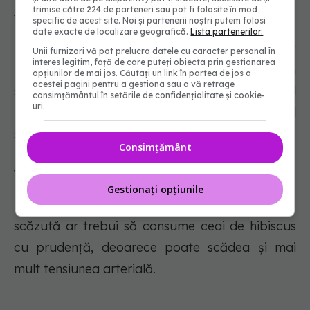
trimise către 224 de parteneri sau pot fi folosite în mod
3. Efecte asupra ficatului
specific de acest site. Noi și partenerii noștri putem folosi
date exacte de localizare geografică.
Lista partenerilor.
Dozele mari de extract de hibiscus au fost
Unii furnizori vă pot prelucra datele cu caracter personal în
interes legitim, față de care puteți obiecta prin gestionarea
legate de creșterea enzimelor hepatice în
opțiunilor de mai jos. Căutați un link în partea de jos a
acestei pagini pentru a gestiona sau a vă retrage
studiile pe animale. Cu toate acestea, consumul
consimțământul în setările de confidențialitate și cookie-
uri.
moderat de ceai de hibiscus este puțin probabil
să prezinte un risc.
Consimțământ
4. Tensiune arterială scăzută
Gestionați opțiunile
Persoanele predispuse la tensiune arterială
scăzută ar trebui să consume ceai de hibiscus
cu prudență, deoarece poate scădea și mai
mult tensiunea arterială.