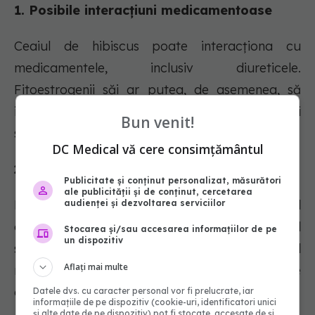
1. Posibile interacțiuni medicamentoase
Ceaiul de hibiscus poate interacționa cu
medicamentele, inclusiv diureticele.
Fitoestrogenii săi ar putea, de asemenea, să
interfereze cu medicamentele hormonale, deși
Bun venit!
sunt necesare mai multe cercetări.
DC Medical vă cere consimțământul
2. Sarcina și preocupările hormonale
Publicitate și conținut personalizat, măsurători
ale publicității și de conținut, cercetarea
Datorită conținutului său de fitoestrogeni, ceaiul
audienței și dezvoltarea serviciilor
de hibiscus poate să nu fie sigur în timpul
Stocarea și/sau accesarea informațiilor de pe
un dispozitiv
sarcinii. Acesta ar putea afecta potențial
Aflați mai multe
nivelurile hormonale, deși lipsesc studiile
concludente.
Datele dvs. cu caracter personal vor fi prelucrate, iar
informațiile de pe dispozitiv (cookie-uri, identificatori unici
și alte date de pe dispozitiv) pot fi stocate, accesate de și