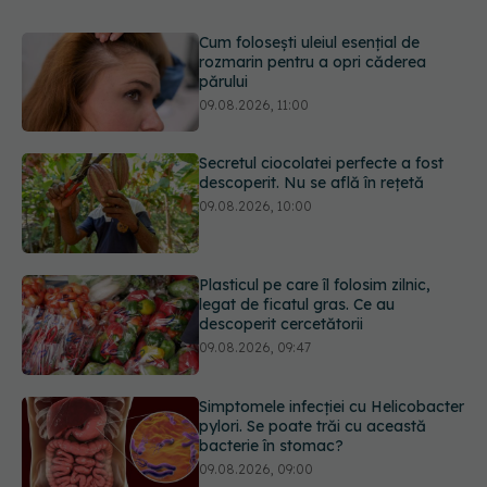
Secretul ciocolatei perfecte a fost
descoperit. Nu se află în rețetă
09.08.2026, 10:00
Plasticul pe care îl folosim zilnic,
legat de ficatul gras. Ce au
descoperit cercetătorii
09.08.2026, 09:47
Simptomele infecției cu Helicobacter
pylori. Se poate trăi cu această
bacterie în stomac?
09.08.2026, 09:00
Transpirații nocturne: semnul ignorat
care poate ascunde probleme
serioase de sănătate
08.08.2026, 20:00