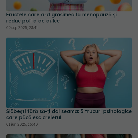
Fructele care ard grăsimea la menopauză și
reduc pofta de dulce
09 sep 2025, 23:41
Slăbești fără să-ți dai seama: 5 trucuri psihologice
care păcălesc creierul
01 iun 2025, 16:40