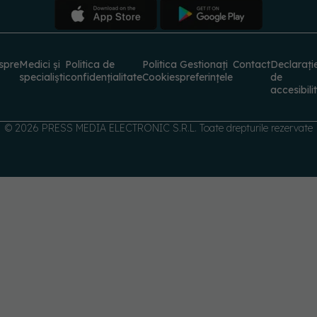
spre
Medici și
Politica de
Politica
Gestionați
Contact
Declarați
specialiști
confidențialitate
Cookies
preferințele
de
accesibili
© 2026 PRESS MEDIA ELECTRONIC S.R.L. Toate drepturile rezervate