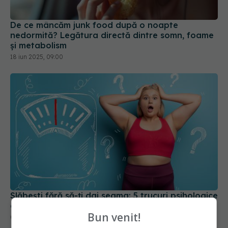
De ce mâncăm junk food după o noapte
nedormită? Legătura directă dintre somn, foame
și metabolism
18 iun 2025, 09:00
Slăbești fără să-ți dai seama: 5 trucuri psihologice
care păcălesc creierul
Bun venit!
01 iun 2025, 16:40