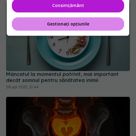
Consimțământ
Gestionați opțiunile
Mâncatul la momentul potrivit, mai important
decât somnul pentru sănătatea inimii
08 apr 2025, 21:44