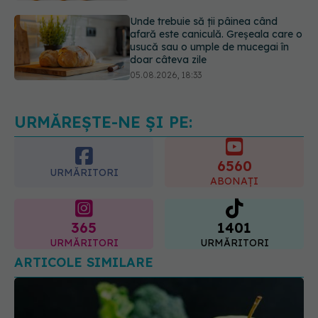
usucă sau o umple de mucegai în
doar câteva zile
05.08.2026, 18:33
Adevărul despre tratamentul cu
doze mari de Vitamina D în cancerul
colorectal
06.08.2026, 08:06
URMĂREȘTE-NE ȘI PE:
6560
URMĂRITORI
ABONAȚI
365
1401
URMĂRITORI
URMĂRITORI
ARTICOLE SIMILARE