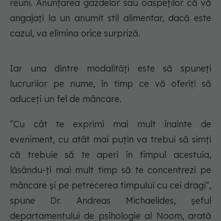
reuni. Anunțarea gazdelor sau oaspeților că vă
angajați la un anumit stil alimentar, dacă este
cazul, va elimina orice surpriză.
Iar una dintre modalități este să spuneți
lucrurilor pe nume, în timp ce vă oferiți să
aduceți un fel de mâncare.
”Cu cât te exprimi mai mult înainte de
eveniment, cu atât mai puțin va trebui să simți
că trebuie să te
aperi
în timpul acestuia,
lăsându-ți mai mult timp să te concentrezi pe
mâncare și pe petrecerea timpului cu cei dragi”,
spune Dr. Andreas Michaelides, șeful
departamentului de psihologie al Noom, arată