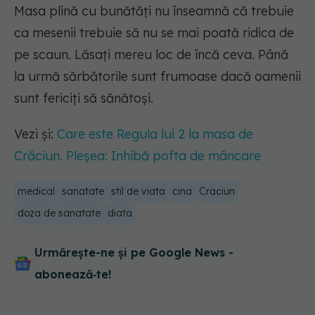
Masa plină cu bunătăți nu înseamnă că trebuie
ca mesenii trebuie să nu se mai poată ridica de
pe scaun. Lăsați mereu loc de încă ceva. Până
la urmă sărbătorile sunt frumoase dacă oamenii
sunt fericiți să sănătoși.
Vezi și:
Care este Regula lui 2 la masa de
Crăciun. Pleșea: Inhibă pofta de mâncare
medical
sanatate
stil de viata
cina
Craciun
doza de sanatate
diata
Urmărește-ne și pe Google News -
abonează‑te!