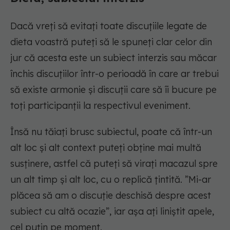
Dacă vreți să evitați toate discuțiile legate de
dieta voastră puteți să le spuneți clar celor din
jur că acesta este un subiect interzis sau măcar
închis discuțiilor într-o perioadă în care ar trebui
să existe armonie și discuții care să îi bucure pe
toți participanții la respectivul eveniment.
Însă nu tăiați brusc subiectul, poate că într-un
alt loc și alt context puteți obține mai multă
susținere, astfel că puteți să virați macazul spre
un alt timp și alt loc, cu o replică țintită. ”Mi-ar
plăcea să am o discuție deschisă despre acest
subiect cu altă ocazie”, iar așa ați liniștit apele,
cel puțin pe moment.