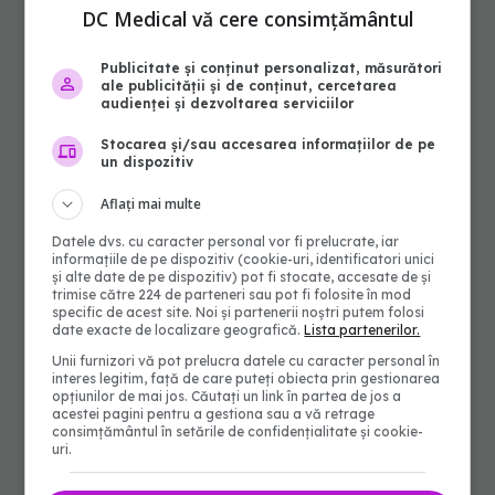
DC Medical vă cere consimțământul
Publicitate și conținut personalizat, măsurători
ale publicității și de conținut, cercetarea
audienței și dezvoltarea serviciilor
Stocarea și/sau accesarea informațiilor de pe
un dispozitiv
Aflați mai multe
Datele dvs. cu caracter personal vor fi prelucrate, iar
informațiile de pe dispozitiv (cookie-uri, identificatori unici
și alte date de pe dispozitiv) pot fi stocate, accesate de și
trimise către 224 de parteneri sau pot fi folosite în mod
specific de acest site. Noi și partenerii noștri putem folosi
date exacte de localizare geografică.
Lista partenerilor.
Unii furnizori vă pot prelucra datele cu caracter personal în
interes legitim, față de care puteți obiecta prin gestionarea
opțiunilor de mai jos. Căutați un link în partea de jos a
acestei pagini pentru a gestiona sau a vă retrage
consimțământul în setările de confidențialitate și cookie-
uri.