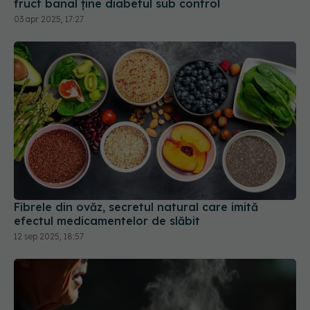
fruct banal ține diabetul sub control
03 apr 2025, 17:27
Fibrele din ovăz, secretul natural care imită
efectul medicamentelor de slăbit
12 sep 2025, 18:57